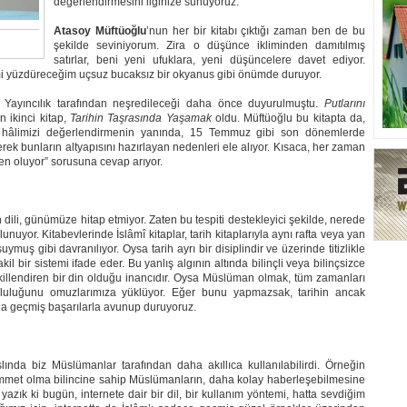
değerlendirmesini ilginize sunuyoruz.
Atasoy Müftüoğlu
’nun her bir kitabı çıktığı zaman ben de bu
şekilde seviniyorum. Zira o düşünce ikliminden damıtılmış
satırlar, beni yeni ufuklara, yeni düşüncelere davet ediyor.
mimi yüzdüreceğim uçsuz bucaksız bir okyanus gibi önümde duruyor.
 Yayıncılık tarafından neşredileceği daha önce duyurulmuştu.
Putlarını
 ikinci kitap,
Tarihin Taşrasında Yaşamak
oldu. Müftüoğlu bu kitapta da,
dan hâlimizi değerlendirmenin yanında, 15 Temmuz gibi son dönemlerde
rek bunların altyapısını hazırlayan nedenleri ele alıyor. Kısaca, her zaman
den oluyor” sorusuna cevap arıyor.
dili, günümüze hitap etmiyor. Zaten bu tespiti destekleyici şekilde, nerede
lunuyor. Kitabevlerinde İslâmî kitaplar, tarih kitaplarıyla aynı rafta veya yan
uymuş gibi davranılıyor. Oysa tarih ayrı bir disiplindir ve üzerinde titizlikle
il bir sistemi ifade eder. Bu yanlış algının altında bilinçli veya bilinçsizce
killendiren bir din olduğu inancıdır. Oysa Müslüman olmak, tüm zamanları
umluluğunu omuzlarımıza yüklüyor. Eğer bunu yapmazsak, tarihin ancak
ada geçmiş başarılarla avunup duruyoruz.
ında biz Müslümanlar tarafından daha akıllıca kullanılabilirdi. Örneğin
 ümmet olma bilincine sahip Müslümanların, daha kolay haberleşebilmesine
yazık ki bugün, internete dair bir dil, bir kullanım yöntemi, hatta sevdiğim