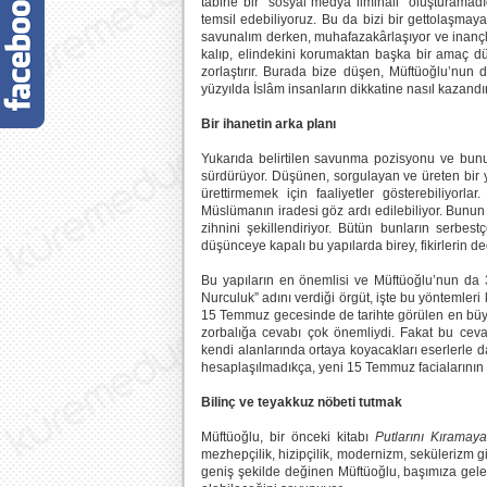
tabirle bir “sosyal medya ilmihali” oluşturamad
temsil edebiliyoruz. Bu da bizi bir gettolaşmay
savunalım derken, muhafazakârlaşıyor ve inançl
kalıp, elindekini korumaktan başka bir amaç 
zorlaştırır. Burada bize düşen, Müftüoğlu’nun d
yüzyılda İslâm insanların dikkatine nasıl kazandır
Bir ihanetin arka planı
Yukarıda belirtilen savunma pozisyonu ve bu
sürdürüyor. Düşünen, sorgulayan ve üreten bir
ürettirmemek için faaliyetler gösterebiliyorl
Müslümanın iradesi göz ardı edilebiliyor. Bunun y
zihnini şekillendiriyor. Bütün bunların serbestç
düşünceye kapalı bu yapılarda birey, fikirlerin d
Bu yapıların en önemlisi ve Müftüoğlu’nun da 30
Nurculuk” adını verdiği örgüt, işte bu yöntemleri 
15 Temmuz gecesinde de tarihte görülen en büyük
zorbalığa cevabı çok önemliydi. Fakat bu cevabı
kendi alanlarında ortaya koyacakları eserlerle d
hesaplaşılmadıkça, yeni 15 Temmuz faciaların
Bilinç ve teyakkuz nöbeti tutmak
Müftüoğlu, bir önceki kitabı
Putlarını Kıramaya
mezhepçilik, hizipçilik, modernizm, sekülerizm gib
geniş şekilde değinen Müftüoğlu, başımıza gel