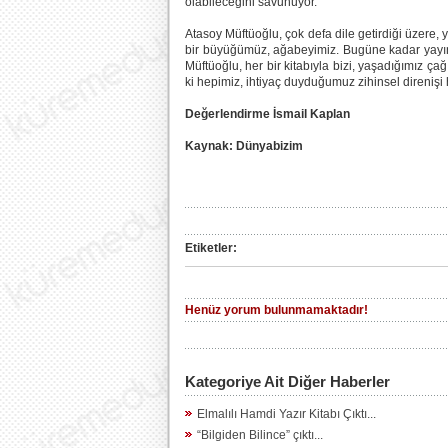
olabileceğini savunuyor.
Atasoy Müftüoğlu, çok defa dile getirdiği üzere, 
bir büyüğümüz, ağabeyimiz. Bugüne kadar yayınla
Müftüoğlu, her bir kitabıyla bizi, yaşadığımız ça
ki hepimiz, ihtiyaç duyduğumuz zihinsel direnişi h
Değerlendirme İsmail Kaplan
Kaynak: Dünyabizim
Etiketler:
Henüz yorum bulunmamaktadır!
Kategoriye Ait Diğer Haberler
Elmalılı Hamdi Yazır Kitabı Çıktı...
“Bilgiden Bilince” çıktı...