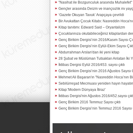
"Nasihat ile Bozgunculuk arasında Muhalefet" ç
Gençler arasında Deizm ve inançsızlık mı yayg
‘Gazete Okuyan Tavuk’ Arapçaya çevrildi
Bir Avukattan Çocuk Kitabı: Nasreddin Hoca'nın
Kitap tanıtımı: Edward Said – Oryantalizm
Çocuklarınıza okutabileceğiniz kitaplardan d
Genç Birikim Dergisi’nin 2016/Kasım Sayısı Çı
Genç Birikim Dergisi’nin Eylül-Ekim Sayısı Çıkt
Abdurrahman Arslan'dan iki yeni kitap
28 Şubat ve Müslüman Tutsakları Anlatan İki Y
İktibas Dergisi Eylül 2016/453. sayısı çıktı
Genç Birikim Dergisi’nin 2016 Ağustos Sayısı Ç
Mehmet Ali Başaran'ın "Nasreddin Hoca’nın Bisik
Sebilürreşad Mecmuası yeniden hayın hayatı
Kitap:'Modern Dünyaya İtiraz'
İktibas Dergisi'nin Ağustos 2016/452.sayısı çıkt
Genç Birikim 2016 Temmuz Sayısı çıktı
Genç Birikim Dergisi’nin Temmuz 2016 Sayısı 