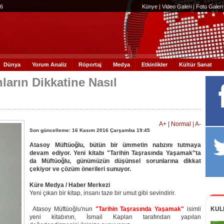
56
Künye
|
Video Galeri
|
Foto Galeri
Dünya
Yorum Analiz
Röportaj
Medya
Etkinlikler
Kültür Sanat
ların Dikkatine Nasıl
A+
|
Normal
|
A-
Son güncelleme: 16 Kasım 2016 Çarşamba 19:45
Atasoy Müftüoğlu, bütün bir ümmetin nabzını tutmaya
devam ediyor. Yeni kitabı "Tarihin Taşrasında Yaşamak’'ta
da Müftüoğlu, günümüzün düşünsel sorunlarına dikkat
çekiyor ve çözüm önerileri sunuyor.
Küre Medya / Haber Merkezi
Yeni çıkan bir kitap, insanı taze bir umut gibi sevindirir.
Atasoy Müftüoğlu'nun
"Tarihin Taşrasında Yaşamak"
isimli
KUL
yeni kitabının, İsmail Kaplan tarafından yapılan