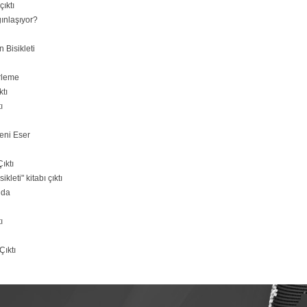
ıktı
ınlaşıyor?
 Bisikleti
erleme
ktı
ı
eni Eser
ıktı
leti" kitabı çıktı
nda
ı
Çıktı