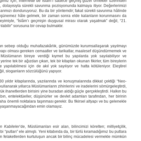
ığımız için, internette de İslâm’ı sadece geçmiş güzel örnekler üzerinden
a, dolayısıyla sürekli savunma pozisyonunda kalmaya itiyor. Değerlerimizi
arımızı donduruyoruz. Bu da bir yöntemdir; fakat sürekli savunma hâlinde
düşünemez hâle gelmek, bir zaman sonra elde kalanların korunmasını da
eyimiyle, “İslâm’ı geçmişin duygusal mirası olarak yaşatmak” değil, “21.
ılabilir” sorusuna bir cevap bulmaktır.
nun sebep olduğu muhafazakârlık, günümüzde kurumsallaşarak yayılmayı
 yapı olması gereken cemaatler ve tarikatlar, maalesef düşündürmemek ve
ar. Müslümanın bireye verdiği kıymet bu yapılarda yok sayılabiliyor ve
erine tek bir ağızdan çıkan, tek bir kitaptan okunan fikirler, tüm bireylerin
e yapılabilmesi için de akıl yok sayılıyor ve hatta kötüleniyor. Eleştirel
eğil, sloganların sözcülüğünü yapıyor.
 yıldır kitaplarında, yazılarında ve konuşmalarında dikkat çektiği “Neo-
kullanarak yıllarca Müslümanların zihinlerini ve iradelerini sömürgeleştirdi,
 ihanetlerden birisini yine buradan aldığı güçle gerçekleştirdi. Halkın bu
n, entelektüeller, düşünürler ve devlet adamları tarafından, her birinin
aha önemli noktalara taşınması gerekir. Bu fikirsel altyapı ve bu gelenekle
ın yaşanmayacağından emin olamayız.
n Kabileler
’de, Müslümanları esir alan, bilincimizi körelten; milliyetçilik,
i “putları” ele almıştı. Yeni kitabında da, bir türlü kıramadığımız bu putlara
en felaketlerden kurtuluşun ancak bir bilinç mücadelesi vermekle mümkün