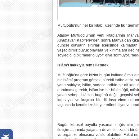
Müftüoğlu’nun her bir kitabı, üzerinde fikir ge
Atasoy Müftüoğlu’nun yeni kitaplarının Mahya
Kıramayan Kabileler
’den sonra Mahya’dan çıkan
güncel olayların sınırları içerisinde kalma
yaşadığımız büyük olaylara ve kırılmalara değine
söylediği gibi; “neler oluyor” diye sormuyor, “ne
İslâm’ı hakkıyla temsil etmek
Müftüoğlu’na göre bizim bugün kullandığımız din 
bir İslâmî program görsek, sürekli tarihe atıfta bu
yana satılıyor; İslâm, sadece tarihin bir alt konus
durulması gerekir; İslâm ise bir bütünlüğü, müstak
yatan sebep, İslâm’ın bugünü değil, geçmişi şe
kapsayıcı ve kuşatıcı bir dil inşa etme sor
taşrasında kendimize bir yer edinebiliyor ve or
Bugün küresel boyutta yaşanan değişimler, asl
iletişim alanında yaşanan devrimler, zaten bir
ve organize olmasına vesile olabilirdi. Fakat ne 