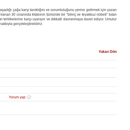
yaşadığı çağa karşı tanıklığını ve sorumluluğunu yerine getirmek için yazan
nan 30 civarında kitabının tümünde bir “bilinç ve teyakkuz nöbeti” tutan
ğın tehlikelerine karşı uyarıyor ve dikkatli davranmaya davet ediyor. Umulur
akkıyla gerçekleştirebiliriz.
Yukarı Dön
Yorum yap