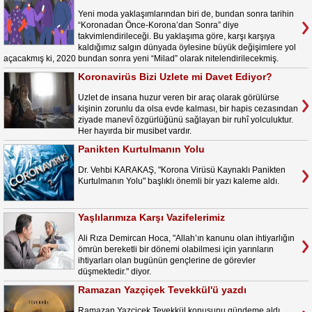
Yeni moda yaklaşımlarından biri de, bundan sonra tarihin
“Koronadan Önce-Korona’dan Sonra” diye
takvimlendirileceği. Bu yaklaşıma göre, karşı karşıya
kaldığımız salgın dünyada öylesine büyük değişimlere yol
açacakmış ki, 2020 bundan sonra yeni “Milad” olarak nitelendirilecekmiş.
Koronavirüs Bizi Uzlete mi Davet Ediyor?
Uzlet de insana huzur veren bir araç olarak görülürse
kişinin zorunlu da olsa evde kalması, bir hapis cezasından
ziyade manevî özgürlüğünü sağlayan bir ruhî yolculuktur.
Her hayırda bir musibet vardır.
Panikten Kurtulmanın Yolu
Dr. Vehbi KARAKAŞ, "Korona Virüsü Kaynaklı Panikten
Kurtulmanın Yolu" başlıklı önemli bir yazı kaleme aldı.
Yaşlılarımıza Karşı Vazifelerimiz
Ali Rıza Demircan Hoca, "Allah’ın kanunu olan ihtiyarlığın
ömrün bereketli bir dönemi olabilmesi için yarınların
ihtiyarları olan bugünün gençlerine de görevler
düşmektedir." diyor.
Ramazan Yazçiçek Tevekkül'ü yazdı
Ramazan Yazçiçek Tevekkül konusunu gündeme aldı.