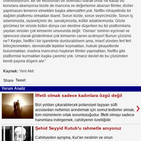
önerebiliyorum. Bir de Müslüman bir sinemacı olarak onlar ne kadar bu
konulara abanıyorsa bizde de inancına ve değerlerine abanan filmler, diziler
yapılmasını temenni etmekten başka alternatifim yok. Netflix nihayetinde bir
dağıtım platformu olmaktan ibaret. Sorun bizde, sorun seyircimizde. Sorun iş
adamımızda, siyasetçimiz de, sanatçımızda, kültür adaklarımızda. Gözle
görülmez bir virüsle bütün dünya can derdine düşerken bu tür platformlarla
yayılan virüsler çok kimsenin umurunda değil. ‘Osman’ isminin eşcinsel ve
işkencesi olarak gösterilmesi çok kimsenin canını acıtmıyor! Bunun çözümü
ne? Keşke, Netflix’i bir işaretimle durdurabilsem ama, imanî yönden fert fert
bilinçlenmekten, demokratik tepkiler koymaktan, hukuki şikayetlerde
bulunmaktan, inadına inancımızı haykıran filmler yapmaktan, Netflix gibi
platformlar kurmaktan başka çaremiz yok. Umarız devlet de bu çözümden
kendi payına düşeni alır.”
Kaynak:
Yeni Akit
Tweet
Share
Yorum Analiz
İffetli olmak sadece kadınlara özgü değil
Bizi yoldan çıkarabilecek potansiyel taşıyan süfli
arzulardan nefsimizi arındırmak için somut tedbirler almak,
tüm müminlerin ortak sorumluluğudur. İffetli olmayı sadece
hanımlara indirgemek, cahiliyenin özelliğidir.
Şehid Seyyid Kutub'u rahmetle anıyoruz
Cahiliyeden ayrışma, Kur'an neslinin ve onun