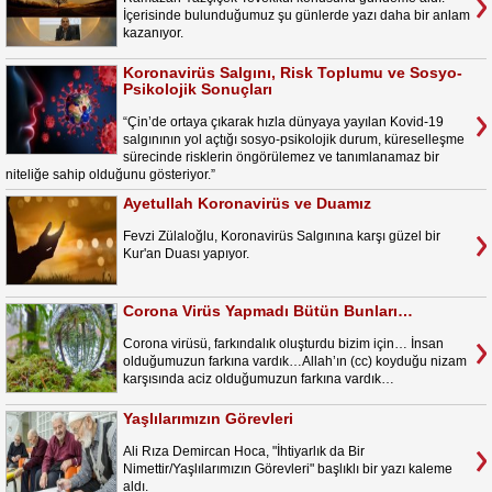
İçerisinde bulunduğumuz şu günlerde yazı daha bir anlam
kazanıyor.
Koronavirüs Salgını, Risk Toplumu ve Sosyo-
Psikolojik Sonuçları
“Çin’de ortaya çıkarak hızla dünyaya yayılan Kovid-19
salgınının yol açtığı sosyo-psikolojik durum, küreselleşme
sürecinde risklerin öngörülemez ve tanımlanamaz bir
niteliğe sahip olduğunu gösteriyor.”
Ayetullah Koronavirüs ve Duamız
Fevzi Zülaloğlu, Koronavirüs Salgınına karşı güzel bir
Kur'an Duası yapıyor.
Corona Virüs Yapmadı Bütün Bunları…
Corona virüsü, farkındalık oluşturdu bizim için… İnsan
olduğumuzun farkına vardık…Allah’ın (cc) koyduğu nizam
karşısında aciz olduğumuzun farkına vardık…
Yaşlılarımızın Görevleri
Ali Rıza Demircan Hoca, "İhtiyarlık da Bir
Nimettir/Yaşlılarımızın Görevleri" başlıklı bir yazı kaleme
aldı.