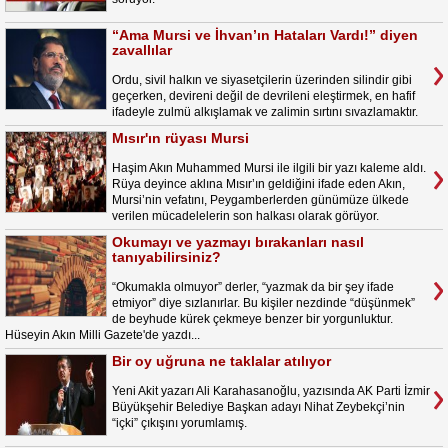
“Ama Mursi ve İhvan’ın Hataları Vardı!” diyen
zavallılar
Ordu, sivil halkın ve siyasetçilerin üzerinden silindir gibi
geçerken, devireni değil de devrileni eleştirmek, en hafif
ifadeyle zulmü alkışlamak ve zalimin sırtını sıvazlamaktır.
Mısır'ın rüyası Mursi
Haşim Akın Muhammed Mursi ile ilgili bir yazı kaleme aldı.
Rüya deyince aklına Mısır’ın geldiğini ifade eden Akın,
Mursi’nin vefatını, Peygamberlerden günümüze ülkede
verilen mücadelelerin son halkası olarak görüyor.
Okumayı ve yazmayı bırakanları nasıl
tanıyabilirsiniz?
“Okumakla olmuyor” derler, “yazmak da bir şey ifade
etmiyor” diye sızlanırlar. Bu kişiler nezdinde “düşünmek”
de beyhude kürek çekmeye benzer bir yorgunluktur.
Hüseyin Akın Milli Gazete'de yazdı...
Bir oy uğruna ne taklalar atılıyor
Yeni Akit yazarı Ali Karahasanoğlu, yazısında AK Parti İzmir
Büyükşehir Belediye Başkan adayı Nihat Zeybekçi’nin
“içki” çıkışını yorumlamış.