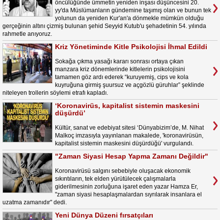
öncülüğünde ümmetin yeniden inşası düşüncesini 20.
yy'da Müslümanların gündemine taşımış olan ve bunun tek
yolunun da yeniden Kur'an'a dönmekle mümkün olduğu
gerçeğinin altını çizmiş bulunan şehid Seyyid Kutub'u şehadetinin 54. yılında
rahmetle anıyoruz.
Kriz Yönetiminde Kitle Psikolojisi İhmal Edildi
Sokağa çıkma yasağı kararı sonrası ortaya çıkan
manzara kriz dönemlerinde kitlelerin psikolojisini
tamamen göz ardı ederek “kuruyemiş, cips ve kola
kuyruğuna girmiş şuursuz ve açgözlü güruhlar” şeklinde
niteleyen trollerin söylemi etrafı kapladı.
‘Koronavirüs, kapitalist sistemin maskesini
düşürdü’
Kültür, sanat ve edebiyat sitesi ‘Dünyabizim’de, M. Nihat
Malkoç imzasıyla yayınlanan makalede, 'koronavirüsün,
kapitalist sistemin maskesini düşürdüğü' vurgulandı.
"Zaman Siyasi Hesap Yapma Zamanı Değildir"
Koronavirüsü salgını sebebiyle oluşacak ekonomik
sıkıntıların, tek elden yürütülecek çalışmalarla
giderilmesinin zorluğuna işaret eden yazar Hamza Er,
"zaman siyasi hesaplaşmalardan sıyrılarak insanlara el
uzatma zamanıdır" dedi.
Yeni Dünya Düzeni fırsatçıları