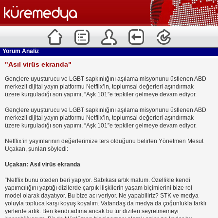
Yorum Analiz
"Asıl virüs ekranda"
Gençlere uyuşturucu ve LGBT sapkınlığını aşılama misyonunu üstlenen ABD
merkezli dijital yayın platformu Netflix’in, toplumsal değerleri aşındırmak
üzere kurguladığı son yapımı, “Aşk 101”e tepkiler gelmeye devam ediyor.
Gençlere uyuşturucu ve LGBT sapkınlığını aşılama misyonunu üstlenen ABD
merkezli dijital yayın platformu Netflix’in, toplumsal değerleri aşındırmak
üzere kurguladığı son yapımı, “Aşk 101”e tepkiler gelmeye devam ediyor.
Netflix’in yayınlarının değerlerimize ters olduğunu belirten Yönetmen Mesut
Uçakan, şunları söyledi:
Uçakan: Asıl virüs ekranda
“Netflix bunu öteden beri yapıyor. Sabıkası artık malum. Özellikle kendi
yapımcılığını yaptığı dizilerde çarpık ilişkilerin yaşam biçimlerini bize rol
model olarak dayatıyor. Bu bize acı veriyor. Ne yapabiliriz? STK ve medya
yoluyla topluca karşı koyuş koyalım. Vatandaş da medya da çoğunlukla farklı
yerlerde artık. Ben kendi adıma ancak bu tür dizileri seyretmemeyi