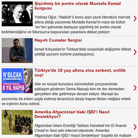
Şişirilmiş bir portre olarak Mustafa Kemal
kurgusu
Yıldıray Oğur, “Atatürk”ü konu alan yazılı literatürü mercek
altına aldığı yazısında Mustafa Kemal’in nasıl da bütün
“en”leri şahsında toplayan şişirilmiş bir portre olarak
betimlendiğine ve fütursuzca başvurulan yalanlara dikkat çekiyor.
Hayırlı Cumalar Sergisi
İsmail Kılıçaslan'ın Türkiye'deki sosyolojik değişime dikkat
çektiği yazısını sizlerle paylaşıyoruz.
Türkiye'de 18 yaş altına zina serbest, evlilik
suç!
Aile ve sosyal konulara sünnetullah çerçevesinde
yaklaşım gösteren Sema Maraşlı kim ne der demeden
gerçekleri dile getirmeye devam ediyor. Maraşlı bu
yazısında da erken yaşta evlenip tecavüzcü deyip hapse tıkılan mağdur erkek
ve eşlerini konu edindi.
Amerika Afganistan’daki IŞİD’i Nasıl
Destekliyor?
Afganistan İslam Emirliği Taliban Hareketi’nin El İmarat-
Cihad’ın Sesi adlı internet sitesinde ‘Amerika
Afganistan’daki IŞİD’i Nasıl Destekliyor’ başlıklı bir makale