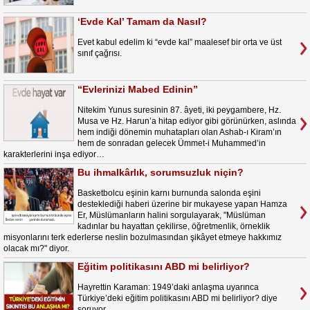
‘Evde Kal’ Tamam da Nasıl?
Evet kabul edelim ki “evde kal” maalesef bir orta ve üst
sınıf çağrısı.
“Evlerinizi Mabed Edinin”
Nitekim Yunus suresinin 87. âyeti, iki peygambere, Hz.
Musa ve Hz. Harun’a hitap ediyor gibi görünürken, aslında
hem indiği dönemin muhatapları olan Ashab-ı Kiram’ın
hem de sonradan gelecek Ümmet-i Muhammed’in
karakterlerini inşa ediyor…
Bu ihmalkârlık, sorumsuzluk niçin?
Basketbolcu eşinin karnı burnunda salonda eşini
desteklediği haberi üzerine bir mukayese yapan Hamza
Er, Müslümanların halini sorgulayarak, "Müslüman
kadınlar bu hayattan çekilirse, öğretmenlik, örneklik
misyonlarını terk ederlerse neslin bozulmasından şikâyet etmeye hakkımız
olacak mı?" diyor.
Eğitim politikasını ABD mi belirliyor?
Hayrettin Karaman: 1949’daki anlaşma uyarınca
Türkiye’deki eğitim politikasını ABD mi belirliyor? diye
soruyor.