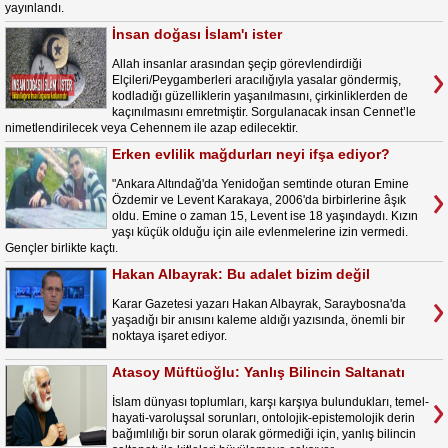
yayınlandı.
İnsan doğası İslam'ı ister
Allah insanlar arasından şeçip görevlendirdiği
Elçileri/Peygamberleri aracılığıyla yasalar göndermiş,
kodladığı güzelliklerin yaşanılmasını, çirkinliklerden de
kaçınılmasını emretmiştir. Sorgulanacak insan Cennet’le
nimetlendirilecek veya Cehennem ile azap edilecektir.
Erken evlilik mağdurları neyi ifşa ediyor?
"Ankara Altındağ'da Yenidoğan semtinde oturan Emine
Özdemir ve Levent Karakaya, 2006'da birbirlerine âşık
oldu. Emine o zaman 15, Levent ise 18 yaşındaydı. Kızın
yaşı küçük olduğu için aile evlenmelerine izin vermedi.
Gençler birlikte kaçtı.
Hakan Albayrak: Bu adalet bizim değil
Karar Gazetesi yazarı Hakan Albayrak, Saraybosna'da
yaşadığı bir anısını kaleme aldığı yazısında, önemli bir
noktaya işaret ediyor.
Atasoy Müftüoğlu: Yanlış Bilincin Saltanatı
İslam dünyası toplumları, karşı karşıya bulundukları, temel-
hayati-varoluşsal sorunları, ontolojik-epistemolojik derin
bağımlılığı bir sorun olarak görmediği için, yanlış bilincin