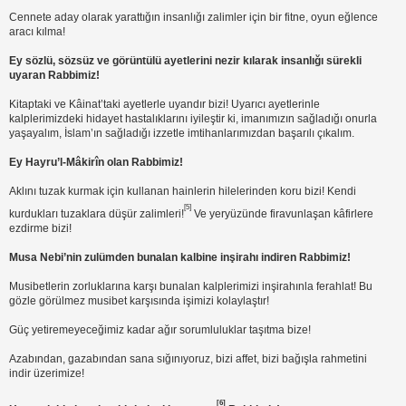
Cennete aday olarak yarattığın insanlığı zalimler için bir fitne, oyun eğlence
aracı kılma!
Ey sözlü, sözsüz ve görüntülü ayetlerini nezir kılarak insanlığı sürekli
uyaran Rabbimiz!
Kitaptaki ve Kâinat’taki ayetlerle uyandır bizi! Uyarıcı ayetlerinle
kalplerimizdeki hidayet hastalıklarını iyileştir ki, imanımızın sağladığı onurla
yaşayalım, İslam’ın sağladığı izzetle imtihanlarımızdan başarılı çıkalım.
Ey Hayru’l-Mâkirîn olan Rabbimiz!
Aklını tuzak kurmak için kullanan hainlerin hilelerinden koru bizi! Kendi
[5]
kurdukları tuzaklara düşür zalimleri!
Ve yeryüzünde firavunlaşan kâfirlere
ezdirme bizi!
Musa Nebi’nin zulümden bunalan kalbine inşirahı indiren Rabbimiz!
Musibetlerin zorluklarına karşı bunalan kalplerimizi inşirahınla ferahlat! Bu
gözle görülmez musibet karşısında işimizi kolaylaştır!
Güç yetiremeyeceğimiz kadar ağır sorumluluklar taşıtma bize!
Azabından, gazabından sana sığınıyoruz, bizi affet, bizi bağışla rahmetini
indir üzerimize!
[6]