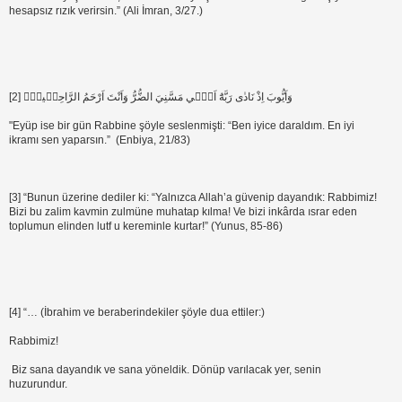
hesapsız rızık verirsin.” (Ali İmran, 3/27.)
[2] وَاَيُّوبَ اِذْ نَادٰى رَبَّهُٓ اَنّ۪ي مَسَّنِيَ الضُّرُّ وَاَنْتَ اَرْحَمُ الرَّاحِم۪ينَۚ
"Eyüp ise bir gün Rabbine şöyle seslenmişti: “Ben iyice daraldım. En iyi
ikramı sen yaparsın.” (Enbiya, 21/83)
[3] “Bunun üzerine dediler ki: “Yalnızca Allah’a güvenip dayandık: Rabbimiz!
Bizi bu zalim kavmin zulmüne muhatap kılma! Ve bizi inkârda ısrar eden
toplumun elinden lutf u kereminle kurtar!” (Yunus, 85-86)
[4] “… (İbrahim ve beraberindekiler şöyle dua ettiler:)
Rabbimiz!
Biz sana dayandık ve sana yöneldik. Dönüp varılacak yer, senin
huzurundur.