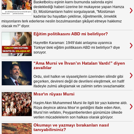
Basketbolcu eşinin karnı burnunda salonda eşini
desteklediği haberi üzerine bir mukayese yapan Hamza
Er, Müslümanların halini sorgulayarak, "Müslüman
kadınlar bu hayattan çekilirse, öğretmenlik, örneklik
misyonlarını terk ederlerse neslin bozulmasından şikâyet etmeye hakkımız
olacak mı?" diyor.
Eğitim politikasını ABD mi belirliyor?
Hayrettin Karaman: 1949’daki anlaşma uyarınca
Türkiye’deki eğitim politikasını ABD mi belirliyor? diye
soruyor.
“Ama Mursi ve İhvan’ın Hataları Vardı!” diyen
zavallılar
Ordu, sivil halkın ve siyasetçilerin üzerinden silindir gibi
geçerken, devireni değil de devrileni eleştirmek, en hafif
ifadeyle zulmü alkışlamak ve zalimin sırtını sıvazlamaktır.
Mısır'ın rüyası Mursi
Haşim Akın Muhammed Mursi ile ilgili bir yazı kaleme aldı.
Rüya deyince aklına Mısır’ın geldiğini ifade eden Akın,
Mursi’nin vefatını, Peygamberlerden günümüze ülkede
verilen mücadelelerin son halkası olarak görüyor.
Okumayı ve yazmayı bırakanları nasıl
tanıyabilirsiniz?