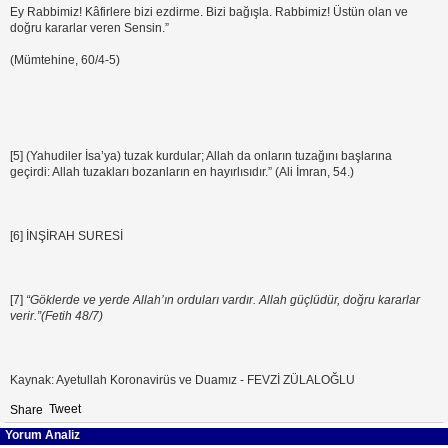
Ey Rabbimiz! Kâfirlere bizi ezdirme. Bizi bağışla. Rabbimiz! Üstün olan ve
doğru kararlar veren Sensin.”
(Mümtehine, 60/4-5)
[5] (Yahudiler İsa’ya) tuzak kurdular; Allah da onların tuzağını başlarına
geçirdi: Allah tuzakları bozanların en hayırlısıdır.” (Ali İmran, 54.)
[6] İNŞİRAH SURESİ
[7]
“Göklerde ve yerde Allah’ın orduları vardır. Allah güçlüdür, doğru kararlar
verir.”(Fetih 48/7)
Kaynak: Ayetullah Koronavirüs ve Duamız - FEVZİ ZÜLALOĞLU
Tweet
Share
Yorum Analiz