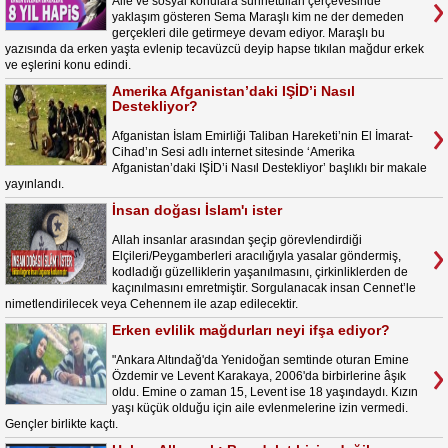
Aile ve sosyal konulara sünnetullah çerçevesinde
yaklaşım gösteren Sema Maraşlı kim ne der demeden
gerçekleri dile getirmeye devam ediyor. Maraşlı bu
yazısında da erken yaşta evlenip tecavüzcü deyip hapse tıkılan mağdur erkek
ve eşlerini konu edindi.
Amerika Afganistan’daki IŞİD’i Nasıl
Destekliyor?
Afganistan İslam Emirliği Taliban Hareketi’nin El İmarat-
Cihad’ın Sesi adlı internet sitesinde ‘Amerika
Afganistan’daki IŞİD’i Nasıl Destekliyor’ başlıklı bir makale
yayınlandı.
İnsan doğası İslam'ı ister
Allah insanlar arasından şeçip görevlendirdiği
Elçileri/Peygamberleri aracılığıyla yasalar göndermiş,
kodladığı güzelliklerin yaşanılmasını, çirkinliklerden de
kaçınılmasını emretmiştir. Sorgulanacak insan Cennet’le
nimetlendirilecek veya Cehennem ile azap edilecektir.
Erken evlilik mağdurları neyi ifşa ediyor?
"Ankara Altındağ'da Yenidoğan semtinde oturan Emine
Özdemir ve Levent Karakaya, 2006'da birbirlerine âşık
oldu. Emine o zaman 15, Levent ise 18 yaşındaydı. Kızın
yaşı küçük olduğu için aile evlenmelerine izin vermedi.
Gençler birlikte kaçtı.