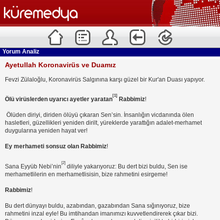
Yorum Analiz
Ayetullah Koronavirüs ve Duamız
Fevzi Zülaloğlu, Koronavirüs Salgınına karşı güzel bir Kur'an Duası yapıyor.
[1]
Ölü virüslerden uyarıcı ayetler yaratan
Rabbimiz
!
Ölüden diriyi, diriden ölüyü çıkaran Sen’sin. İnsanlığın vicdanında ölen
hasletleri, güzellikleri yeniden dirilt, yüreklerde yarattığın adalet-merhamet
duygularına yeniden hayat ver!
Ey merhameti sonsuz olan Rabbimiz
!
[2]
Sana Eyyüb Nebi’nin
diliyle yakarıyoruz: Bu dert bizi buldu, Sen ise
merhametlilerin en merhametlisisin, bize rahmetini esirgeme!
Rabbimiz
!
Bu dert dünyayı buldu, azabından, gazabından Sana sığınıyoruz, bize
rahmetini inzal eyle! Bu imtihandan imanımızı kuvvetlendirerek çıkar bizi.