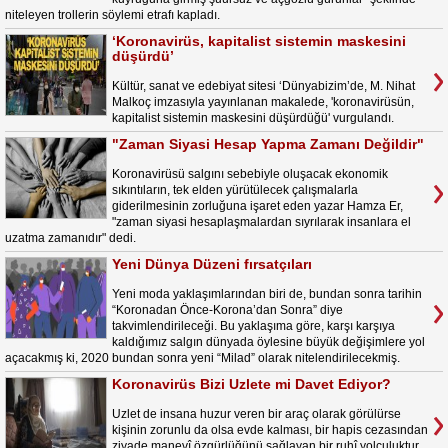
niteleyen trollerin söylemi etrafı kapladı.
‘Koronavirüs, kapitalist sistemin maskesini
düşürdü’
Kültür, sanat ve edebiyat sitesi ‘Dünyabizim’de, M. Nihat
Malkoç imzasıyla yayınlanan makalede, 'koronavirüsün,
kapitalist sistemin maskesini düşürdüğü' vurgulandı.
"Zaman Siyasi Hesap Yapma Zamanı Değildir"
Koronavirüsü salgını sebebiyle oluşacak ekonomik
sıkıntıların, tek elden yürütülecek çalışmalarla
giderilmesinin zorluğuna işaret eden yazar Hamza Er,
"zaman siyasi hesaplaşmalardan sıyrılarak insanlara el
uzatma zamanıdır" dedi.
Yeni Dünya Düzeni fırsatçıları
Yeni moda yaklaşımlarından biri de, bundan sonra tarihin
“Koronadan Önce-Korona’dan Sonra” diye
takvimlendirileceği. Bu yaklaşıma göre, karşı karşıya
kaldığımız salgın dünyada öylesine büyük değişimlere yol
açacakmış ki, 2020 bundan sonra yeni “Milad” olarak nitelendirilecekmiş.
Koronavirüs Bizi Uzlete mi Davet Ediyor?
Uzlet de insana huzur veren bir araç olarak görülürse
kişinin zorunlu da olsa evde kalması, bir hapis cezasından
ziyade manevî özgürlüğünü sağlayan bir ruhî yolculuktur.