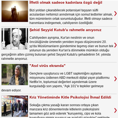
İffetli olmak sadece kadınlara özgü değil
Bizi yoldan çıkarabilecek potansiyel taşıyan süfli
arzulardan nefsimizi arındırmak için somut tedbirler almak,
tüm müminlerin ortak sorumluluğudur. İffetli olmayı sadece
hanımlara indirgemek, cahiliyenin özelliğidir.
Şehid Seyyid Kutub'u rahmetle anıyoruz
Cahiliyeden ayrışma, Kur'an neslinin ve onun
öncülüğünde ümmetin yeniden inşası düşüncesini 20.
yy'da Müslümanların gündemine taşımış olan ve bunun tek
yolunun da yeniden Kur'an'a dönmekle mümkün olduğu
gerçeğinin altını çizmiş bulunan şehid Seyyid Kutub'u şehadetinin 54. yılında
rahmetle anıyoruz.
"Asıl virüs ekranda"
Gençlere uyuşturucu ve LGBT sapkınlığını aşılama
misyonunu üstlenen ABD merkezli dijital yayın platformu
Netflix’in, toplumsal değerleri aşındırmak üzere
kurguladığı son yapımı, “Aşk 101”e tepkiler gelmeye
devam ediyor.
Kriz Yönetiminde Kitle Psikolojisi İhmal Edildi
Sokağa çıkma yasağı kararı sonrası ortaya çıkan
manzara kriz dönemlerinde kitlelerin psikolojisini
tamamen göz ardı ederek “kuruyemiş, cips ve kola
kuyruğuna girmiş şuursuz ve açgözlü güruhlar” şeklinde