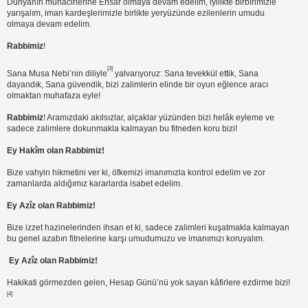
Dünyanın muhacirlerine Ensâr olmaya devam edelim, iyilikte birbirimizle
yarışalım, iman kardeşlerimizle birlikte yeryüzünde ezilenlerin umudu
olmaya devam edelim.
Rabbimiz
!
[3]
Sana Musa Nebi’nin diliyle
yalvarıyoruz: Sana tevekkül ettik, Sana
dayandık, Sana güvendik, bizi zalimlerin elinde bir oyun eğlence aracı
olmaktan muhafaza eyle!
Rabbimiz
! Aramızdaki akılsızlar, alçaklar yüzünden bizi helâk eyleme ve
sadece zalimlere dokunmakla kalmayan bu fitneden koru bizi!
Ey Hakîm olan Rabbimiz!
Bize vahyin hikmetini ver ki, öfkemizi imanımızla kontrol edelim ve zor
zamanlarda aldığımız kararlarda isabet edelim.
Ey Azîz olan Rabbimiz!
Bize izzet hazinelerinden ihsan et ki, sadece zalimleri kuşatmakla kalmayan
bu genel azabın fitnelerine karşı umudumuzu ve imanımızı koruyalım.
Ey Azîz olan Rabbimiz!
Hakikati görmezden gelen, Hesap Günü’nü yok sayan kâfirlere ezdirme bizi!
[4]