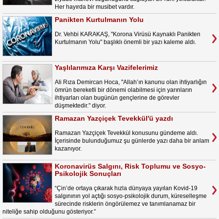
Her hayırda bir musibet vardır.
Panikten Kurtulmanın Yolu
Dr. Vehbi KARAKAŞ, "Korona Virüsü Kaynaklı Panikten
Kurtulmanın Yolu" başlıklı önemli bir yazı kaleme aldı.
Yaşlılarımıza Karşı Vazifelerimiz
Ali Rıza Demircan Hoca, "Allah’ın kanunu olan ihtiyarlığın
ömrün bereketli bir dönemi olabilmesi için yarınların
ihtiyarları olan bugünün gençlerine de görevler
düşmektedir." diyor.
Ramazan Yazçiçek Tevekkül'ü yazdı
Ramazan Yazçiçek Tevekkül konusunu gündeme aldı.
İçerisinde bulunduğumuz şu günlerde yazı daha bir anlam
kazanıyor.
Koronavirüs Salgını, Risk Toplumu ve Sosyo-
Psikolojik Sonuçları
“Çin’de ortaya çıkarak hızla dünyaya yayılan Kovid-19
salgınının yol açtığı sosyo-psikolojik durum, küreselleşme
sürecinde risklerin öngörülemez ve tanımlanamaz bir
niteliğe sahip olduğunu gösteriyor.”