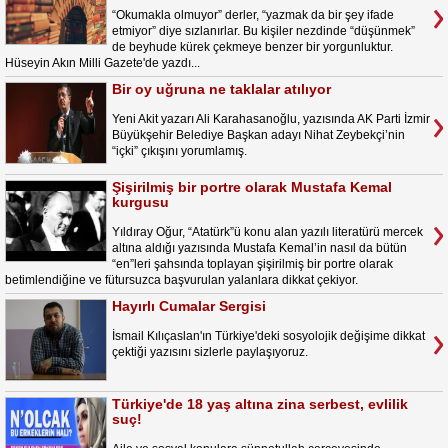
“Okumakla olmuyor” derler, “yazmak da bir şey ifade
etmiyor” diye sızlanırlar. Bu kişiler nezdinde “düşünmek”
de beyhude kürek çekmeye benzer bir yorgunluktur.
Hüseyin Akın Milli Gazete'de yazdı...
Bir oy uğruna ne taklalar atılıyor
Yeni Akit yazarı Ali Karahasanoğlu, yazısında AK Parti İzmir
Büyükşehir Belediye Başkan adayı Nihat Zeybekçi’nin
“içki” çıkışını yorumlamış.
Şişirilmiş bir portre olarak Mustafa Kemal
kurgusu
Yıldıray Oğur, “Atatürk”ü konu alan yazılı literatürü mercek
altına aldığı yazısında Mustafa Kemal’in nasıl da bütün
“en”leri şahsında toplayan şişirilmiş bir portre olarak
betimlendiğine ve fütursuzca başvurulan yalanlara dikkat çekiyor.
Hayırlı Cumalar Sergisi
İsmail Kılıçaslan'ın Türkiye'deki sosyolojik değişime dikkat
çektiği yazısını sizlerle paylaşıyoruz.
Türkiye'de 18 yaş altına zina serbest, evlilik
suç!