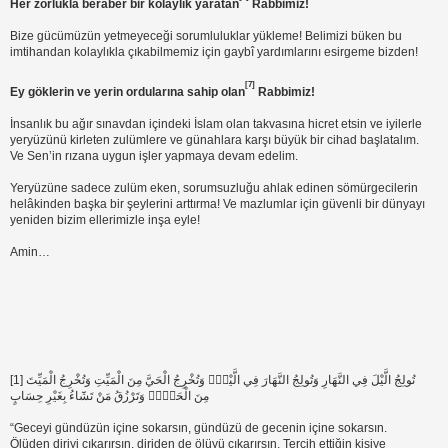
Her zorlukla beraber bir kolaylık yaratan
Rabbimiz!
Bize gücümüzün yetmeyeceği sorumluluklar yükleme! Belimizi büken bu
imtihandan kolaylıkla çıkabilmemiz için gaybî yardımlarını esirgeme bizden!
[7]
Ey göklerin ve yerin ordularına sahip olan
Rabbimiz!
İnsanlık bu ağır sınavdan içindeki İslam olan takvasına hicret etsin ve iyilerle
yeryüzünü kirleten zulümlere ve günahlara karşı büyük bir cihad başlatalım.
Ve Sen’in rızana uygun işler yapmaya devam edelim.
Yeryüzüne sadece zulüm eken, sorumsuzluğu ahlak edinen sömürgecilerin
helâkinden başka bir şeylerini arttırma! Ve mazlumlar için güvenli bir dünyayı
yeniden bizim ellerimizle inşa eyle!
Amin…
[1] تُولِجُ الَّيْلَ فِي النَّهَارِ وَتُولِجُ النَّهَارَ فِي الَّيْلِۘ وَتُخْرِجُ الْحَيَّ مِنَ الْمَيِّتِ وَتُخْرِجُ الْمَيِّتَ
مِنَ الْحَيِّۘ وَتَرْزُقُ مَنْ تَشَٓاءُ بِغَيْرِ حِسَابٍ
“Geceyi gündüzün içine sokarsın, gündüzü de gecenin içine sokarsın.
Ölüden diriyi çıkarırsın, diriden de ölüyü çıkarırsın. Tercih ettiğin kişiye