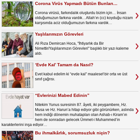
Corona Virüs Yapmadı Bütün Bunları…
Corona virüsü, farkındalık oluşturdu bizim için… İnsan
olduğumuzun farkına vardık…Allah’ın (cc) koyduğu nizam
karşısında aciz olduğumuzun farkına vardık…
Yaşlılarımızın Görevleri
Ali Rıza Demircan Hoca, "İhtiyarlık da Bir
Nimettir/Yaşlılarımızın Görevleri" başlıklı bir yazı kaleme
aldı.
‘Evde Kal’ Tamam da Nasıl?
Evet kabul edelim ki “evde kal” maalesef bir orta ve üst
sınıf çağrısı.
“Evlerinizi Mabed Edinin”
Nitekim Yunus suresinin 87. âyeti, iki peygambere, Hz.
Musa ve Hz. Harun’a hitap ediyor gibi görünürken, aslında
hem indiği dönemin muhatapları olan Ashab-ı Kiram’ın
hem de sonradan gelecek Ümmet-i Muhammed’in
karakterlerini inşa ediyor…
Bu ihmalkârlık, sorumsuzluk niçin?