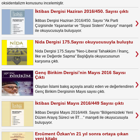
oksidentalizm konusunu incelemiştir.
İktibas Dergisi Haziran 2016/450. Sayısı çıktı
İktibas Dergisi Haziran 2016/450. Sayısı “Ak Parti
Çizgisinde Yaşananlar ve “Siyasi Sistem” Arayışı” manşeti
ile okuyucusuyla buluşuyor.
Nida Dergisi 175.Sayısı okuyucusuyla buluştu
Nida Dergisi 175.Sayısı "Neo-Liberal Tahakküm / İnanç,
İlke ve Değerde Sapma" Başlığıyla okuyucusunun
karşısına çıktı.
Genç Birikim Dergisi’nin Mayıs 2016 Sayısı
Çıktı
Olayları İslami bakış açısıyla analiz eden ve değerlendiren
Genç Birikim Dergisinin Mayıs sayısı çıktı.
İktibas Dergisi Mayıs 2016/449 Sayısı çıktı
İktibas Dergisi Mayıs 2016/449. Sayısı “Bölgemizdeki Yeni
Düzen Arayış Süreci ve İİT…” manşeti ile okuyucusuyla
buluşuyor.
Ercüment Özkan'ın 21 yıl sonra ortaya çıkan
yeni kitabı