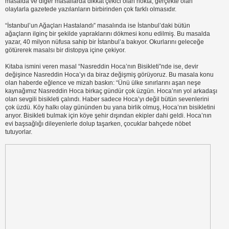
masalda ve diğer masallarda dikkat çekici olan nokta; gerçekte olan
olaylarla gazetede yazılanların birbirinden çok farklı olmasıdır.
“İstanbul’un Ağaçları Hastalandı” masalında ise İstanbul’daki bütün
ağaçların ilginç bir şekilde yapraklarını dökmesi konu edilmiş. Bu masalda
yazar, 40 milyon nüfusa sahip bir İstanbul’a bakıyor. Okurlarını geleceğe
götürerek masalsı bir distopya içine çekiyor.
Kitaba ismini veren masal “Nasreddin Hoca’nın Bisikleti”nde ise, devir
değişince Nasreddin Hoca’yı da biraz değişmiş görüyoruz. Bu masala konu
olan haberde eğlence ve mizah baskın: “Ünü ülke sınırlarını aşan neşe
kaynağımız Nasreddin Hoca birkaç gündür çok üzgün. Hoca’nın yol arkadaşı
olan sevgili bisikleti çalındı. Haber sadece Hoca’yı değil bütün sevenlerini
çok üzdü. Köy halkı olay gününden bu yana birlik olmuş, Hoca’nın bisikletini
arıyor. Bisikleti bulmak için köye şehir dışından ekipler dahi geldi. Hoca’nın
evi başsağlığı dileyenlerle dolup taşarken, çocuklar bahçede nöbet
tutuyorlar.