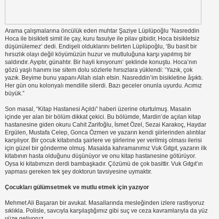
Arama çalışmalarına öncülük eden muhtar Şaziye Lüplüpoğlu ‘Nasreddin
Hoca ile bisikleti simit ile çay, kuru fasulye ile pilav gibidir, Hoca bisikletsiz
düşünülemez’ dedi. Endişeli olduklarını belirten Lüplüpoğlu, ‘Bu basit bir
hırsızlık olayı değil köyümüzün huzur ve mutluluğuna karşı yapılmış bir
saldırıdır. Ayıptır, günahtır. Bir hayli kınıyorum’ şeklinde konuştu. Hoca’nın
gözü yaşlı hanımı ise sitem dolu sözlerle hırsızlara yüklendi: ‘Yazık, çok
yazık. Beyime bunu yapanı Allah ıslah etsin. Nasreddin’im bisikletine âşıktı.
Her gün onu kolonyalı mendille silerdi. Bazı geceler onunla uyurdu. Acımız
büyük.”
Son masal, “Kitap Hastanesi Açıldı” haberi üzerine oturtulmuş. Masalın
içinde yer alan bir bölüm dikkat çekici. Bu bölümde, Mardin’de açılan kitap
hastanesine giden okuru Cahit Zarifoğlu, İsmet Özel, Sezai Karakoç, Haydar
Ergülen, Mustafa Celep, Gonca Özmen ve yazarın kendi şiirlerinden alıntılar
karşılıyor. Bir çocuk kitabında şairlere ve şiirlerine yer verilmiş olması ilerisi
için güzel bir gönderme olmuş. Masalda kahramanımız Vuk Gıtgıt, yazarın ilk
kitabının hasta olduğunu düşünüyor ve onu kitap hastanesine götürüyor.
Oysa ki kitabımızın derdi bambaşkadır. Çözümü de çok basittir. Vuk Gıtgıt’ın
yapması gereken tek şey doktorun tavsiyesine uymaktır.
Çocukları gülümsetmek ve mutlu etmek için yazıyor
Mehmet Ali Başaran bir avukat. Masallarında mesleğinden izlere rastlıyoruz
sıklıkla. Polisle, savcıyla karşılaştığımız gibi suç ve ceza kavramlarıyla da yüz
yüze geliyoruz.