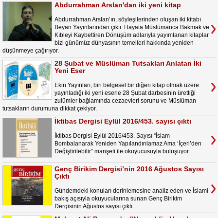
Abdurrahman Arslan'dan iki yeni kitap
Abdurrahman Arslan’ın, söyleşilerinden oluşan iki kitabı
Beyan Yayınlarından çıktı. Hayata Müslümanca Bakmak ve
Kıbleyi Kaybettiren Dönüşüm adlarıyla yayımlanan kitaplar
bizi günümüz dünyasının temelleri hakkında yeniden
düşünmeye çağırıyor.
28 Şubat ve Müslüman Tutsakları Anlatan İki
Yeni Eser
Ekin Yayınları, biri belgesel bir diğeri kitap olmak üzere
yayınladığı iki yeni eserle 28 Şubat darbesinin ürettiği
zulümler bağlamında cezaevleri sorunu ve Müslüman
tutsakların durumuna dikkat çekiyor.
İktibas Dergisi Eylül 2016/453. sayısı çıktı
İktibas Dergisi Eylül 2016/453. Sayısı “İslam
Bombalanarak Yeniden Yapılandırılamaz Ama ‘İçeri’den
Değiştirilebilir” manşeti ile okuyucusuyla buluşuyor.
Genç Birikim Dergisi’nin 2016 Ağustos Sayısı
Çıktı
Gündemdeki konuları derinlemesine analiz eden ve İslami
bakış açısıyla okuyucularına sunan Genç Birikim
Dergisinin Ağustos sayısı çıktı.