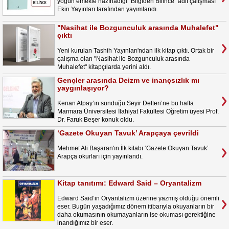
yoğun emekle hazırladığı "Bilgiden Bilince" adlı çalışması
Ekin Yayınları tarafından yayımlandı.
"Nasihat ile Bozgunculuk arasında Muhalefet"
çıktı
Yeni kurulan Tashih Yayınları'ndan ilk kitap çıktı. Ortak bir
çalışma olan "Nasihat ile Bozgunculuk arasında
Muhalefet" kitapçılarda yerini aldı.
Gençler arasında Deizm ve inançsızlık mı
yaygınlaşıyor?
Kenan Alpay’ın sunduğu Seyir Defteri’ne bu hafta
Marmara Üniversitesi İlahiyat Fakültesi Öğretim üyesi Prof.
Dr. Faruk Beşer konuk oldu.
‘Gazete Okuyan Tavuk’ Arapçaya çevrildi
Mehmet Ali Başaran'ın İlk kitabı ‘Gazete Okuyan Tavuk’
Arapça okurları için yayınlandı.
Kitap tanıtımı: Edward Said – Oryantalizm
Edward Said’in Oryantalizm üzerine yazmış olduğu önemli
eser. Bugün yaşadığımız dönem itibarıyla okuyanların bir
daha okumasının okumayanların ise okuması gerektiğine
inandığımız bir eser.