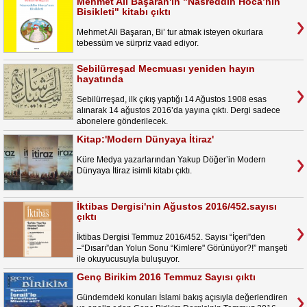
Mehmet Ali Başaran'ın "Nasreddin Hoca’nın
Bisikleti" kitabı çıktı
Mehmet Ali Başaran, Bi’ tur atmak isteyen okurlara
tebessüm ve sürpriz vaad ediyor.
Sebilürreşad Mecmuası yeniden hayın
hayatında
Sebilürreşad, ilk çıkış yaptığı 14 Ağustos 1908 esas
alınarak 14 ağustos 2016’da yayına çıktı. Dergi sadece
abonelere gönderilecek.
Kitap:'Modern Dünyaya İtiraz'
Küre Medya yazarlarından Yakup Döğer’in Modern
Dünyaya İtiraz isimli kitabı çıktı.
İktibas Dergisi'nin Ağustos 2016/452.sayısı
çıktı
İktibas Dergisi Temmuz 2016/452. Sayısı “İçeri”den
–“Dısarı”dan Yolun Sonu “Kimlere" Görünüyor?!” manşeti
ile okuyucusuyla buluşuyor.
Genç Birikim 2016 Temmuz Sayısı çıktı
Gündemdeki konuları İslami bakış açısıyla değerlendiren