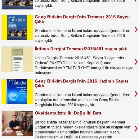
ve analiz eden Genç Birikim Dergisinin Temmuz 2016
sayısı çıktı.
Genç Birikim Dergisi’nin Temmuz 2016 Sayısı
Çıktı
Gündemdeki konuları İslami bakış açısıyla değerlendiren
ve analiz eden Genç Birikim Dergisinin Temmuz 2016
sayısı çıktı.
İktibas Dergisi Temmuz/2016/451 sayısı çıktı
İktibas Dergisi Temmuz 2016/451. Sayısı “Lejyonerler
Ordusu” PKK/PYD’nin Halktan Kopukluğunun
Derinleşmesi ve YENİ TÜRKİYE” manşeti ile okuyucusuyla
buluşuyor.
Genç Birikim Dergisi’nin 2016 Haziran Sayısı
Çıktı
Gündemdeki konuları İslami bakış açısıyla değerlendiren
ve olayları derinlemesine analiz eden Genç Birikim
Dergisinin Haziran 2016 sayısı çıktı.
Oksidentalizm: İki Doğu İki Batı
Bir toplantıda Yazarlar Birliği onursal başkanı Mehmet
Doğan’ın “bizde neden oksidentalizm gibi bir disiplin yok”
cümlesinden esinlendiğini belirten Abdullah Metin,
Oksidentalizm İki Doğu İki Batıkitabını yazarak