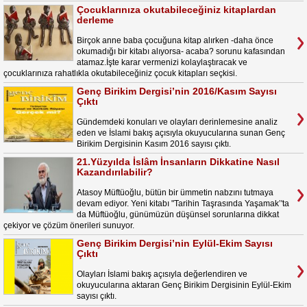
Çocuklarınıza okutabileceğiniz kitaplardan
derleme
Birçok anne baba çocuğuna kitap alırken -daha önce
okumadığı bir kitabı alıyorsa- acaba? sorunu kafasından
atamaz.İşte karar vermenizi kolaylaştıracak ve
çocuklarınıza rahatlıkla okutabileceğiniz çocuk kitapları seçkisi.
Genç Birikim Dergisi’nin 2016/Kasım Sayısı
Çıktı
Gündemdeki konuları ve olayları derinlemesine analiz
eden ve İslami bakış açısıyla okuyucularına sunan Genç
Birikim Dergisinin Kasım 2016 sayısı çıktı.
21.Yüzyılda İslâm İnsanların Dikkatine Nasıl
Kazandırılabilir?
Atasoy Müftüoğlu, bütün bir ümmetin nabzını tutmaya
devam ediyor. Yeni kitabı "Tarihin Taşrasında Yaşamak’'ta
da Müftüoğlu, günümüzün düşünsel sorunlarına dikkat
çekiyor ve çözüm önerileri sunuyor.
Genç Birikim Dergisi’nin Eylül-Ekim Sayısı
Çıktı
Olayları İslami bakış açısıyla değerlendiren ve
okuyucularına aktaran Genç Birikim Dergisinin Eylül-Ekim
sayısı çıktı.