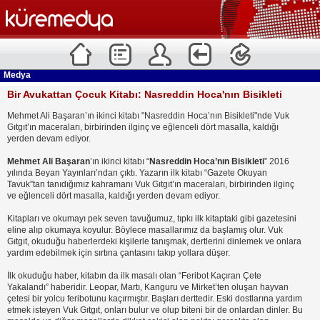
Medya
Bir Avukattan Çocuk Kitabı: Nasreddin Hoca'nın Bisikleti
Mehmet Ali Başaran’ın ikinci kitabı "Nasreddin Hoca’nın Bisikleti"nde Vuk
Gıtgıt’ın maceraları, birbirinden ilginç ve eğlenceli dört masalla, kaldığı
yerden devam ediyor.
Mehmet Ali Başaran
’ın ikinci kitabı “
Nasreddin Hoca’nın Bisikleti
” 2016
yılında Beyan Yayınları’ndan çıktı. Yazarın ilk kitabı “Gazete Okuyan
Tavuk”tan tanıdığımız kahramanı Vuk Gıtgıt’ın maceraları, birbirinden ilginç
ve eğlenceli dört masalla, kaldığı yerden devam ediyor.
Kitapları ve okumayı pek seven tavuğumuz, tıpkı ilk kitaptaki gibi gazetesini
eline alıp okumaya koyulur. Böylece masallarımız da başlamış olur. Vuk
Gıtgıt, okuduğu haberlerdeki kişilerle tanışmak, dertlerini dinlemek ve onlara
yardım edebilmek için sırtına çantasını takıp yollara düşer.
İlk okuduğu haber, kitabın da ilk masalı olan “Feribot Kaçıran Çete
Yakalandı” haberidir. Leopar, Martı, Kanguru ve Mirket’ten oluşan hayvan
çetesi bir yolcu feribotunu kaçırmıştır. Başları derttedir. Eski dostlarına yardım
etmek isteyen Vuk Gıtgıt, onları bulur ve olup biteni bir de onlardan dinler. Bu