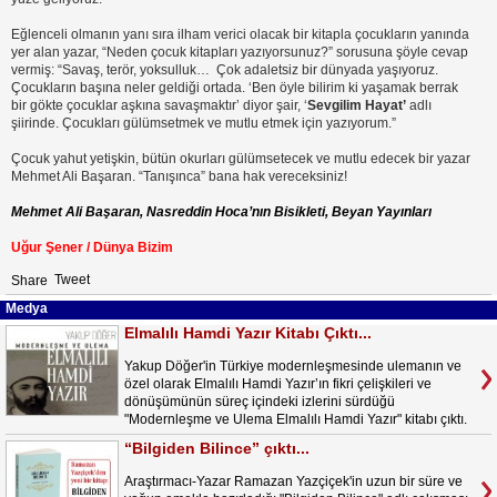
Eğlenceli olmanın yanı sıra ilham verici olacak bir kitapla çocukların yanında
yer alan yazar, “Neden çocuk kitapları yazıyorsunuz?” sorusuna şöyle cevap
vermiş: “Savaş, terör, yoksulluk… Çok adaletsiz bir dünyada yaşıyoruz.
Çocukların başına neler geldiği ortada. ‘Ben öyle bilirim ki yaşamak berrak
bir gökte çocuklar aşkına savaşmaktır’ diyor şair, ‘
Sevgilim Hayat
’
adlı
şiirinde. Çocukları gülümsetmek ve mutlu etmek için yazıyorum.”
Çocuk yahut yetişkin, bütün okurları gülümsetecek ve mutlu edecek bir yazar
Mehmet Ali Başaran. “Tanışınca” bana hak vereceksiniz!
Mehmet Ali Başaran,
Nasreddin Hoca’nın Bisikleti, Beyan Yayınları
U
ğur Şener / Dünya Bizim
Tweet
Share
Medya
Elmalılı Hamdi Yazır Kitabı Çıktı...
Yakup Döğer'in Türkiye modernleşmesinde ulemanın ve
özel olarak Elmalılı Hamdi Yazır’ın fikri çelişkileri ve
dönüşümünün süreç içindeki izlerini sürdüğü
"Modernleşme ve Ulema Elmalılı Hamdi Yazır" kitabı çıktı.
“Bilgiden Bilince” çıktı...
Araştırmacı-Yazar Ramazan Yazçiçek'in uzun bir süre ve