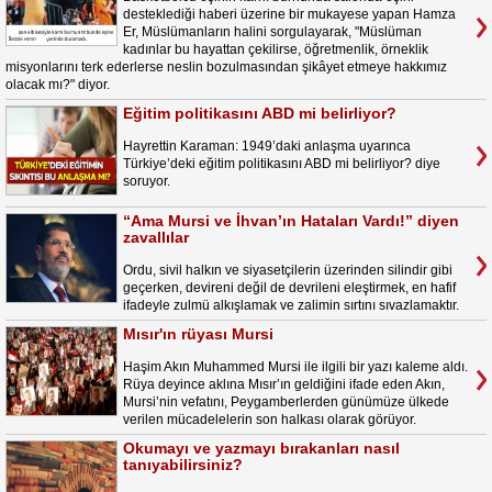
desteklediği haberi üzerine bir mukayese yapan Hamza
Er, Müslümanların halini sorgulayarak, "Müslüman
kadınlar bu hayattan çekilirse, öğretmenlik, örneklik
misyonlarını terk ederlerse neslin bozulmasından şikâyet etmeye hakkımız
olacak mı?" diyor.
Eğitim politikasını ABD mi belirliyor?
Hayrettin Karaman: 1949’daki anlaşma uyarınca
Türkiye’deki eğitim politikasını ABD mi belirliyor? diye
soruyor.
“Ama Mursi ve İhvan’ın Hataları Vardı!” diyen
zavallılar
Ordu, sivil halkın ve siyasetçilerin üzerinden silindir gibi
geçerken, devireni değil de devrileni eleştirmek, en hafif
ifadeyle zulmü alkışlamak ve zalimin sırtını sıvazlamaktır.
Mısır'ın rüyası Mursi
Haşim Akın Muhammed Mursi ile ilgili bir yazı kaleme aldı.
Rüya deyince aklına Mısır’ın geldiğini ifade eden Akın,
Mursi’nin vefatını, Peygamberlerden günümüze ülkede
verilen mücadelelerin son halkası olarak görüyor.
Okumayı ve yazmayı bırakanları nasıl
tanıyabilirsiniz?