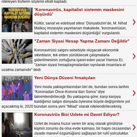
niteleyen trollerin söylemi etrafı kapladı.
‘Koronavirüs, kapitalist sistemin maskesini
düşürdü’
Kültür, sanat ve edebiyat sitesi ‘Dünyabizim’de, M. Nihat
Malkoç imzasıyla yayınlanan makalede, 'koronavirüsün,
kapitalist sistemin maskesini düşürdüğü' vurgulandı.
"Zaman Siyasi Hesap Yapma Zamanı Değildir"
Koronavirüsü salgını sebebiyle oluşacak ekonomik
sıkıntıların, tek elden yürütülecek çalışmalarla
giderilmesinin zorluğuna işaret eden yazar Hamza Er,
"zaman siyasi hesaplaşmalardan sıyrılarak insanlara el
uzatma zamanıdır" dedi.
Yeni Dünya Düzeni fırsatçıları
Yeni moda yaklaşımlarından biri de, bundan sonra tarihin
“Koronadan Önce-Korona’dan Sonra” diye
takvimlendirileceği. Bu yaklaşıma göre, karşı karşıya
kaldığımız salgın dünyada öylesine büyük değişimlere yol
açacakmış ki, 2020 bundan sonra yeni “Milad” olarak nitelendirilecekmiş.
Koronavirüs Bizi Uzlete mi Davet Ediyor?
Uzlet de insana huzur veren bir araç olarak görülürse
kişinin zorunlu da olsa evde kalması, bir hapis cezasından
ziyade manevî özgürlüğünü sağlayan bir ruhî yolculuktur.