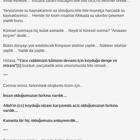
ihmal etmedik… Vücuda zararlı olacağını bile bile GDO’lu besinler ürettik…
Yeryüzünde su kaynaklarının az olduğunu bile bile hoyratça harcadık su
kaynaklarımızı… Hemde bir kısım insanlar Afrikada su sıkıntısı çekerken
yaptık bunu…
Küresel ısınmaya hiç kulak asmadık… Neydi ki küresel ısınma? “Amaaan
boşver” dedik…
Bütün dünyayı yok edebilecek Kimyasal silahlar yaptık… Nükleer silahlar
yaptık… Yaptık da yaptık…
Hülasa;
“Yüce rabbimizin kâinatın devamı için koyduğu denge ve
mizanı”
[1]
bozduk, parçaladık ama umurumuzda bile olmadı…
***
Corona virüsü, farkındalık oluşturdu bizim için…
İnsan olduğumuzun farkına vardık…
Allah’ın (cc) koyduğu nizam karşısında aciz olduğumuzun farkına
vardık…
Kainatta bir hiç olduğumuzu anlayıverdik…
***