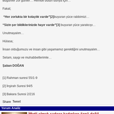
Bugünler zor günler… Hemde bütün dünya için…
Fakat;
“Her zorlukta bir kolaylık vardır”
[2]
buyuran yüce rabbimizi…
“Sizin şer bildiklerinizde hayır vardır”
[3]
buyuran yüce yaratıcıyı…
Unutmayalım…
Hülasa;
İnsan olduğumuzu ve insan gibi yaşamamız gerektiğini unutmayalım…
Selam, saygı ve muhabbetlerimle…
Şaban DOĞAN
[1] Rahman suresi 55/1-9
[2] İnşirah Suresi 94/5
[3] Bakara Suresi 2/216
Tweet
Share
Yorum Analiz
İffetli olmak sadece kadınlara özgü değil