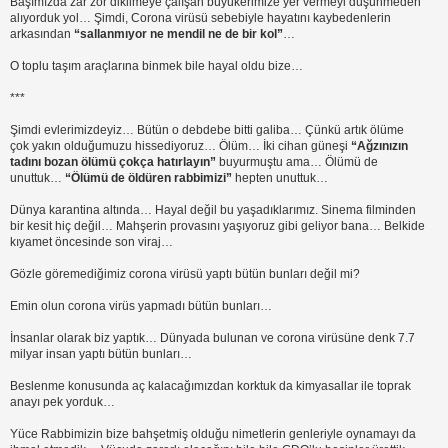
Başımızda zar zor dikilmeye çalışan büyükerimize yer vermeyi düşünmeden
alıyorduk yol… Şimdi, Corona virüsü sebebiyle hayatını kaybedenlerin
arkasından
“sallanmıyor ne mendil ne de bir kol”
…
O toplu taşım araçlarına binmek bile hayal oldu bize…
***
Şimdi evlerimizdeyiz… Bütün o debdebe bitti galiba… Çünkü artık ölüme
çok yakın olduğumuzu hissediyoruz… Ölüm… İki cihan güneşi
“Ağzınızın
tadını bozan ölümü çokça hatırlayın”
buyurmuştu ama… Ölümü de
unuttuk…
“Ölümü de öldüren rabbimizi”
hepten unuttuk…
Dünya karantina altında… Hayal değil bu yaşadıklarımız. Sinema filminden
bir kesit hiç değil… Mahşerin provasını yaşıyoruz gibi geliyor bana… Belkide
kıyamet öncesinde son viraj…
Gözle göremediğimiz corona virüsü yaptı bütün bunları değil mi?
Emin olun corona virüs yapmadı bütün bunları…
İnsanlar olarak biz yaptık… Dünyada bulunan ve corona virüsüne denk 7.7
milyar insan yaptı bütün bunları…
Beslenme konusunda aç kalacağımızdan korktuk da kimyasallar ile toprak
anayı pek yorduk…
Yüce Rabbimizin bize bahşetmiş olduğu nimetlerin genleriyle oynamayı da