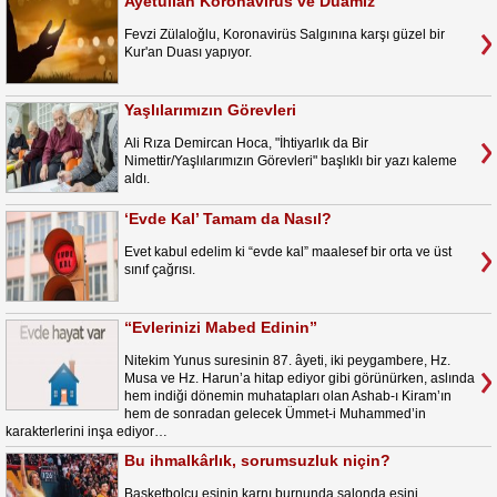
Ayetullah Koronavirüs ve Duamız
Fevzi Zülaloğlu, Koronavirüs Salgınına karşı güzel bir
Kur'an Duası yapıyor.
Yaşlılarımızın Görevleri
Ali Rıza Demircan Hoca, "İhtiyarlık da Bir
Nimettir/Yaşlılarımızın Görevleri" başlıklı bir yazı kaleme
aldı.
‘Evde Kal’ Tamam da Nasıl?
Evet kabul edelim ki “evde kal” maalesef bir orta ve üst
sınıf çağrısı.
“Evlerinizi Mabed Edinin”
Nitekim Yunus suresinin 87. âyeti, iki peygambere, Hz.
Musa ve Hz. Harun’a hitap ediyor gibi görünürken, aslında
hem indiği dönemin muhatapları olan Ashab-ı Kiram’ın
hem de sonradan gelecek Ümmet-i Muhammed’in
karakterlerini inşa ediyor…
Bu ihmalkârlık, sorumsuzluk niçin?
Basketbolcu eşinin karnı burnunda salonda eşini