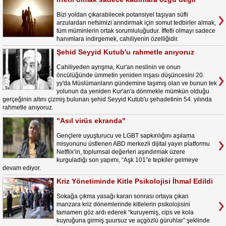
Bizi yoldan çıkarabilecek potansiyel taşıyan süfli
arzulardan nefsimizi arındırmak için somut tedbirler almak,
tüm müminlerin ortak sorumluluğudur. İffetli olmayı sadece
hanımlara indirgemek, cahiliyenin özelliğidir.
Şehid Seyyid Kutub'u rahmetle anıyoruz
Cahiliyeden ayrışma, Kur'an neslinin ve onun
öncülüğünde ümmetin yeniden inşası düşüncesini 20.
yy'da Müslümanların gündemine taşımış olan ve bunun tek
yolunun da yeniden Kur'an'a dönmekle mümkün olduğu
gerçeğinin altını çizmiş bulunan şehid Seyyid Kutub'u şehadetinin 54. yılında
rahmetle anıyoruz.
"Asıl virüs ekranda"
Gençlere uyuşturucu ve LGBT sapkınlığını aşılama
misyonunu üstlenen ABD merkezli dijital yayın platformu
Netflix’in, toplumsal değerleri aşındırmak üzere
kurguladığı son yapımı, “Aşk 101”e tepkiler gelmeye
devam ediyor.
Kriz Yönetiminde Kitle Psikolojisi İhmal Edildi
Sokağa çıkma yasağı kararı sonrası ortaya çıkan
manzara kriz dönemlerinde kitlelerin psikolojisini
tamamen göz ardı ederek “kuruyemiş, cips ve kola
kuyruğuna girmiş şuursuz ve açgözlü güruhlar” şeklinde