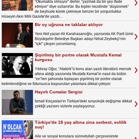
“Okumakla olmuyor” derler, “yazmak da bir şey ifade
etmiyor” diye sızlanırlar. Bu kişiler nezdinde “düşünmek”
de beyhude kürek çekmeye benzer bir yorgunluktur.
Hüseyin Akın Milli Gazete'de yazdı...
Bir oy uğruna ne taklalar atılıyor
Yeni Akit yazarı Ali Karahasanoğlu, yazısında AK Parti İzmir
Büyükşehir Belediye Başkan adayı Nihat Zeybekçi’nin
“içki” çıkışını yorumlamış.
Şişirilmiş bir portre olarak Mustafa Kemal
kurgusu
Yıldıray Oğur, “Atatürk”ü konu alan yazılı literatürü mercek
altına aldığı yazısında Mustafa Kemal’in nasıl da bütün
“en”leri şahsında toplayan şişirilmiş bir portre olarak
betimlendiğine ve fütursuzca başvurulan yalanlara dikkat çekiyor.
Hayırlı Cumalar Sergisi
İsmail Kılıçaslan'ın Türkiye'deki sosyolojik değişime dikkat
çektiği yazısını sizlerle paylaşıyoruz.
Türkiye'de 18 yaş altına zina serbest, evlilik
suç!
Aile ve sosyal konulara sünnetullah çerçevesinde