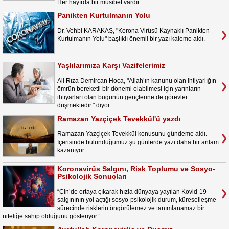
Her hayırda bir musibet vardır.
Panikten Kurtulmanın Yolu
Dr. Vehbi KARAKAŞ, "Korona Virüsü Kaynaklı Panikten
Kurtulmanın Yolu" başlıklı önemli bir yazı kaleme aldı.
Yaşlılarımıza Karşı Vazifelerimiz
Ali Rıza Demircan Hoca, "Allah’ın kanunu olan ihtiyarlığın
ömrün bereketli bir dönemi olabilmesi için yarınların
ihtiyarları olan bugünün gençlerine de görevler
düşmektedir." diyor.
Ramazan Yazçiçek Tevekkül'ü yazdı
Ramazan Yazçiçek Tevekkül konusunu gündeme aldı.
İçerisinde bulunduğumuz şu günlerde yazı daha bir anlam
kazanıyor.
Koronavirüs Salgını, Risk Toplumu ve Sosyo-
Psikolojik Sonuçları
“Çin’de ortaya çıkarak hızla dünyaya yayılan Kovid-19
salgınının yol açtığı sosyo-psikolojik durum, küreselleşme
sürecinde risklerin öngörülemez ve tanımlanamaz bir
niteliğe sahip olduğunu gösteriyor.”