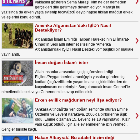
yaklaşım gösteren Sema Maraşlı kim ne der demeden
gerçekleri dile getirmeye devam ediyor. Maraşlı bu
yazısında da erken yaşta evlenip tecavüzcü deyip hapse tıkılan mağdur erkek
ve eşlerini konu edindi.
Amerika Afganistan’daki IŞİD’i Nasıl
Destekliyor?
Afganistan İslam Emirliği Taliban Hareketi’nin El İmarat-
Cihad’ın Sesi adlı internet sitesinde ‘Amerika
Afganistan’daki IŞİD’i Nasıl Destekliyor’ başlıklı bir makale
yayınlandı.
İnsan doğası İslam'ı ister
Allah insanlar arasından şeçip görevlendirdiği
Elçileri/Peygamberleri aracılığıyla yasalar göndermiş,
kodladığı güzelliklerin yaşanılmasını, çirkinliklerden de
kaçınılmasını emretmiştir. Sorgulanacak insan Cennet’le
nimetlendirilecek veya Cehennem ile azap edilecektir.
Erken evlilik mağdurları neyi ifşa ediyor?
"Ankara Altındağ'da Yenidoğan semtinde oturan Emine
Özdemir ve Levent Karakaya, 2006'da birbirlerine âşık
oldu. Emine o zaman 15, Levent ise 18 yaşındaydı. Kızın
yaşı küçük olduğu için aile evlenmelerine izin vermedi.
Gençler birlikte kaçtı.
Hakan Albayrak: Bu adalet bizim değil