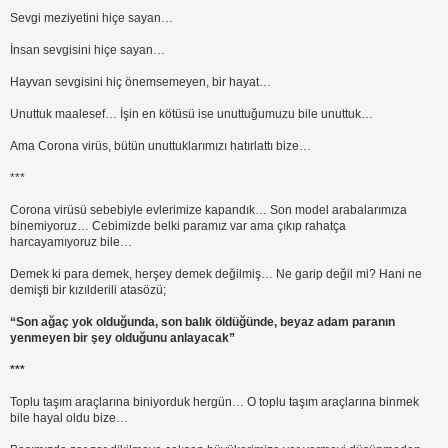
Sevgi meziyetini hiçe sayan…
İnsan sevgisini hiçe sayan…
Hayvan sevgisini hiç önemsemeyen, bir hayat…
Unuttuk maalesef… İşin en kötüsü ise unuttuğumuzu bile unuttuk…
Ama Corona virüs, bütün unuttuklarımızı hatırlattı bize…
***
Corona virüsü sebebiyle evlerimize kapandık… Son model arabalarımıza
binemiyoruz… Cebimizde belki paramız var ama çıkıp rahatça
harcayamıyoruz bile…
Demek ki para demek, herşey demek değilmiş… Ne garip değil mi? Hani ne
demişti bir kızılderili atasözü;
“Son ağaç yok olduğunda, son balık öldüğünde, beyaz adam paranın
yenmeyen bir şey olduğunu anlayacak”
***
Toplu taşım araçlarına biniyorduk hergün… O toplu taşım araçlarına binmek
bile hayal oldu bize…