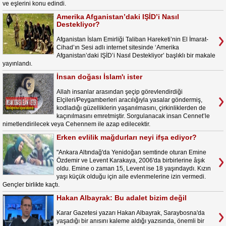
ve eşlerini konu edindi.
Amerika Afganistan’daki IŞİD’i Nasıl
Destekliyor?
Afganistan İslam Emirliği Taliban Hareketi’nin El İmarat-
Cihad’ın Sesi adlı internet sitesinde ‘Amerika
Afganistan’daki IŞİD’i Nasıl Destekliyor’ başlıklı bir makale
yayınlandı.
İnsan doğası İslam'ı ister
Allah insanlar arasından şeçip görevlendirdiği
Elçileri/Peygamberleri aracılığıyla yasalar göndermiş,
kodladığı güzelliklerin yaşanılmasını, çirkinliklerden de
kaçınılmasını emretmiştir. Sorgulanacak insan Cennet’le
nimetlendirilecek veya Cehennem ile azap edilecektir.
Erken evlilik mağdurları neyi ifşa ediyor?
"Ankara Altındağ'da Yenidoğan semtinde oturan Emine
Özdemir ve Levent Karakaya, 2006'da birbirlerine âşık
oldu. Emine o zaman 15, Levent ise 18 yaşındaydı. Kızın
yaşı küçük olduğu için aile evlenmelerine izin vermedi.
Gençler birlikte kaçtı.
Hakan Albayrak: Bu adalet bizim değil
Karar Gazetesi yazarı Hakan Albayrak, Saraybosna'da
yaşadığı bir anısını kaleme aldığı yazısında, önemli bir