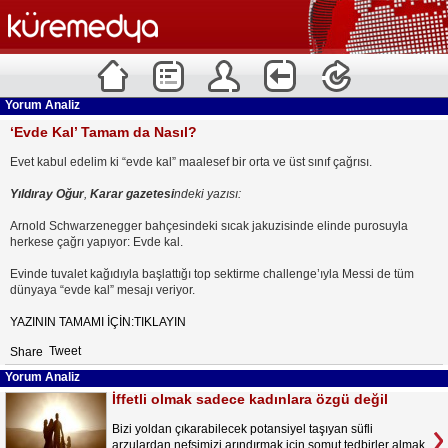
Yorum Analiz
‘Evde Kal’ Tamam da Nasıl?
Evet kabul edelim ki “evde kal” maalesef bir orta ve üst sınıf çağrısı.
Yıldıray Oğur
,
Karar gazetesi
ndeki yazısı:
Arnold Schwarzenegger bahçesindeki sıcak jakuzisinde elinde purosuyla
herkese çağrı yapıyor: Evde kal.
Evinde tuvalet kağıdıyla başlattığı top sektirme challenge’ıyla Messi de tüm
dünyaya “evde kal” mesajı veriyor.
YAZININ TAMAMI İÇİN:TIKLAYIN
Tweet
Share
Yorum Analiz
İffetli olmak sadece kadınlara özgü değil
Bizi yoldan çıkarabilecek potansiyel taşıyan süfli
arzulardan nefsimizi arındırmak için somut tedbirler almak,