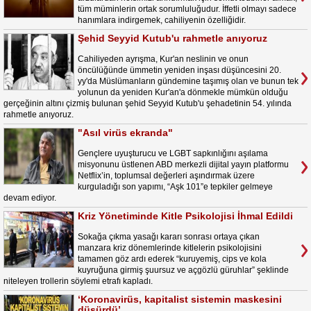
tüm müminlerin ortak sorumluluğudur. İffetli olmayı sadece
hanımlara indirgemek, cahiliyenin özelliğidir.
Şehid Seyyid Kutub'u rahmetle anıyoruz
Cahiliyeden ayrışma, Kur'an neslinin ve onun
öncülüğünde ümmetin yeniden inşası düşüncesini 20.
yy'da Müslümanların gündemine taşımış olan ve bunun tek
yolunun da yeniden Kur'an'a dönmekle mümkün olduğu
gerçeğinin altını çizmiş bulunan şehid Seyyid Kutub'u şehadetinin 54. yılında
rahmetle anıyoruz.
"Asıl virüs ekranda"
Gençlere uyuşturucu ve LGBT sapkınlığını aşılama
misyonunu üstlenen ABD merkezli dijital yayın platformu
Netflix’in, toplumsal değerleri aşındırmak üzere
kurguladığı son yapımı, “Aşk 101”e tepkiler gelmeye
devam ediyor.
Kriz Yönetiminde Kitle Psikolojisi İhmal Edildi
Sokağa çıkma yasağı kararı sonrası ortaya çıkan
manzara kriz dönemlerinde kitlelerin psikolojisini
tamamen göz ardı ederek “kuruyemiş, cips ve kola
kuyruğuna girmiş şuursuz ve açgözlü güruhlar” şeklinde
niteleyen trollerin söylemi etrafı kapladı.
‘Koronavirüs, kapitalist sistemin maskesini
düşürdü’