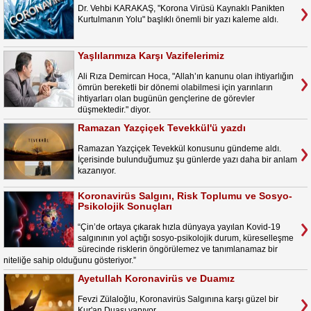
Dr. Vehbi KARAKAŞ, "Korona Virüsü Kaynaklı Panikten
Kurtulmanın Yolu" başlıklı önemli bir yazı kaleme aldı.
Yaşlılarımıza Karşı Vazifelerimiz
Ali Rıza Demircan Hoca, "Allah’ın kanunu olan ihtiyarlığın
ömrün bereketli bir dönemi olabilmesi için yarınların
ihtiyarları olan bugünün gençlerine de görevler
düşmektedir." diyor.
Ramazan Yazçiçek Tevekkül'ü yazdı
Ramazan Yazçiçek Tevekkül konusunu gündeme aldı.
İçerisinde bulunduğumuz şu günlerde yazı daha bir anlam
kazanıyor.
Koronavirüs Salgını, Risk Toplumu ve Sosyo-
Psikolojik Sonuçları
“Çin’de ortaya çıkarak hızla dünyaya yayılan Kovid-19
salgınının yol açtığı sosyo-psikolojik durum, küreselleşme
sürecinde risklerin öngörülemez ve tanımlanamaz bir
niteliğe sahip olduğunu gösteriyor.”
Ayetullah Koronavirüs ve Duamız
Fevzi Zülaloğlu, Koronavirüs Salgınına karşı güzel bir
Kur'an Duası yapıyor.