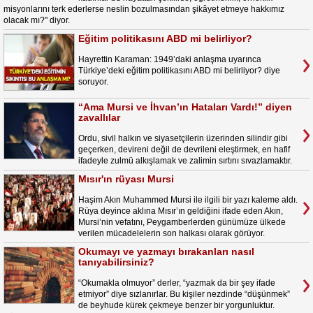
misyonlarını terk ederlerse neslin bozulmasından şikâyet etmeye hakkımız
olacak mı?" diyor.
Eğitim politikasını ABD mi belirliyor?
Hayrettin Karaman: 1949’daki anlaşma uyarınca
Türkiye’deki eğitim politikasını ABD mi belirliyor? diye
soruyor.
“Ama Mursi ve İhvan’ın Hataları Vardı!” diyen
zavallılar
Ordu, sivil halkın ve siyasetçilerin üzerinden silindir gibi
geçerken, devireni değil de devrileni eleştirmek, en hafif
ifadeyle zulmü alkışlamak ve zalimin sırtını sıvazlamaktır.
Mısır'ın rüyası Mursi
Haşim Akın Muhammed Mursi ile ilgili bir yazı kaleme aldı.
Rüya deyince aklına Mısır’ın geldiğini ifade eden Akın,
Mursi’nin vefatını, Peygamberlerden günümüze ülkede
verilen mücadelelerin son halkası olarak görüyor.
Okumayı ve yazmayı bırakanları nasıl
tanıyabilirsiniz?
“Okumakla olmuyor” derler, “yazmak da bir şey ifade
etmiyor” diye sızlanırlar. Bu kişiler nezdinde “düşünmek”
de beyhude kürek çekmeye benzer bir yorgunluktur.