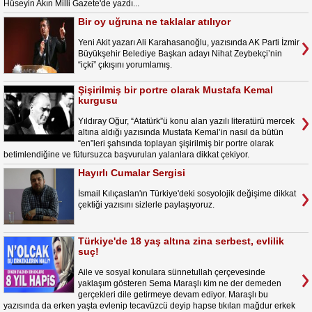
Hüseyin Akın Milli Gazete'de yazdı...
Bir oy uğruna ne taklalar atılıyor
Yeni Akit yazarı Ali Karahasanoğlu, yazısında AK Parti İzmir
Büyükşehir Belediye Başkan adayı Nihat Zeybekçi’nin
“içki” çıkışını yorumlamış.
Şişirilmiş bir portre olarak Mustafa Kemal
kurgusu
Yıldıray Oğur, “Atatürk”ü konu alan yazılı literatürü mercek
altına aldığı yazısında Mustafa Kemal’in nasıl da bütün
“en”leri şahsında toplayan şişirilmiş bir portre olarak
betimlendiğine ve fütursuzca başvurulan yalanlara dikkat çekiyor.
Hayırlı Cumalar Sergisi
İsmail Kılıçaslan'ın Türkiye'deki sosyolojik değişime dikkat
çektiği yazısını sizlerle paylaşıyoruz.
Türkiye'de 18 yaş altına zina serbest, evlilik
suç!
Aile ve sosyal konulara sünnetullah çerçevesinde
yaklaşım gösteren Sema Maraşlı kim ne der demeden
gerçekleri dile getirmeye devam ediyor. Maraşlı bu
yazısında da erken yaşta evlenip tecavüzcü deyip hapse tıkılan mağdur erkek