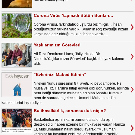
Corona Virüs Yapmadı Bütün Bunları…
Corona virüsü, farkındalık oluşturdu bizim için… İnsan
olduğumuzun farkına vardık…Allah’ın (cc) koyduğu nizam
karşısında aciz olduğumuzun farkına vardık…
Yaşlılarımızın Görevleri
Ali Rıza Demircan Hoca, "İhtiyarlık da Bir
Nimettir/Yaşlılarımızın Görevleri" başlıklı bir yazı kaleme
aldı.
“Evlerinizi Mabed Edinin”
Nitekim Yunus suresinin 87. âyeti, iki peygambere, Hz.
Musa ve Hz. Harun’a hitap ediyor gibi görünürken, aslında
hem indiği dönemin muhatapları olan Ashab-ı Kiram’ın
hem de sonradan gelecek Ümmet-i Muhammed’in
karakterlerini inşa ediyor…
Bu ihmalkârlık, sorumsuzluk niçin?
Basketbolcu eşinin karnı burnunda salonda eşini
desteklediği haberi üzerine bir mukayese yapan Hamza
Er, Müslümanların halini sorgulayarak, "Müslüman
kadınlar bu hayattan çekilirse, öğretmenlik, örneklik