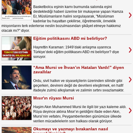
Basketbolcu eşinin karnı burnunda salonda eşini
desteklediği haberi üzerine bir mukayese yapan Hamza
Er, Müslümanların halini sorgulayarak, "Müslüman
kadınlar bu hayattan çekilirse, öğretmenlik, örneklik
misyonlarını terk ederlerse neslin bozulmasından şikâyet etmeye hakkımız
olacak mı?" diyor.
Eğitim politikasını ABD mi belirliyor?
Hayrettin Karaman: 1949’daki anlaşma uyarınca
Türkiye’deki eğitim politikasını ABD mi belirliyor? diye
soruyor.
“Ama Mursi ve İhvan’ın Hataları Vardı!” diyen
zavallılar
Ordu, sivil halkın ve siyasetçilerin üzerinden silindir gibi
geçerken, devireni değil de devrileni eleştirmek, en hafif
ifadeyle zulmü alkışlamak ve zalimin sırtını sıvazlamaktır.
Mısır'ın rüyası Mursi
Haşim Akın Muhammed Mursi ile ilgili bir yazı kaleme aldı.
Rüya deyince aklına Mısır’ın geldiğini ifade eden Akın,
Mursi’nin vefatını, Peygamberlerden günümüze ülkede
verilen mücadelelerin son halkası olarak görüyor.
Okumayı ve yazmayı bırakanları nasıl