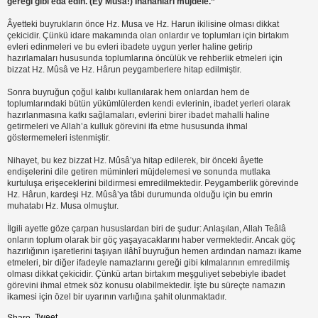
gereği gibi edâ edin. (Ey Mûsâ!) İnananları müjdele.”
Âyetteki buyrukların önce Hz. Musa ve Hz. Harun ikilisine olması dikkat
çekicidir. Çünkü idare makamında olan onlardır ve toplumları için birtakım
evleri edinmeleri ve bu evleri ibadete uygun yerler haline getirip
hazırlamaları hususunda toplumlarına öncülük ve rehberlik etmeleri için
bizzat Hz. Mûsâ ve Hz. Hârun peygamberlere hitap edilmiştir.
Sonra buyruğun çoğul kalıbı kullanılarak hem onlardan hem de
toplumlarındaki bütün yükümlülerden kendi evlerinin, ibadet yerleri olarak
hazırlanmasına katkı sağlamaları, evlerini birer ibadet mahalli haline
getirmeleri ve Allah’a kulluk görevini ifa etme hususunda ihmal
göstermemeleri istenmiştir.
Nihayet, bu kez bizzat Hz. Mûsâ’ya hitap edilerek, bir önceki âyette
endişelerini dile getiren müminleri müjdelemesi ve sonunda mutlaka
kurtuluşa erişeceklerini bildirmesi emredilmektedir. Peygamberlik görevinde
Hz. Hârun, kardeşi Hz. Mûsâ’ya tâbi durumunda olduğu için bu emrin
muhatabı Hz. Musa olmuştur.
İlgili ayette göze çarpan hususlardan biri de şudur: Anlaşılan, Allah Teâlâ
onların toplum olarak bir göç yaşayacaklarını haber vermektedir. Ancak göç
hazırlığının işaretlerini taşıyan ilâhî buyruğun hemen ardından namazı ikame
etmeleri, bir diğer ifadeyle namazlarını gereği gibi kılmalarının emredilmiş
olması dikkat çekicidir. Çünkü artan birtakım meşguliyet sebebiyle ibadet
görevini ihmal etmek söz konusu olabilmektedir. İşte bu süreçte namazın
ikamesi için özel bir uyarının varlığına şahit olunmaktadır.
Tweet