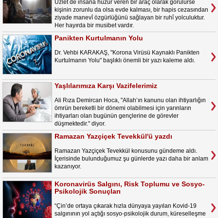
Uzlet de insana huzur veren bir araç olarak görülürse
kişinin zorunlu da olsa evde kalması, bir hapis cezasından
ziyade manevî özgürlüğünü sağlayan bir ruhî yolculuktur.
Her hayırda bir musibet vardır.
Panikten Kurtulmanın Yolu
Dr. Vehbi KARAKAŞ, "Korona Virüsü Kaynaklı Panikten
Kurtulmanın Yolu" başlıklı önemli bir yazı kaleme aldı.
Yaşlılarımıza Karşı Vazifelerimiz
Ali Rıza Demircan Hoca, "Allah’ın kanunu olan ihtiyarlığın
ömrün bereketli bir dönemi olabilmesi için yarınların
ihtiyarları olan bugünün gençlerine de görevler
düşmektedir." diyor.
Ramazan Yazçiçek Tevekkül'ü yazdı
Ramazan Yazçiçek Tevekkül konusunu gündeme aldı.
İçerisinde bulunduğumuz şu günlerde yazı daha bir anlam
kazanıyor.
Koronavirüs Salgını, Risk Toplumu ve Sosyo-
Psikolojik Sonuçları
“Çin’de ortaya çıkarak hızla dünyaya yayılan Kovid-19
salgınının yol açtığı sosyo-psikolojik durum, küreselleşme