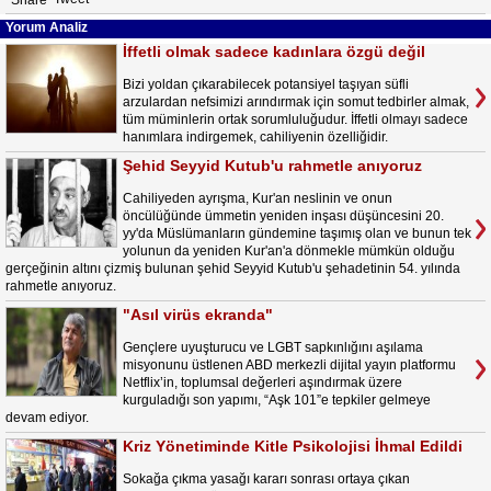
Share
Yorum Analiz
İffetli olmak sadece kadınlara özgü değil
Bizi yoldan çıkarabilecek potansiyel taşıyan süfli
arzulardan nefsimizi arındırmak için somut tedbirler almak,
tüm müminlerin ortak sorumluluğudur. İffetli olmayı sadece
hanımlara indirgemek, cahiliyenin özelliğidir.
Şehid Seyyid Kutub'u rahmetle anıyoruz
Cahiliyeden ayrışma, Kur'an neslinin ve onun
öncülüğünde ümmetin yeniden inşası düşüncesini 20.
yy'da Müslümanların gündemine taşımış olan ve bunun tek
yolunun da yeniden Kur'an'a dönmekle mümkün olduğu
gerçeğinin altını çizmiş bulunan şehid Seyyid Kutub'u şehadetinin 54. yılında
rahmetle anıyoruz.
"Asıl virüs ekranda"
Gençlere uyuşturucu ve LGBT sapkınlığını aşılama
misyonunu üstlenen ABD merkezli dijital yayın platformu
Netflix’in, toplumsal değerleri aşındırmak üzere
kurguladığı son yapımı, “Aşk 101”e tepkiler gelmeye
devam ediyor.
Kriz Yönetiminde Kitle Psikolojisi İhmal Edildi
Sokağa çıkma yasağı kararı sonrası ortaya çıkan