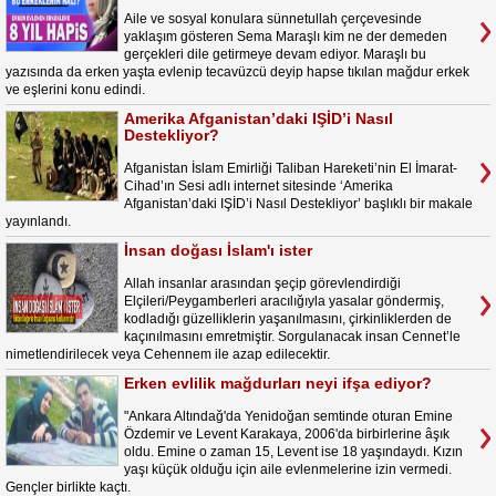
Aile ve sosyal konulara sünnetullah çerçevesinde
yaklaşım gösteren Sema Maraşlı kim ne der demeden
gerçekleri dile getirmeye devam ediyor. Maraşlı bu
yazısında da erken yaşta evlenip tecavüzcü deyip hapse tıkılan mağdur erkek
ve eşlerini konu edindi.
Amerika Afganistan’daki IŞİD’i Nasıl
Destekliyor?
Afganistan İslam Emirliği Taliban Hareketi’nin El İmarat-
Cihad’ın Sesi adlı internet sitesinde ‘Amerika
Afganistan’daki IŞİD’i Nasıl Destekliyor’ başlıklı bir makale
yayınlandı.
İnsan doğası İslam'ı ister
Allah insanlar arasından şeçip görevlendirdiği
Elçileri/Peygamberleri aracılığıyla yasalar göndermiş,
kodladığı güzelliklerin yaşanılmasını, çirkinliklerden de
kaçınılmasını emretmiştir. Sorgulanacak insan Cennet’le
nimetlendirilecek veya Cehennem ile azap edilecektir.
Erken evlilik mağdurları neyi ifşa ediyor?
"Ankara Altındağ'da Yenidoğan semtinde oturan Emine
Özdemir ve Levent Karakaya, 2006'da birbirlerine âşık
oldu. Emine o zaman 15, Levent ise 18 yaşındaydı. Kızın
yaşı küçük olduğu için aile evlenmelerine izin vermedi.
Gençler birlikte kaçtı.