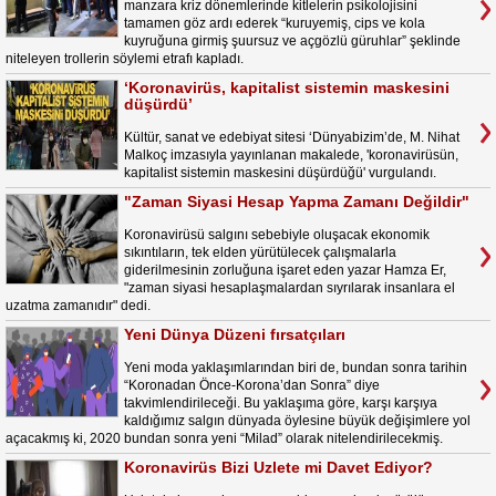
manzara kriz dönemlerinde kitlelerin psikolojisini
tamamen göz ardı ederek “kuruyemiş, cips ve kola
kuyruğuna girmiş şuursuz ve açgözlü güruhlar” şeklinde
niteleyen trollerin söylemi etrafı kapladı.
‘Koronavirüs, kapitalist sistemin maskesini
düşürdü’
Kültür, sanat ve edebiyat sitesi ‘Dünyabizim’de, M. Nihat
Malkoç imzasıyla yayınlanan makalede, 'koronavirüsün,
kapitalist sistemin maskesini düşürdüğü' vurgulandı.
"Zaman Siyasi Hesap Yapma Zamanı Değildir"
Koronavirüsü salgını sebebiyle oluşacak ekonomik
sıkıntıların, tek elden yürütülecek çalışmalarla
giderilmesinin zorluğuna işaret eden yazar Hamza Er,
"zaman siyasi hesaplaşmalardan sıyrılarak insanlara el
uzatma zamanıdır" dedi.
Yeni Dünya Düzeni fırsatçıları
Yeni moda yaklaşımlarından biri de, bundan sonra tarihin
“Koronadan Önce-Korona’dan Sonra” diye
takvimlendirileceği. Bu yaklaşıma göre, karşı karşıya
kaldığımız salgın dünyada öylesine büyük değişimlere yol
açacakmış ki, 2020 bundan sonra yeni “Milad” olarak nitelendirilecekmiş.
Koronavirüs Bizi Uzlete mi Davet Ediyor?