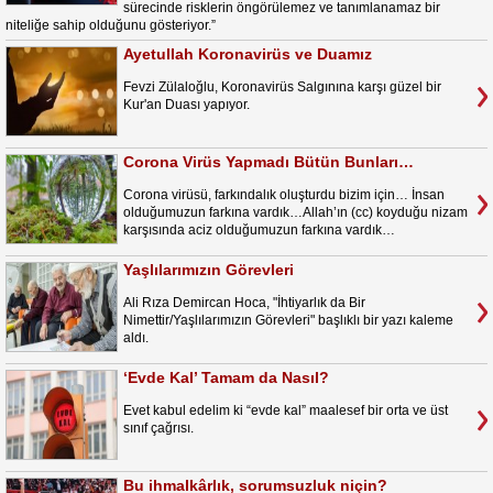
sürecinde risklerin öngörülemez ve tanımlanamaz bir
niteliğe sahip olduğunu gösteriyor.”
Ayetullah Koronavirüs ve Duamız
Fevzi Zülaloğlu, Koronavirüs Salgınına karşı güzel bir
Kur'an Duası yapıyor.
Corona Virüs Yapmadı Bütün Bunları…
Corona virüsü, farkındalık oluşturdu bizim için… İnsan
olduğumuzun farkına vardık…Allah’ın (cc) koyduğu nizam
karşısında aciz olduğumuzun farkına vardık…
Yaşlılarımızın Görevleri
Ali Rıza Demircan Hoca, "İhtiyarlık da Bir
Nimettir/Yaşlılarımızın Görevleri" başlıklı bir yazı kaleme
aldı.
‘Evde Kal’ Tamam da Nasıl?
Evet kabul edelim ki “evde kal” maalesef bir orta ve üst
sınıf çağrısı.
Bu ihmalkârlık, sorumsuzluk niçin?