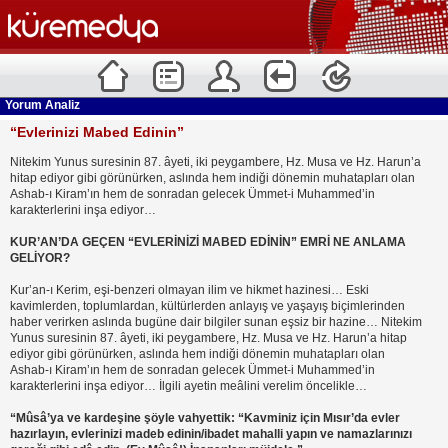
Yorum Analiz
“Evlerinizi Mabed Edinin”
Nitekim Yunus suresinin 87. âyeti, iki peygambere, Hz. Musa ve Hz. Harun’a
hitap ediyor gibi görünürken, aslında hem indiği dönemin muhatapları olan
Ashab-ı Kiram’ın hem de sonradan gelecek Ümmet-i Muhammed’in
karakterlerini inşa ediyor…
KUR’AN’DA GEÇEN “EVLERİNİZİ MABED EDİNİN” EMRİ NE ANLAMA
GELİYOR?
Kur’an-ı Kerim, eşi-benzeri olmayan ilim ve hikmet hazinesi… Eski
kavimlerden, toplumlardan, kültürlerden anlayış ve yaşayış biçimlerinden
haber verirken aslında bugüne dair bilgiler sunan eşsiz bir hazine… Nitekim
Yunus suresinin 87. âyeti, iki peygambere, Hz. Musa ve Hz. Harun’a hitap
ediyor gibi görünürken, aslında hem indiği dönemin muhatapları olan
Ashab-ı Kiram’ın hem de sonradan gelecek Ümmet-i Muhammed’in
karakterlerini inşa ediyor… İlgili ayetin meâlini verelim öncelikle…
“Mûsâ’ya ve kardeşine şöyle vahyettik: “Kavminiz için Mısır’da evler
hazırlayın, evlerinizi madeb edinin/ibadet mahalli yapın ve namazlarınızı