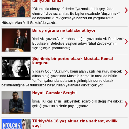
tanıyabilirsiniz?
“Okumakla olmuyor” derler, “yazmak da bir şey ifade
etmiyor” diye sızlanırlar. Bu kişiler nezdinde “düşünmek”
de beyhude kürek çekmeye benzer bir yorgunluktur.
Hüseyin Akın Milli Gazete'de yazdı...
Bir oy uğruna ne taklalar atılıyor
Yeni Akit yazarı Ali Karahasanoğlu, yazısında AK Parti İzmir
Büyükşehir Belediye Başkan adayı Nihat Zeybekçi’nin
“içki” çıkışını yorumlamış.
Şişirilmiş bir portre olarak Mustafa Kemal
kurgusu
Yıldıray Oğur, “Atatürk”ü konu alan yazılı literatürü mercek
altına aldığı yazısında Mustafa Kemal’in nasıl da bütün
“en”leri şahsında toplayan şişirilmiş bir portre olarak
betimlendiğine ve fütursuzca başvurulan yalanlara dikkat çekiyor.
Hayırlı Cumalar Sergisi
İsmail Kılıçaslan'ın Türkiye'deki sosyolojik değişime dikkat
çektiği yazısını sizlerle paylaşıyoruz.
Türkiye'de 18 yaş altına zina serbest, evlilik
suç!