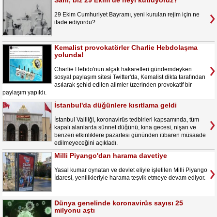
Sahi, biz 29 Ekim’de neyi kutluyoruz?
29 Ekim Cumhuriyet Bayramı, yeni kurulan rejim için ne
ifade ediyordu?
Kemalist provokatörler Charlie Hebdolaşma
yolunda!
Charlie Hebdo'nun alçak hakaretleri gündemdeyken
sosyal paylaşım sitesi Twitter'da, Kemalist dikta tarafından
asılarak şehid edilen alimler üzerinden provokatif bir
paylaşım yapıldı.
İstanbul'da düğünlere kısıtlama geldi
İstanbul Valiliği, koronavirüs tedbirleri kapsamında, tüm
kapalı alanlarda sünnet düğünü, kına gecesi, nişan ve
benzeri etkinliklere pazartesi gününden itibaren müsaade
edilmeyeceğini açıkladı.
Milli Piyango'dan harama davetiye
Yasal kumar oynatan ve devlet eliyle işletilen Milli Piyango
İdaresi, yenilikleriyle harama teşvik etmeye devam ediyor.
Dünya genelinde koronavirüs sayısı 25
milyonu aştı