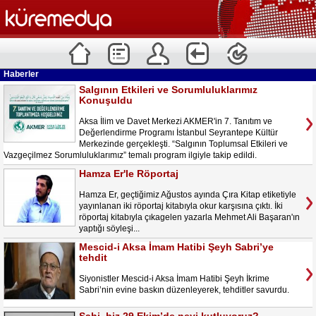
Haberler
Salgının Etkileri ve Sorumluluklarımız
Konuşuldu
Aksa İlim ve Davet Merkezi AKMER'in 7. Tanıtım ve
Değerlendirme Programı İstanbul Seyrantepe Kültür
Merkezinde gerçekleşti. “Salgının Toplumsal Etkileri ve
Vazgeçilmez Sorumluluklarımız” temalı program ilgiyle takip edildi.
Hamza Er'le Röportaj
Hamza Er, geçtiğimiz Ağustos ayında Çıra Kitap etiketiyle
yayınlanan iki röportaj kitabıyla okur karşısına çıktı. İki
röportaj kitabıyla çıkagelen yazarla Mehmet Ali Başaran'ın
yaptığı söyleşi...
Mescid-i Aksa İmam Hatibi Şeyh Sabri’ye
tehdit
Siyonistler Mescid-i Aksa İmam Hatibi Şeyh İkrime
Sabri’nin evine baskın düzenleyerek, tehditler savurdu.