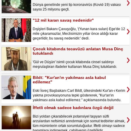
Dünya genelinde yeni tip koronavirüs (Kovid-19) vakası
sayısı 25 milyonu geçti.
"12 mil kararı savaş nedenidir"
Dışişleri Bakanı Çavuşoğlu, '(Yunan kara suları) Ege'de 12
mile çıkaramazlar, Meclisimizin yıllar önce aldığı karar
geçerlidir, bu savaş nedenidir.' dedi.
Çocuk kitabında tecavüzü anlatan Musa Dinç
tutuklandı
'Gül ve Düşün' isimli çocuk kitabında cinsel saldırıyı
meşrulaştıran ifadeler kullanan Musa Dinç tutuklandı.
Bildt: "Kur'an'ın yakılması asla kabul
edilemez"
Eski İsveç Başbakanı Carl Bildt, ülkesindeki Kur'an-ı Kerim
yakma provokasyonuna tepki göstererek, "Kur'an'ın
yakılması asla kabul edilemez." açıklamasında bulundu.
İffetli olmak sadece kadınlara özgü değil
Bizi yoldan çıkarabilecek potansiyel taşıyan süfli
arzulardan nefsimizi arındırmak için somut tedbirler almak,
tüm müminlerin ortak sorumluluğudur. İffetli olmayı sadece
hanımlara indirgemek, cahiliyenin özelliğidir.