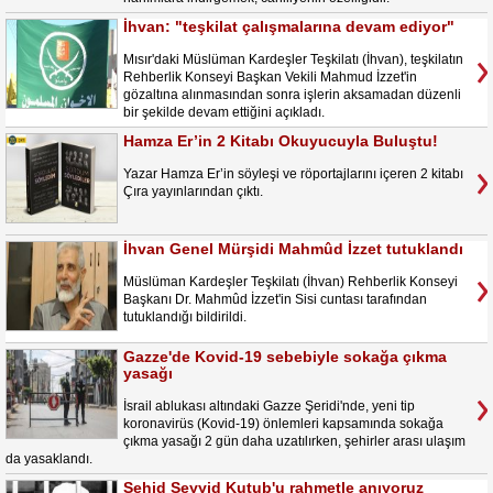
İhvan: "teşkilat çalışmalarına devam ediyor"
Mısır'daki Müslüman Kardeşler Teşkilatı (İhvan), teşkilatın
Rehberlik Konseyi Başkan Vekili Mahmud İzzet'in
gözaltına alınmasından sonra işlerin aksamadan düzenli
bir şekilde devam ettiğini açıkladı.
Hamza Er’in 2 Kitabı Okuyucuyla Buluştu!
Yazar Hamza Er’in söyleşi ve röportajlarını içeren 2 kitabı
Çıra yayınlarından çıktı.
İhvan Genel Mürşidi Mahmûd İzzet tutuklandı
Müslüman Kardeşler Teşkilatı (İhvan) Rehberlik Konseyi
Başkanı Dr. Mahmûd İzzet'in Sisi cuntası tarafından
tutuklandığı bildirildi.
Gazze'de Kovid-19 sebebiyle sokağa çıkma
yasağı
İsrail ablukası altındaki Gazze Şeridi'nde, yeni tip
koronavirüs (Kovid-19) önlemleri kapsamında sokağa
çıkma yasağı 2 gün daha uzatılırken, şehirler arası ulaşım
da yasaklandı.
Şehid Seyyid Kutub'u rahmetle anıyoruz