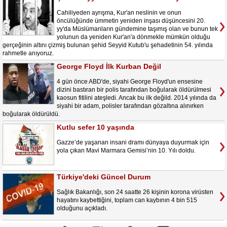
Cahiliyeden ayrışma, Kur'an neslinin ve onun
öncülüğünde ümmetin yeniden inşası düşüncesini 20.
yy'da Müslümanların gündemine taşımış olan ve bunun tek
yolunun da yeniden Kur'an'a dönmekle mümkün olduğu
gerçeğinin altını çizmiş bulunan şehid Seyyid Kutub'u şehadetinin 54. yılında
rahmetle anıyoruz.
George Floyd İlk Kurban Değil
4 gün önce ABD'de, siyahi George Floyd'un ensesine
dizini bastıran bir polis tarafından boğularak öldürülmesi
kaosun fitilini ateşledi. Ancak bu ilk değild. 2014 yılında da
siyahi bir adam, polisler tarafından gözaltına alınırken
boğularak öldürüldü.
Kutlu sefer 10 yaşında
Gazze’de yaşanan insani dramı dünyaya duyurmak için
yola çıkan Mavi Marmara Gemisi’nin 10. Yılı doldu.
Türkiye'deki Güncel Durum
Sağlık Bakanlığı, son 24 saatte 26 kişinin korona virüsten
hayatını kaybettiğini, toplam can kaybının 4 bin 515
olduğunu açıkladı.