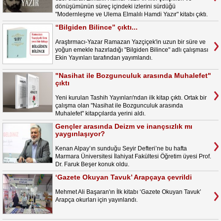
dönüşümünün süreç içindeki izlerini sürdüğü
"Modernleşme ve Ulema Elmalılı Hamdi Yazır" kitabı çıktı.
“Bilgiden Bilince” çıktı...
Araştırmacı-Yazar Ramazan Yazçiçek'in uzun bir süre ve
yoğun emekle hazırladığı "Bilgiden Bilince" adlı çalışması
Ekin Yayınları tarafından yayımlandı.
"Nasihat ile Bozgunculuk arasında Muhalefet"
çıktı
Yeni kurulan Tashih Yayınları'ndan ilk kitap çıktı. Ortak bir
çalışma olan "Nasihat ile Bozgunculuk arasında
Muhalefet" kitapçılarda yerini aldı.
Gençler arasında Deizm ve inançsızlık mı
yaygınlaşıyor?
Kenan Alpay’ın sunduğu Seyir Defteri’ne bu hafta
Marmara Üniversitesi İlahiyat Fakültesi Öğretim üyesi Prof.
Dr. Faruk Beşer konuk oldu.
‘Gazete Okuyan Tavuk’ Arapçaya çevrildi
Mehmet Ali Başaran'ın İlk kitabı ‘Gazete Okuyan Tavuk’
Arapça okurları için yayınlandı.