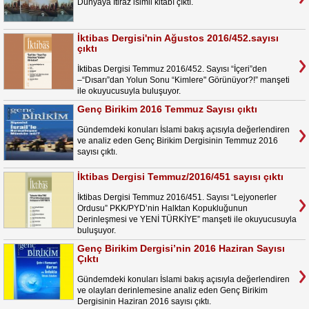
Dünyaya İtiraz isimli kitabı çıktı.
İktibas Dergisi'nin Ağustos 2016/452.sayısı
çıktı
İktibas Dergisi Temmuz 2016/452. Sayısı “İçeri”den
–“Dısarı”dan Yolun Sonu “Kimlere" Görünüyor?!” manşeti
ile okuyucusuyla buluşuyor.
Genç Birikim 2016 Temmuz Sayısı çıktı
Gündemdeki konuları İslami bakış açısıyla değerlendiren
ve analiz eden Genç Birikim Dergisinin Temmuz 2016
sayısı çıktı.
İktibas Dergisi Temmuz/2016/451 sayısı çıktı
İktibas Dergisi Temmuz 2016/451. Sayısı “Lejyonerler
Ordusu” PKK/PYD’nin Halktan Kopukluğunun
Derinleşmesi ve YENİ TÜRKİYE” manşeti ile okuyucusuyla
buluşuyor.
Genç Birikim Dergisi’nin 2016 Haziran Sayısı
Çıktı
Gündemdeki konuları İslami bakış açısıyla değerlendiren
ve olayları derinlemesine analiz eden Genç Birikim
Dergisinin Haziran 2016 sayısı çıktı.