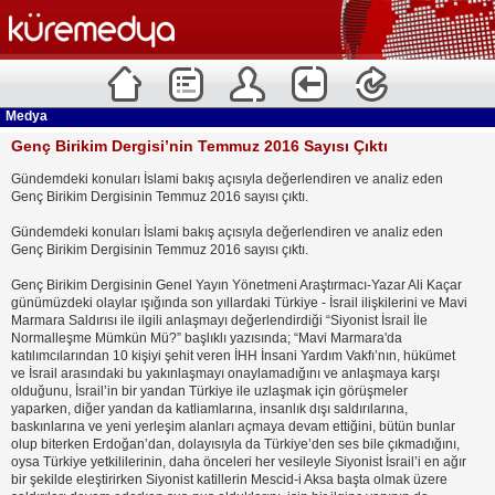
Medya
Genç Birikim Dergisi’nin Temmuz 2016 Sayısı Çıktı
Gündemdeki konuları İslami bakış açısıyla değerlendiren ve analiz eden
Genç Birikim Dergisinin Temmuz 2016 sayısı çıktı.
Gündemdeki konuları İslami bakış açısıyla değerlendiren ve analiz eden
Genç Birikim Dergisinin Temmuz 2016 sayısı çıktı.
Genç Birikim Dergisinin Genel Yayın Yönetmeni Araştırmacı-Yazar Ali Kaçar
günümüzdeki olaylar ışığında son yıllardaki Türkiye - İsrail ilişkilerini ve Mavi
Marmara Saldırısı ile ilgili anlaşmayı değerlendirdiği “Siyonist İsrail İle
Normalleşme Mümkün Mü?” başlıklı yazısında; “Mavi Marmara'da
katılımcılarından 10 kişiyi şehit veren İHH İnsani Yardım Vakfı’nın, hükümet
ve İsrail arasındaki bu yakınlaşmayı onaylamadığını ve anlaşmaya karşı
olduğunu, İsrail’in bir yandan Türkiye ile uzlaşmak için görüşmeler
yaparken, diğer yandan da katliamlarına, insanlık dışı saldırılarına,
baskınlarına ve yeni yerleşim alanları açmaya devam ettiğini, bütün bunlar
olup biterken Erdoğan’dan, dolayısıyla da Türkiye’den ses bile çıkmadığını,
oysa Türkiye yetkililerinin, daha önceleri her vesileyle Siyonist İsrail’i en ağır
bir şekilde eleştirirken Siyonist katillerin Mescid-i Aksa başta olmak üzere