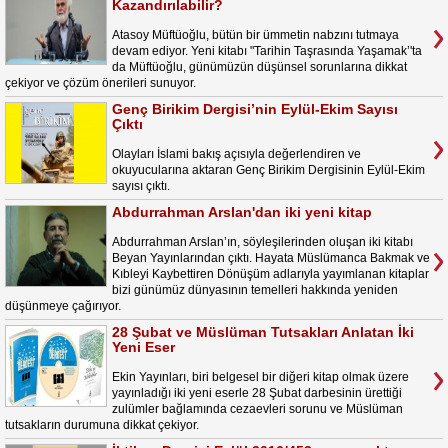
Kazandırılabilir?
Atasoy Müftüoğlu, bütün bir ümmetin nabzını tutmaya
devam ediyor. Yeni kitabı "Tarihin Taşrasında Yaşamak’'ta
da Müftüoğlu, günümüzün düşünsel sorunlarına dikkat
çekiyor ve çözüm önerileri sunuyor.
Genç Birikim Dergisi’nin Eylül-Ekim Sayısı
Çıktı
Olayları İslami bakış açısıyla değerlendiren ve
okuyucularına aktaran Genç Birikim Dergisinin Eylül-Ekim
sayısı çıktı.
Abdurrahman Arslan'dan iki yeni kitap
Abdurrahman Arslan’ın, söyleşilerinden oluşan iki kitabı
Beyan Yayınlarından çıktı. Hayata Müslümanca Bakmak ve
Kıbleyi Kaybettiren Dönüşüm adlarıyla yayımlanan kitaplar
bizi günümüz dünyasının temelleri hakkında yeniden
düşünmeye çağırıyor.
28 Şubat ve Müslüman Tutsakları Anlatan İki
Yeni Eser
Ekin Yayınları, biri belgesel bir diğeri kitap olmak üzere
yayınladığı iki yeni eserle 28 Şubat darbesinin ürettiği
zulümler bağlamında cezaevleri sorunu ve Müslüman
tutsakların durumuna dikkat çekiyor.