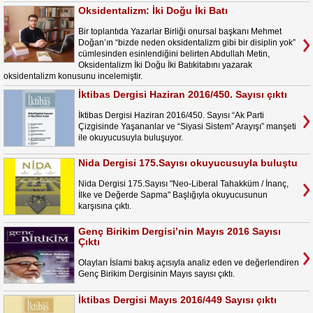
Oksidentalizm: İki Doğu İki Batı
Bir toplantıda Yazarlar Birliği onursal başkanı Mehmet
Doğan’ın “bizde neden oksidentalizm gibi bir disiplin yok”
cümlesinden esinlendiğini belirten Abdullah Metin,
Oksidentalizm İki Doğu İki Batıkitabını yazarak
oksidentalizm konusunu incelemiştir.
İktibas Dergisi Haziran 2016/450. Sayısı çıktı
İktibas Dergisi Haziran 2016/450. Sayısı “Ak Parti
Çizgisinde Yaşananlar ve “Siyasi Sistem” Arayışı” manşeti
ile okuyucusuyla buluşuyor.
Nida Dergisi 175.Sayısı okuyucusuyla buluştu
Nida Dergisi 175.Sayısı "Neo-Liberal Tahakküm / İnanç,
İlke ve Değerde Sapma" Başlığıyla okuyucusunun
karşısına çıktı.
Genç Birikim Dergisi’nin Mayıs 2016 Sayısı
Çıktı
Olayları İslami bakış açısıyla analiz eden ve değerlendiren
Genç Birikim Dergisinin Mayıs sayısı çıktı.
İktibas Dergisi Mayıs 2016/449 Sayısı çıktı