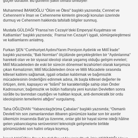
güçler durabilir. Bu günlerin yakın olması ümidiyle!”
Muhammed İMAMOĞLU “Ölüm ve Ötesi” başlıklı yazısında; Cennet ve
Cehennem’e îman ve Cehenneme kimlerin gireceği konuları üzerinde
durmuş ve Cehennem hakkında tafsilatlı bilgiler sunmuş.
Mustafa GÜLDAĞI “Fransa’nın Cezayir’deki Emperyal Kuşatması ve
Katliamları” başlıklı yazısında; Fransa’nın Cezayir’i işgali, sömürgeleştirmesi
ve katliamlarını anlatmış.
Furkan ŞEN “Cumhuriyet Aydını/Yarım Porsiyon Aydınlık ve Millî İrade”
başlıklı yazısında; “Batı Normları” ölçütünde gerçekleştirilen bir “Aydınlanma”
hareketi olan ve bir siyasal ideoloji olarak yaşamış olduğu gelişim evreleri;
Millî Mücadeleden de eski bir sürecin dönemsel tezahürleri olarak karşımıza
çıkan Kemalizmin; Millî Mücâdeleden önce ve Milli Mücadele sırasında
kitlesel katılımı sağlamak, işgali ortadan kaldırmak ve bağımsızlık
mücadelesinin önderliğini edinmek adına, ilk başta kitlesel değerler ile
örtüşen, ılımlı, kapsayıcı ve “İslâmî” bir karakteristiğe sahip olan Önder
Kadrosunun; bağımsızlık ve bütün hatlarıyla yeni kurulan Devletten sonra
sürâtle bu tavrından caydığını ve halktan kopuk, anti-demokratik bir ordu
ideolojisinin temellerini attığını” vurgulamış.
Taha OĞUZHAN “Yabancılaş(tır)ma Çabaları” başlıklı yazısında; “Osmanlı
Devleti’nin son zamanlarından itibaren günümüze kadar son bir asırdır
ülkemizin insanında Batı’ya özenme, onlar gibi bir hayat sürme isteği hâline
gelen yabancılaşma serüveninin! teknolojik gelişmelerle birlikte
gönümüzdeki son halini ortaya koymuş.