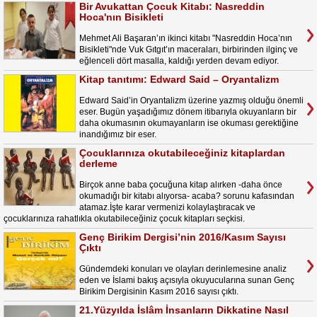
Bir Avukattan Çocuk Kitabı: Nasreddin
Hoca'nın Bisikleti
Mehmet Ali Başaran’ın ikinci kitabı "Nasreddin Hoca’nın
Bisikleti"nde Vuk Gıtgıt’ın maceraları, birbirinden ilginç ve
eğlenceli dört masalla, kaldığı yerden devam ediyor.
Kitap tanıtımı: Edward Said – Oryantalizm
Edward Said’in Oryantalizm üzerine yazmış olduğu önemli
eser. Bugün yaşadığımız dönem itibarıyla okuyanların bir
daha okumasının okumayanların ise okuması gerektiğine
inandığımız bir eser.
Çocuklarınıza okutabileceğiniz kitaplardan
derleme
Birçok anne baba çocuğuna kitap alırken -daha önce
okumadığı bir kitabı alıyorsa- acaba? sorunu kafasından
atamaz.İşte karar vermenizi kolaylaştıracak ve
çocuklarınıza rahatlıkla okutabileceğiniz çocuk kitapları seçkisi.
Genç Birikim Dergisi’nin 2016/Kasım Sayısı
Çıktı
Gündemdeki konuları ve olayları derinlemesine analiz
eden ve İslami bakış açısıyla okuyucularına sunan Genç
Birikim Dergisinin Kasım 2016 sayısı çıktı.
21.Yüzyılda İslâm İnsanların Dikkatine Nasıl