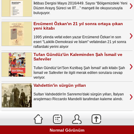
İktibas Dergisi Mayıs 2016/449. Sayısı “Bölgemizdeki Yeni
Düzen Arayış Süreci ve İİT…” manşeti ile okuyucusuyla
buluşuyor.
Ercüment Özkan'ın 21 yıl sonra ortaya çıkan
yeni kitabı
1995 yılında vefat eden yazar Ercümend Özkan’ın son
eseri "Laiklik-Demokrasi ve İslam" vefatından 21 yıl sonra
raflardaki yerini alıyor
Tufan Gündüz'ün Kaleminden Şah İsmail ve
Safeviler
Tufan Gündüz’ün'Son Kızılbaş Şah İsmail' adlı kitabı Şah
İsmail ve Safeviler ile ilgili merak edilen sorulara cevap
veriyor.
Vahdettin'in sürgün yılları
Sultan Vahdeddin'in Sanremo'daki sürgün yılları, İtalyan
araştırmacı Riccardo Mandelli tarafından kaleme alındı.
Normal Görünüm