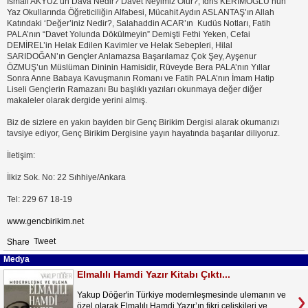
İsmail AKYÜZ’ün Dava Nedir? Davet Neyimiz Olur?, İdris KERİMOĞLU’nun
Yaz Okullarında Öğreticiliğin Alfabesi, Mücahit Aydın ASLANTAŞ’ın Allah
Katındaki ‘Değer’iniz Nedir?, Salahaddin ACAR’ın Kudüs Notları, Fatih
PALA’nın “Davet Yolunda Dökülmeyin” Demişti Fethi Yeken, Cefai
DEMİREL’in Helak Edilen Kavimler ve Helak Sebepleri, Hilal
SARIDOĞAN’ın Gençler Anlamazsa Başarılamaz Çok Şey, Ayşenur
ÖZMUŞ’un Müslüman Dininin Hamisidir, Rüveyde Bera PALA’nın Yıllar
Sonra Anne Babaya Kavuşmanın Romanı ve Fatih PALA’nın İmam Hatip
Liseli Gençlerin Ramazanı Bu başlıklı yazıları okunmaya değer diğer
makaleler olarak dergide yerini almış.
Biz de sizlere en yakın bayiden bir Genç Birikim Dergisi alarak okumanızı
tavsiye ediyor, Genç Birikim Dergisine yayın hayatında başarılar diliyoruz.
İletişim:
İlkiz Sok. No: 22 Sıhhiye/Ankara
Tel: 229 67 18-19
www.gencbirikim.net
Tweet
Share
Medya
Elmalılı Hamdi Yazır Kitabı Çıktı...
Yakup Döğer'in Türkiye modernleşmesinde ulemanın ve
özel olarak Elmalılı Hamdi Yazır’ın fikri çelişkileri ve