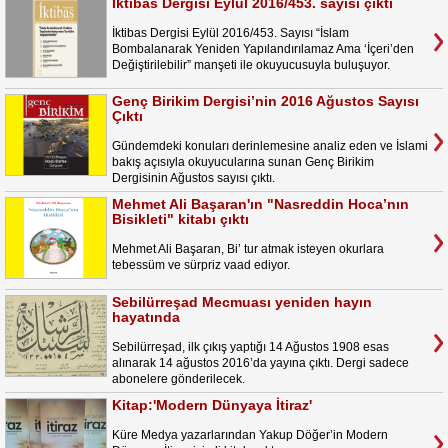
İktibas Dergisi Eylül 2016/453. sayısı çıktı
İktibas Dergisi Eylül 2016/453. Sayısı “İslam
Bombalanarak Yeniden Yapılandırılamaz Ama ‘İçeri’den
Değiştirilebilir” manşeti ile okuyucusuyla buluşuyor.
Genç Birikim Dergisi’nin 2016 Ağustos Sayısı
Çıktı
Gündemdeki konuları derinlemesine analiz eden ve İslami
bakış açısıyla okuyucularına sunan Genç Birikim
Dergisinin Ağustos sayısı çıktı.
Mehmet Ali Başaran'ın "Nasreddin Hoca’nın
Bisikleti" kitabı çıktı
Mehmet Ali Başaran, Bi’ tur atmak isteyen okurlara
tebessüm ve sürpriz vaad ediyor.
Sebilürreşad Mecmuası yeniden hayın
hayatında
Sebilürreşad, ilk çıkış yaptığı 14 Ağustos 1908 esas
alınarak 14 ağustos 2016’da yayına çıktı. Dergi sadece
abonelere gönderilecek.
Kitap:'Modern Dünyaya İtiraz'
Küre Medya yazarlarından Yakup Döğer’in Modern