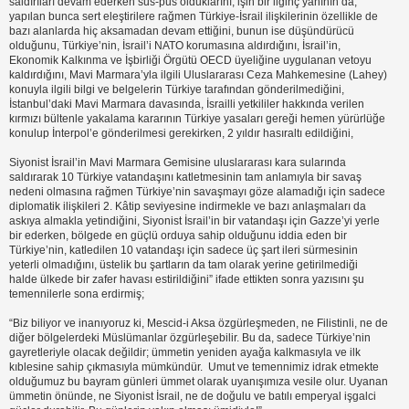
saldırıları devam ederken sus-pus olduklarını, işin bir ilginç yanının da,
yapılan bunca sert eleştirilere rağmen Türkiye-İsrail ilişkilerinin özellikle de
bazı alanlarda hiç aksamadan devam ettiğini, bunun ise düşündürücü
olduğunu, Türkiye’nin, İsrail’i NATO korumasına aldırdığını, İsrail’in,
Ekonomik Kalkınma ve İşbirliği Örgütü OECD üyeliğine uygulanan vetoyu
kaldırdığını, Mavi Marmara’yla ilgili Uluslararası Ceza Mahkemesine (Lahey)
konuyla ilgili bilgi ve belgelerin Türkiye tarafından gönderilmediğini,
İstanbul’daki Mavi Marmara davasında, İsrailli yetkililer hakkında verilen
kırmızı bültenle yakalama kararının Türkiye yasaları gereği hemen yürürlüğe
konulup İnterpol’e gönderilmesi gerekirken, 2 yıldır hasıraltı edildiğini,
Siyonist İsrail’in Mavi Marmara Gemisine uluslararası kara sularında
saldırarak 10 Türkiye vatandaşını katletmesinin tam anlamıyla bir savaş
nedeni olmasına rağmen Türkiye’nin savaşmayı göze alamadığı için sadece
diplomatik ilişkileri 2. Kâtip seviyesine indirmekle ve bazı anlaşmaları da
askıya almakla yetindiğini, Siyonist İsrail’in bir vatandaşı için Gazze’yi yerle
bir ederken, bölgede en güçlü orduya sahip olduğunu iddia eden bir
Türkiye’nin, katledilen 10 vatandaşı için sadece üç şart ileri sürmesinin
yeterli olmadığını, üstelik bu şartların da tam olarak yerine getirilmediği
halde ülkede bir zafer havası estirildiğini” ifade ettikten sonra yazısını şu
temennilerle sona erdirmiş;
“Biz biliyor ve inanıyoruz ki, Mescid-i Aksa özgürleşmeden, ne Filistinli, ne de
diğer bölgelerdeki Müslümanlar özgürleşebilir. Bu da, sadece Türkiye’nin
gayretleriyle olacak değildir; ümmetin yeniden ayağa kalkmasıyla ve ilk
kıblesine sahip çıkmasıyla mümkündür. Umut ve temennimiz idrak etmekte
olduğumuz bu bayram günleri ümmet olarak uyanışımıza vesile olur. Uyanan
ümmetin önünde, ne Siyonist İsrail, ne de doğulu ve batılı emperyal işgalci