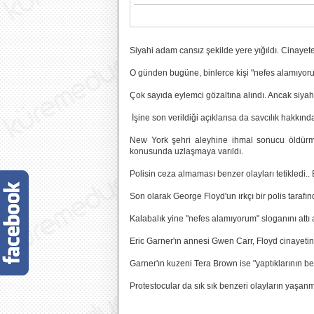
Siyahi adam cansız şekilde yere yığıldı. Cinayete
O günden bugüne, binlerce kişi "nefes alamıyorum
Çok sayıda eylemci gözaltına alındı. Ancak siyahi
İşine son verildiği açıklansa da savcılık hakkı
New York şehri aleyhine ihmal sonucu öldürme
konusunda uzlaşmaya varıldı.
Polisin ceza almaması benzer olayları tetikledi..
Son olarak George Floyd'un ırkçı bir polis taraf
Kalabalık yine "nefes alamıyorum" sloganını attı
Eric Garner'ın annesi Gwen Carr, Floyd cinayetine
Garner'ın kuzeni Tera Brown ise "yaptıklarının be
Protestocular da sık sık benzeri olayların yaşanma