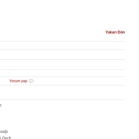
Yukarı Dön
Yorum yap
t
asağı
i Geçti