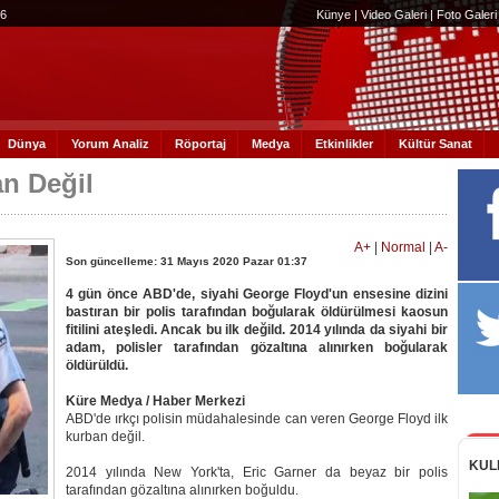
56
Künye
|
Video Galeri
|
Foto Galeri
Dünya
Yorum Analiz
Röportaj
Medya
Etkinlikler
Kültür Sanat
an Değil
A+
|
Normal
|
A-
Son güncelleme: 31 Mayıs 2020 Pazar 01:37
4 gün önce ABD'de, siyahi George Floyd'un ensesine dizini
bastıran bir polis tarafından boğularak öldürülmesi kaosun
fitilini ateşledi. Ancak bu ilk değild. 2014 yılında da siyahi bir
adam, polisler tarafından gözaltına alınırken boğularak
öldürüldü.
Küre Medya / Haber Merkezi
ABD'de ırkçı polisin müdahalesinde can veren George Floyd ilk
kurban değil.
KUL
2014 yılında New York'ta, Eric Garner da beyaz bir polis
tarafından gözaltına alınırken boğuldu.