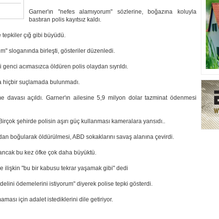
Garner'ın "nefes alamıyorum" sözlerine, boğazına koluyla
bastıran polis kayıtsız kaldı.
 tepkiler çığ gibi büyüdü.
" sloganında birleşti, gösteriler düzenledi.
 genci acımasızca öldüren polis olaydan sıyrıldı.
nda hiçbir suçlamada bulunmadı.
 davası açıldı. Garner'ın ailesine 5,9 milyon dolar tazminat ödenmesi
 Birçok şehirde polisin aşırı güç kullanması kameralara yansıdı..
ından boğularak öldürülmesi, ABD sokaklarını savaş alanına çevirdi.
 ancak bu kez öfke çok daha büyüktü.
 ilişkin "bu bir kabusu tekrar yaşamak gibi" dedi
delini ödemelerini istiyorum" diyerek polise tepki gösterdi.
ması için adalet istediklerini dile getiriyor.