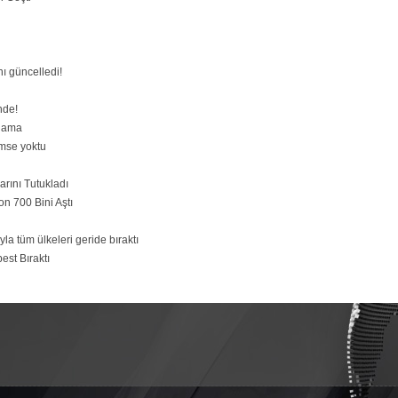
nı güncelledi!
nde!
nlama
imse yoktu
arını Tutukladı
n 700 Bini Aştı
la tüm ülkeleri geride bıraktı
est Bıraktı