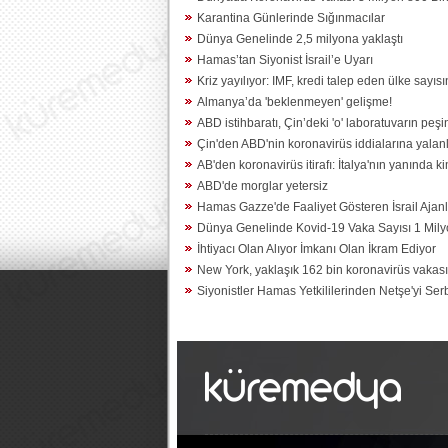
Karantina Günlerinde Sığınmacılar
Dünya Genelinde 2,5 milyona yaklaştı
Hamas’tan Siyonist İsrail’e Uyarı
Kriz yayılıyor: IMF, kredi talep eden ülke sayısı
Almanya’da 'beklenmeyen' gelişme!
ABD istihbaratı, Çin’deki 'o' laboratuvarın peşi
Çin'den ABD'nin koronavirüs iddialarına yala
AB'den koronavirüs itirafı: İtalya'nın yanında k
ABD'de morglar yetersiz
Hamas Gazze'de Faaliyet Gösteren İsrail Ajanl
Dünya Genelinde Kovid-19 Vaka Sayısı 1 Milyo
İhtiyacı Olan Alıyor İmkanı Olan İkram Ediyor
New York, yaklaşık 162 bin koronavirüs vakasıy
Siyonistler Hamas Yetkililerinden Netşe'yi Serb