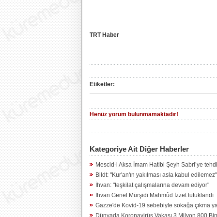
TRT Haber
Etiketler:
Henüz yorum bulunmamaktadır!
Kategoriye Ait Diğer Haberler
Mescid-i Aksa İmam Hatibi Şeyh Sabri’ye tehdi
Bildt: "Kur'an'ın yakılması asla kabul edilemez"
İhvan: "teşkilat çalışmalarına devam ediyor"
İhvan Genel Mürşidi Mahmûd İzzet tutuklandı
Gazze'de Kovid-19 sebebiyle sokağa çıkma y
Dünyada Koronavirüs Vakası 3 Milyon 800 Bin