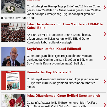
Cumhurbaşkanı Recep Tayyip Erdoğan, "17 Nisan Cuma
gecesi saat 24.00'ten 19 Nisan Pazar gecesi saat 24.00'e
kadar sokağa çıkma yasağı uygulanacağını şimdiden
duyurmak istiyorum." dedi.
İnfaz Düzenlemesinin Tüm Maddeleri TBMM'de
Kabul Edildi
AK Parti ve MHP gruplarının ortak hazırladığı infaz
düzenlemesine ilişkin kanun teklifi, TBMM Genel
Kurulunda kabul edilerek yasalaştı.
Soylu’nun İstifası Kabul Edilmedi
Cumhurbaşkanlığı İletişim Başkanlığından yapılan
açıklamada, Cumhurbaşkanı Erdoğan'ın Süleyman
Soylu'nun istifasını uygun bulmadığı belirtildi.
Kemalistler Hep Rahatsız!!!
Cumhuriyet, ekonomik anlamda zorluk yaşayan ailelerin
İHH yardım kuruluşuna yönlendirilmesinden rahatsız
olmuş!
İnfaz Düzenlemesi Genç Evlileri Umutlandırdı
Ceza İnfaz Yasası ile ilgili düzenlemeye ilişkin AK Parti
Grup Başkanvekili Cahit Özkan’ın, genç evlilik