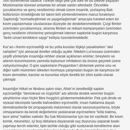
Son dönemlerde sadece Türkiye değil pek çok ülke ve bu ülkede yaşayan
Müslümanlar küresel anlamda bir ahlaki saldırı altındadır. Öncelikle
çocuklarımız ve genç nesillerimiz olmak üzere insanlık, yozlaşmış Batı
kültürünün örnekliğinde bir takım kirli yönlendirmelere maruz bırakılıyor.
Sapkınlığı “normalleştirmek ve yaygınlaştırmak” amacıyla hareket eden bir
kısım yapılanmalar uluslararası düzeyde de desteklenmektedir. Çizgi filmler
üzerinden çocuklarımıza, sinema filmleri ve reklam kampanyaları üzerinden
genç nesillerin zihinlerine yerleştirmek istenen sapkınlık bugün karşımıza
“farklı cinsel kimliklere saygı”
kılıfıyla özendirilmektedir.
Kur’an-ı Kerim eşcinselliği ve bu yolla kurulan ilişkiyi yasaklarken “akıl
sahipleri” için alınacak ibretler olduğu açıktır. Nitekim Lut kıssası üzerinden
çeşitli yönleriyle insanlığa rehber olarak açıklanan emirler; bireylerin ve
ailenin korunmasının yanında toplumun inhitatının da önüne geçmek üzere
vahyolunmuştur. O gün sapkınların Peygamber’i dinlemek yerine onu ve
diğer salih müminleri ülkeden kovmaya çalışmaları bugün de karşımıza bir
kısım dernekler, barolar ve kurumlar eliyle ibretlik bir zihin kalıbı olarak
çıkmıştır.
İnsanlığın hilkat ve fıtratına aykırı olan, Allah’ın lanetlediği sapkın
eşcinselliğe “demokrasi ve özgürlük” adı altında destek verenler bugün
aleyhlerine olan hiçbir fikre hoşgörü göstermemektedirler. Pek çok dinde ve
siyasal ideolojide lanetle bahsedilen eşcinsellik, insan haklarına dayalı
demokrasilerde bir propaganda malzemesi olarak savunuluyorlarsa, böyle
olmayanların da kendi değerlerine yaslanarak eşcinsellere “kötü bakma,
tavır alma” hakları saklıdır. Bu hak Müslümanlar için ise bir vazifedir. Bir kısım
komik, mesnetsiz, içi boş iddialara dayanarak suç duyurusu yaparak baskı
yapmayı tercih edenler, tıpkı tarihte olduğu gibi susturarak kendilerine alan