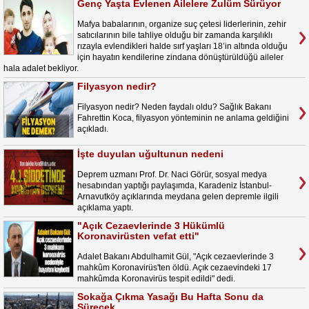
Genç Yaşta Evlenen Ailelere Zulüm Sürüyor
Mafya babalarının, organize suç çetesi liderlerinin, zehir
satıcılarının bile tahliye olduğu bir zamanda karşılıklı
rızayla evlendikleri halde sırf yaşları 18’in altında olduğu
için hayatın kendilerine zindana dönüştürüldüğü aileler
hala adalet bekliyor.
Filyasyon nedir?
Filyasyon nedir? Neden faydalı oldu? Sağlık Bakanı
Fahrettin Koca, filyasyon yönteminin ne anlama geldiğini
açıkladı.
İşte duyulan uğultunun nedeni
Deprem uzmanı Prof. Dr. Naci Görür, sosyal medya
hesabından yaptığı paylaşımda, Karadeniz İstanbul-
Arnavutköy açıklarında meydana gelen depremle ilgili
açıklama yaptı.
"Açık Cezaevlerinde 3 Hükümlü
Koronavirüsten vefat etti"
Adalet Bakanı Abdulhamit Gül, "Açık cezaevlerinde 3
mahkûm Koronavirüs'ten öldü. Açık cezaevindeki 17
mahkûmda Koronavirüs tespit edildi" dedi.
Sokağa Çıkma Yasağı Bu Hafta Sonu da
Sürecek