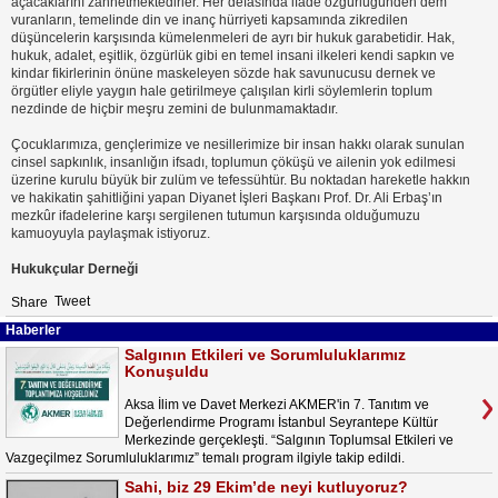
açacaklarını zannetmektedirler. Her defasında ifade özgürlüğünden dem
vuranların, temelinde din ve inanç hürriyeti kapsamında zikredilen
düşüncelerin karşısında kümelenmeleri de ayrı bir hukuk garabetidir. Hak,
hukuk, adalet, eşitlik, özgürlük gibi en temel insani ilkeleri kendi sapkın ve
kindar fikirlerinin önüne maskeleyen sözde hak savunucusu dernek ve
örgütler eliyle yaygın hale getirilmeye çalışılan kirli söylemlerin toplum
nezdinde de hiçbir meşru zemini de bulunmamaktadır.
Çocuklarımıza, gençlerimize ve nesillerimize bir insan hakkı olarak sunulan
cinsel sapkınlık, insanlığın ifsadı, toplumun çöküşü ve ailenin yok edilmesi
üzerine kurulu büyük bir zulüm ve tefessühtür. Bu noktadan hareketle hakkın
ve hakikatin şahitliğini yapan Diyanet İşleri Başkanı Prof. Dr. Ali Erbaş’ın
mezkûr ifadelerine karşı sergilenen tutumun karşısında olduğumuzu
kamuoyuyla paylaşmak istiyoruz.
Hukukçular Derneği
Tweet
Share
Haberler
Salgının Etkileri ve Sorumluluklarımız
Konuşuldu
Aksa İlim ve Davet Merkezi AKMER'in 7. Tanıtım ve
Değerlendirme Programı İstanbul Seyrantepe Kültür
Merkezinde gerçekleşti. “Salgının Toplumsal Etkileri ve
Vazgeçilmez Sorumluluklarımız” temalı program ilgiyle takip edildi.
Sahi, biz 29 Ekim’de neyi kutluyoruz?