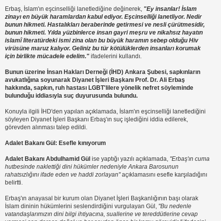
Erbaş, İslam'ın eşcinselliği lanetlediğine değinerek,
"Ey insanlar! İslam
zinayı en büyük haramlardan kabul ediyor. Eşcinselliği lanetliyor. Nedir
bunun hikmeti. Hastalıkları beraberinde getirmesi ve nesli çürütmesidir,
bunun hikmeti. Yılda yüzbinlerce insan gayri meşru ve nikahsız hayatın
islamî literatürdeki ismi zina olan bu büyük haramın sebep olduğu Hiv
virüsüne maruz kalıyor. Geliniz bu tür kötülüklerden insanları korumak
için birlikte mücadele edelim."
ifadelerini kullandı.
Bunun üzerine İnsan Hakları Derneği (İHD) Ankara Şubesi, sapkınların
avukatlığına soyunarak Diyanet İşleri Başkanı Prof. Dr. Ali Erbaş
hakkında, sapkın, ruh hastası LGBT'lilere yönelik nefret söyleminde
bulunduğu iddiasıyla suç duyurusunda bulundu.
Konuyla ilgili İHD'den yapılan açıklamada, İslam'ın eşcinselliği lanetlediğini
söyleyen Diyanet İşleri Başkanı Erbaş'ın suç işlediğini iddia edilerek,
görevden alınması talep edildi.
Adalet Bakanı Gül: Esefle kınıyorum
Adalet Bakanı Abdulhamid Gül
ise yaptığı yazılı açıklamada,
"Erbaş'ın cuma
hutbesinde naklettiği dini hükümler nedeniyle Ankara Barosunun
rahatsızlığını ifade eden ve haddi zorlayan"
açıklamasını esefle karşıladığını
belirtti.
Erbaş'ın anayasal bir kurum olan Diyanet İşleri Başkanlığının başı olarak
İslam dininin hükümlerini seslendirdiğini vurgulayan Gül,
"Bu nedenle
vatandaşlarımızın dini bilgi ihtiyacına, suallerine ve tereddütlerine cevap