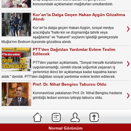
konusundaki açıklamaları mağdurları umutlandırdı.
Kur’an’la Dalga Geçen Hakan Aygün Gözaltına
Alındı
Kur’an’la dalga geçen Hakan Aygün, sosyal medya
aracılığıyla "halkı kin ve düşmanlığa tahrik veya
aşağılama" ve "hakaret" suçlarını işlediği gerekçesiyle
Muğla'nın Bodrum ilçesinde gözaltına alındı.
PTT'den Dağıtılan Yardımlar Evlere Teslim
Edilecek
PTT'den yapılan açıklamada, "Sosyal mesafe kurallarının
uygulanamadığı, sürekli olarak yoğunluk yaşanan iş
yerlerimizi ikinci bir açıklamaya kadar kapatma kararı
aldık." denildi. PTT'den dağıtılan sosyal yardımlar evlere teslim edilecek.
Prof. Dr. Nihat Bengisu Taburcu Oldu
Koronavirüse yakalanan Prof. Dr. Nihat Bengisu hastane
gördüğü tedavi sonrası iyileşip taburcu oldu.
Normal Görünüm