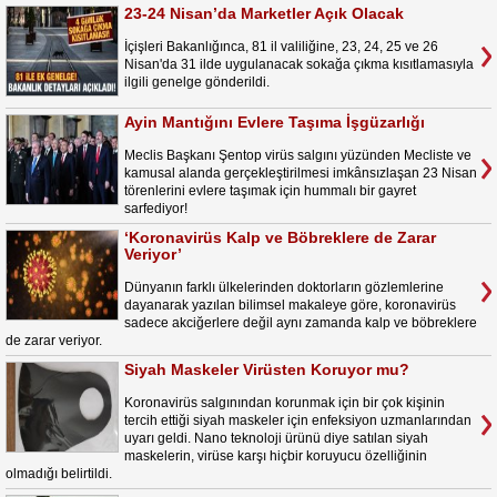
23-24 Nisan’da Marketler Açık Olacak
İçişleri Bakanlığınca, 81 il valiliğine, 23, 24, 25 ve 26
Nisan'da 31 ilde uygulanacak sokağa çıkma kısıtlamasıyla
ilgili genelge gönderildi.
Ayin Mantığını Evlere Taşıma İşgüzarlığı
Meclis Başkanı Şentop virüs salgını yüzünden Mecliste ve
kamusal alanda gerçekleştirilmesi imkânsızlaşan 23 Nisan
törenlerini evlere taşımak için hummalı bir gayret
sarfediyor!
‘Koronavirüs Kalp ve Böbreklere de Zarar
Veriyor’
Dünyanın farklı ülkelerinden doktorların gözlemlerine
dayanarak yazılan bilimsel makaleye göre, koronavirüs
sadece akciğerlere değil aynı zamanda kalp ve böbreklere
de zarar veriyor.
Siyah Maskeler Virüsten Koruyor mu?
Koronavirüs salgınından korunmak için bir çok kişinin
tercih ettiği siyah maskeler için enfeksiyon uzmanlarından
uyarı geldi. Nano teknoloji ürünü diye satılan siyah
maskelerin, virüse karşı hiçbir koruyucu özelliğinin
olmadığı belirtildi.