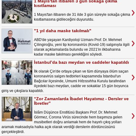
1 Mayıs'tan itibaren 3 gün sokağa çıkma
kısıtlaması
1 Mayıs'tan itibaren de 31 ilde 3 gün süreyle sokağa çıkma
kısıtlamasına gidileceğini duyuruldu.
"1 yıl daha maske takılmalı"
ABD'de yaşayan Kardiyoloji Uzmanı Prof. Dr. Mehmet
Çilingiroğlu, yeni tip koronavirüs (Kovid-19) salgınıyla ilgili
olarak açıklamalarda bulundu ve 2021'in ilkbaharına
kadar maske takılması gerektiğini söyledi.
İstanbul’da bazı meydan ve caddeler kapatıldı
İlk olarak Çin'de ortaya çıkan ve tüm dünyaya ölüm saçan
koronavirüs salgını tedbirleri kapsamında İstanbul'un
Bağcılar ilçesinde, Umumi Hıfzıssıhha Kurulu tarafından
ilçedeki bazı meydan, cadde ve sokaklar 15 gün boyunca
giriş ve çıkışlara kapatıldı.
“Zor Zamanlarda İbadet Hayatımız - Dersler ve
İbretler”
İslâm Düşünce Enstitüsü Başkanı Prof. Dr. Mehmet
Görmez, Corona Virüs sürecinde hem başımıza gelen
musibetleri doğru anlamak hem de hayırlı çıkış yolları
aramak maksadıyla halka açık olarak verdiği derslerin dördüncüsünü
gerçekleştirdi.