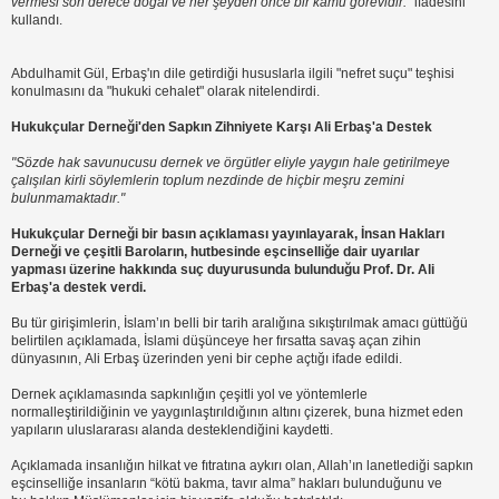
vermesi son derece doğal ve her şeyden önce bir kamu görevidir."
ifadesini
kullandı.
Abdulhamit Gül, Erbaş'ın dile getirdiği hususlarla ilgili "nefret suçu" teşhisi
konulmasını da "hukuki cehalet" olarak nitelendirdi.
Hukukçular Derneği'den Sapkın Zihniyete Karşı Ali Erbaş'a Destek
"Sözde hak savunucusu dernek ve örgütler eliyle yaygın hale getirilmeye
çalışılan kirli söylemlerin toplum nezdinde de hiçbir meşru zemini
bulunmamaktadır."
Hukukçular Derneği bir basın açıklaması yayınlayarak, İnsan Hakları
Derneği ve çeşitli Baroların, hutbesinde eşcinselliğe dair uyarılar
yapması üzerine hakkında suç duyurusunda bulunduğu Prof. Dr. Ali
Erbaş'a destek verdi.
Bu tür girişimlerin, İslam’ın belli bir tarih aralığına sıkıştırılmak amacı güttüğü
belirtilen açıklamada, İslami düşünceye her fırsatta savaş açan zihin
dünyasının, Ali Erbaş üzerinden yeni bir cephe açtığı ifade edildi.
Dernek açıklamasında sapkınlığın çeşitli yol ve yöntemlerle
normalleştirildiğinin ve yaygınlaştırıldığının altını çizerek, buna hizmet eden
yapıların uluslararası alanda desteklendiğini kaydetti.
Açıklamada insanlığın hilkat ve fıtratına aykırı olan, Allah’ın lanetlediği sapkın
eşcinselliğe insanların “kötü bakma, tavır alma” hakları bulunduğunu ve