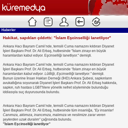
Haberler
Hakikat, sapıkları çıldırttı: "İslam Eşcinselliği lanetliyor"
Ankara Hacı Bayram Camii’nde, temsili Cuma namazını kıldıran Diyanet
İşleri Başkanı Prof. Dr. Ali Erbaş, hutbesinde "İslam zinayı en büyük
haramlardan kabul ediyor. Eşcinselliği lanetliyor." demişti.
Ankara Hacı Bayram Camii’nde, temsili Cuma namazını kıldıran Diyanet
İşleri Başkanı Prof. Dr. Ali Erbaş, hutbesinde
"İslam zinayı en büyük
haramlardan kabul ediyor. Lûtîliği, Eşcinselliği lanetliyor."
demişti.
Bunun üzerine İnsan Hakları Derneği (İHD) Ankara Şubesi, sapkınların
avukatlığına soyunarak Diyanet İşleri Başkanı Prof. Dr. Ali Erbaş hakkında,
sapkın, ruh hastası LGBT'lilere yönelik nefret söyleminde bulunduğu
iddiasıyla suç duyurusunda bulundu.
Ankara Hacı Bayram Camii’nde, temsili Cuma namazını kıldıran Diyanet
İşleri Başkanı Prof. Dr. Ali Erbaş, hutbesinde tüm insanlığa,
“Ey insanlar!
Canımıza, aklımıza, inancımıza, malımıza ve neslimize zarar veren
şeylerden uzak duralım”
çağrısında bulundu.
"İslam Eşcinselliği lanetliyor"