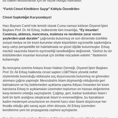
bu hakkın Müslümanlar için bir vazife olduğu hatırlatıldı.
“Farklı Cinsel Kimliklere Saygı” Kılıfıyla Özendirilen
Cinsel Sapkınlığın Karşısındayız!
Hacı Bayram Camii’nde temsili olarak Cuma namazı kıldıran Diyanet İşleri
Başkanı Prof. Dr. Ali Erbaş, hutbesinde tüm insanlığa,
“Ey insanlar!
Canımıza, aklımıza, inancımıza, malımıza ve neslimize zarar veren
şeylerden uzak duralım”
çağrısında bulunmuş ve son dönemde özellikle
sosyal medya ve bir kısım kurumlar eliyle köpürtülen eşcinsellik sapkınlığına
karşı vahyi perspektifle bir hatırlatmada ve güzel öğütte bulunmuştur. Erbaş
mezkûr vaazında İslam'ın eşcinselliği lanetlediğine değinerek,
“Geliniz bu tür
kötülüklerden insanları korumak için birlikte mücadele edelim."
ifadelerini
kullanmıştır.
Bu konuşma üzerine Ankara İnsan Hakları Derneği, Diyanet İşleri Başkanı
Prof. Dr. Ali Erbaş hakkında cinsel sapkın LGBT'lilere yönelik nefret
söyleminde bulunduğu iddiasıyla suç duyurusunda bulunmuş ve görevden
alınması çağrısı yapmıştır. Mevzubahis İslam düşmanlığı olduğunda geri
kalmaksızın ve hiç beklemeden açıklama yapma ihtiyacı hisseden bir kısım
barolarsa Erbaş’ın açıklamaları üzerinden toplumun en hassas değerlerine
karşı kinlerini ortalığa saçmışlardır. Çağdışı, geri, barbar buldukları İslam’ı
belli bir tarih aralığına sıkıştırarak İslam’ın evrenselliğine, bu toprakların
kadim medeniyet unsurlarının en önemli harcı olan İslami düşünceye her
fırsatta olduğu gibi savaş açan zihin dünyası, Ali Erbaş üzerinden
kendilerine yeni bir propaganda cephesi açmışlardır.