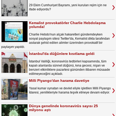
29 Ekim Cumhuriyet Bayramı, yeni kurulan rejim için ne
ifade ediyordu?
Kemalist provokatörler Charlie Hebdolaşma
yolunda!
Charlie Hebdo'nun alçak hakaretleri gündemdeyken
sosyal paylaşım sitesi Twitter'da, Kemalist dikta tarafından
asılarak şehid edilen alimler üzerinden provokatif bir
paylaşım yapıldı.
İstanbul'da düğünlere kısıtlama geldi
İstanbul Valiliği, koronavirüs tedbirleri kapsamında, tüm
kapalı alanlarda sünnet düğünü, kına gecesi, nişan ve
benzeri etkinliklere pazartesi gününden itibaren müsaade
edilmeyeceğini açıkladı.
Milli Piyango'dan harama davetiye
Yasal kumar oynatan ve devlet eliyle işletilen Milli Piyango
İdaresi, yenilikleriyle harama teşvik etmeye devam ediyor.
Dünya genelinde koronavirüs sayısı 25
milyonu aştı