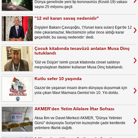
Dünya genelinde yeni tip koronavirüs (Kovid-19) vakası
sayısı 25 milyonu geçti.
"12 mil kararı savaş nedenidir"
Dışişleri Bakanı Çavuşoğlu, '(Yunan kara suları) Ege'de 12
mile çıkaramazlar, Meclisimizin yıllar önce aldığı karar
geçerlidir, bu savaş nedenidir.' dedi.
Çocuk kitabında tecavüzü anlatan Musa Dinç
tutuklandı
'Gül ve Düşün' isimli çocuk kitabında cinsel saldırıyı
meşrulaştıran ifadeler kullanan Musa Dinç tutuklandı.
Kutlu sefer 10 yaşında
Gazze’de yaşanan insani dramı dünyaya duyurmak için
yola çıkan Mavi Marmara Gemisi’nin 10. Yılı doldu.
AKMER’den Yetim Ailelere İftar Sofrası
Aksa İlim ve Davet Merkezi AKMER, "Dünya Yetimler
Günü" dolayısıyla Suriye'nin kuzeyinde çadır kentlerde
yetimlere iftarlık dağıttı.