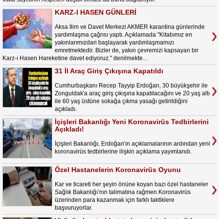
KARZ-I HASEN GÜNLERİ
Aksa İlim ve Davet Merkezi AKMER karantina günlerinde
yardımlaşma çağrısı yaptı. Açıklamada "Kitabımız en
yakınlarımızdan başlayarak yardımlaşmamızı
emretmektedir. Bizler de, yakın çevremizi kapsayan bir
Karz-ı Hasen Hareketine davet ediyoruz." denilmekte...
31 İl Araç Giriş Çıkışına Kapatıldı
Cumhurbaşkanı Recep Tayyip Erdoğan, 30 büyükşehir ile
Zonguldak'a araç giriş çıkışına kapatılacağını ve 20 yaş altı
ile 60 yaş üstüne sokağa çıkma yasağı getirildiğini
açıkladı.
İçişleri Bakanlığı Yeni Koronavirüs Tedbirlerini
Açıkladı!
İçişleri Bakanlığı, Erdoğan'ın açıklamalarının ardından yeni
koronavirüs tedbirlerine ilişkin açıklama yayımlandı.
Özel Hastanelerin Koronavirüs Oyunu
Kar ve ticareti her şeyin önüne koyan bazı özel hastaneler
Sağlık Bakanlığı’nın talimatına rağmen Koronavirüs
üzerinden para kazanmak için farklı taktiklere
başvuruyorlar.