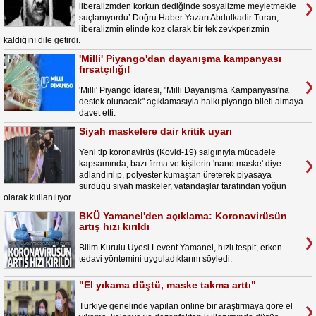
liberalizmden korkun dediğinde sosyalizme meyletmekle
suçlanıyordu’ Doğru Haber Yazarı Abdulkadir Turan,
liberalizmin elinde koz olarak bir tek zevkperizmin
kaldığını dile getirdi.
'Milli' Piyango'dan dayanışma kampanyası
fırsatçılığı!
'Milli' Piyango İdaresi, "Milli Dayanışma Kampanyası'na
destek olunacak" açıklamasıyla halkı piyango bileti almaya
davet etti.
Siyah maskelere dair kritik uyarı
Yeni tip koronavirüs (Kovid-19) salgınıyla mücadele
kapsamında, bazı firma ve kişilerin 'nano maske' diye
adlandırılıp, polyester kumaştan üreterek piyasaya
sürdüğü siyah maskeler, vatandaşlar tarafından yoğun
olarak kullanılıyor.
BKÜ Yamanel'den açıklama: Koronavirüsün
artış hızı kırıldı
Bilim Kurulu Üyesi Levent Yamanel, hızlı tespit, erken
tedavi yöntemini uyguladıklarını söyledi.
"El yıkama düştü, maske takma arttı"
Türkiye genelinde yapılan online bir araştırmaya göre el