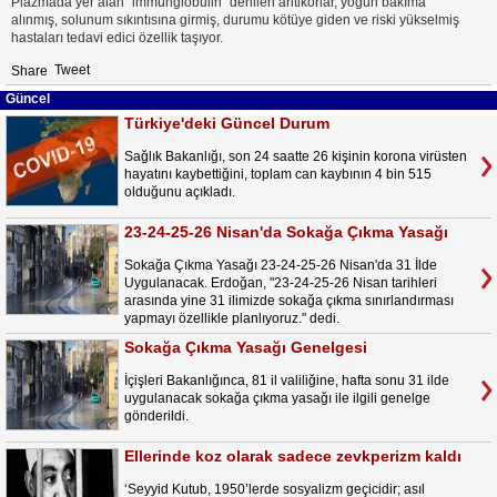
Plazmada yer alan "immünglobulin" denilen antikorlar, yoğun bakıma
alınmış, solunum sıkıntısına girmiş, durumu kötüye giden ve riski yükselmiş
hastaları tedavi edici özellik taşıyor.
Tweet
Share
Güncel
Türkiye'deki Güncel Durum
Sağlık Bakanlığı, son 24 saatte 26 kişinin korona virüsten
hayatını kaybettiğini, toplam can kaybının 4 bin 515
olduğunu açıkladı.
23-24-25-26 Nisan'da Sokağa Çıkma Yasağı
Sokağa Çıkma Yasağı 23-24-25-26 Nisan'da 31 İlde
Uygulanacak. Erdoğan, "23-24-25-26 Nisan tarihleri
arasında yine 31 ilimizde sokağa çıkma sınırlandırması
yapmayı özellikle planlıyoruz." dedi.
Sokağa Çıkma Yasağı Genelgesi
İçişleri Bakanlığınca, 81 il valiliğine, hafta sonu 31 ilde
uygulanacak sokağa çıkma yasağı ile ilgili genelge
gönderildi.
Ellerinde koz olarak sadece zevkperizm kaldı
‘Seyyid Kutub, 1950’lerde sosyalizm geçicidir; asıl