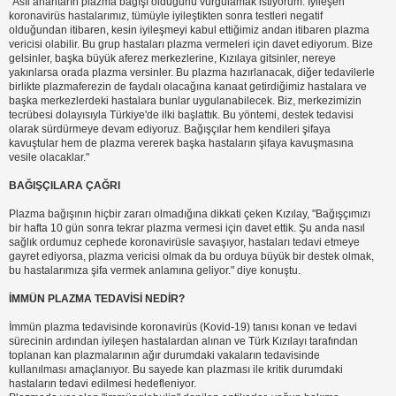
"Asıl anahtarın plazma bağışı olduğunu vurgulamak istiyorum. İyileşen
koronavirüs hastalarımız, tümüyle iyileştikten sonra testleri negatif
olduğundan itibaren, kesin iyileşmeyi kabul ettiğimiz andan itibaren plazma
vericisi olabilir. Bu grup hastaları plazma vermeleri için davet ediyorum. Bize
gelsinler, başka büyük aferez merkezlerine, Kızılaya gitsinler, nereye
yakınlarsa orada plazma versinler. Bu plazma hazırlanacak, diğer tedavilerle
birlikte plazmaferezin de faydalı olacağına kanaat getirdiğimiz hastalara ve
başka merkezlerdeki hastalara bunlar uygulanabilecek. Biz, merkezimizin
tecrübesi dolayısıyla Türkiye'de ilki başlattık. Bu yöntemi, destek tedavisi
olarak sürdürmeye devam ediyoruz. Bağışçılar hem kendileri şifaya
kavuştular hem de plazma vererek başka hastaların şifaya kavuşmasına
vesile olacaklar."
BAĞIŞÇILARA ÇAĞRI
Plazma bağışının hiçbir zararı olmadığına dikkati çeken Kızılay, "Bağışçımızı
bir hafta 10 gün sonra tekrar plazma vermesi için davet ettik. Şu anda nasıl
sağlık ordumuz cephede koronavirüsle savaşıyor, hastaları tedavi etmeye
gayret ediyorsa, plazma vericisi olmak da bu orduya büyük bir destek olmak,
bu hastalarımıza şifa vermek anlamına geliyor." diye konuştu.
İMMÜN PLAZMA TEDAVİSİ NEDİR?
İmmün plazma tedavisinde koronavirüs (Kovid-19) tanısı konan ve tedavi
sürecinin ardından iyileşen hastalardan alınan ve Türk Kızılayı tarafından
toplanan kan plazmalarının ağır durumdaki vakaların tedavisinde
kullanılması amaçlanıyor. Bu sayede kan plazması ile kritik durumdaki
hastaların tedavi edilmesi hedefleniyor.