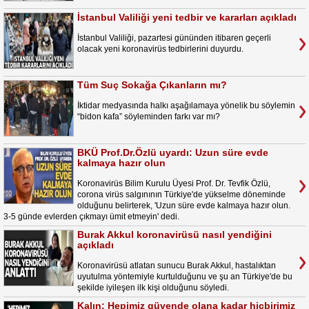
İstanbul Valiliği yeni tedbir ve kararları açıkladı
İstanbul Valiliği, pazartesi gününden itibaren geçerli
olacak yeni koronavirüs tedbirlerini duyurdu.
Tüm Suç Sokağa Çıkanların mı?
İktidar medyasında halkı aşağılamaya yönelik bu söylemin
“bidon kafa” söyleminden farkı var mı?
BKÜ Prof.Dr.Özlü uyardı: Uzun süre evde
kalmaya hazır olun
Koronavirüs Bilim Kurulu Üyesi Prof. Dr. Tevfik Özlü,
corona virüs salgınının Türkiye'de yükselme döneminde
olduğunu belirterek, 'Uzun süre evde kalmaya hazır olun.
3-5 günde evlerden çıkmayı ümit etmeyin' dedi.
Burak Akkul koronavirüsü nasıl yendiğini
açıkladı
Koronavirüsü atlatan sunucu Burak Akkul, hastalıktan
uyutulma yöntemiyle kurtulduğunu ve şu an Türkiye'de bu
şekilde iyileşen ilk kişi olduğunu söyledi.
Kalın: Hepimiz güvende olana kadar hiçbirimiz