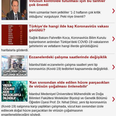
Virüsün kontrolde tutulması için bu tarihler
çok önemli
Hem uzmanlar hem yetkililer ‘1-2 haftanın çok kritik
olduğunu’ vurguluyor. Peki niye önemli?
Türkiye’de hangi ilde kaç Koronavirüs vakası
görüldü?
Sağlık Bakanı Fahrettin Koca, Koronavirüs Bilim Kurulu
toplantısının ardından Türkiye'deki COVID-19 vakalarının
şehirlerini ve vefatların hangi illerde görüldüğünü
haritalarla gösterdi.
Eczanelerdeki çalışma saatlerinde değişiklik
İstanbul'daki eczanelerin çalışma saatleri yeni tip
koronavirüs (Kovid-19) tedbirleri kapsamında değiştirildi.
'Kan sıvısından elde edilen hücre parçacıkları
ile virüsün çoğalması önlenebilir'
İstanbul Medeniyet Üniversitesi Mühendislik ve Doğa
Bilimleri Fakültesi Moleküler Biyoloji ve Genetik Bölümü
Öğretim Üyesi Prof. Dr. Nihat Dilsiz, yeni tip koronavirüs
(Kovid-19) salgınına karşı yaptıkları çalışmada, vücut kan sıvısından izole
edilecek doğal hücre parçacıkları ile virüsün çoğalmasının
engellenebileceğini söyledi.