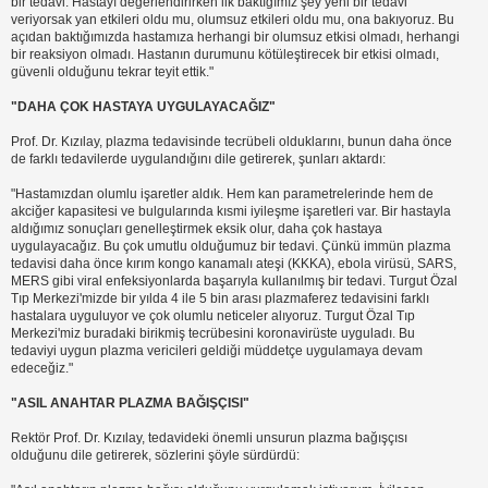
bir tedavi. Hastayı değerlendirirken ilk baktığımız şey yeni bir tedavi
veriyorsak yan etkileri oldu mu, olumsuz etkileri oldu mu, ona bakıyoruz. Bu
açıdan baktığımızda hastamıza herhangi bir olumsuz etkisi olmadı, herhangi
bir reaksiyon olmadı. Hastanın durumunu kötüleştirecek bir etkisi olmadı,
güvenli olduğunu tekrar teyit ettik."
"DAHA ÇOK HASTAYA UYGULAYACAĞIZ"
Prof. Dr. Kızılay, plazma tedavisinde tecrübeli olduklarını, bunun daha önce
de farklı tedavilerde uygulandığını dile getirerek, şunları aktardı:
"Hastamızdan olumlu işaretler aldık. Hem kan parametrelerinde hem de
akciğer kapasitesi ve bulgularında kısmi iyileşme işaretleri var. Bir hastayla
aldığımız sonuçları genelleştirmek eksik olur, daha çok hastaya
uygulayacağız. Bu çok umutlu olduğumuz bir tedavi. Çünkü immün plazma
tedavisi daha önce kırım kongo kanamalı ateşi (KKKA), ebola virüsü, SARS,
MERS gibi viral enfeksiyonlarda başarıyla kullanılmış bir tedavi. Turgut Özal
Tıp Merkezi'mizde bir yılda 4 ile 5 bin arası plazmaferez tedavisini farklı
hastalara uyguluyor ve çok olumlu neticeler alıyoruz. Turgut Özal Tıp
Merkezi'miz buradaki birikmiş tecrübesini koronavirüste uyguladı. Bu
tedaviyi uygun plazma vericileri geldiği müddetçe uygulamaya devam
edeceğiz."
"ASIL ANAHTAR PLAZMA BAĞIŞÇISI"
Rektör Prof. Dr. Kızılay, tedavideki önemli unsurun plazma bağışçısı
olduğunu dile getirerek, sözlerini şöyle sürdürdü: