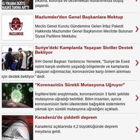
yıkama, kolonya ve dezenfektan kullanımında düşüş
yaşandı.
Mazlumder'den Genel Başkanlara Mektup
Meclis Genel Kurulu Gündemine Gelen İnfaz Pakedi
Hakkında Mazlumder Genel Başkanının Mecliste Bulunan
Siyasi Partilere Mektubu:
Suriye'deki Kamplarda Yaşayan Siviller Destek
Bekliyor
İHH Genel Başkan Yardımcısı Yemelek, "Suriye’de Esed
rejimi karşıtı sivillerin yaşadığı bölgelerde ve kamplarda
yaşayan sığınmacılar, koronavirüse karşı önlem alınması
için destek bekliyor." dedi.
“Koronavirüs Sürekli Mutasyona Uğruyor"
İngiltere'deki araştırmada, koronavirüsün 3 farklı şekilde
mutasyona uğradığı belirtildi. Bilim insanları, ayrıca
koronavirüsün farklı ülkelerdeki bağışıklık sistemlerini
yıkmak için sürekli mutasyona uğradığını açıkladı.
Karadeniz'de şiddetli deprem
Karadeniz açıklarında 4,2 büyüklüğünde deprem
meydana geldi.