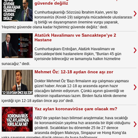
güvende değiliz
Cumhurbaşkanlığı Sözcüsü İbrahim Kalın, yeni tip
koronavirüs (Kovid-19) salgınıyla mücadelede uluslararası
iş birliği ve dayanışmanın önemine vurgu yaparak,
'Hepimiz güvende olana kadar hiçbirimiz güvende değiliz.' dedi.
Atatürk Havalimanı ve Sancaktepe’ye 2
Hastane
Cumhurbaşkanı Erdoğan, Atatürk Havalimanı ve
Sancaktepe'deki hastanelere ilişkin, "Bunları 45 gün
içerisinde bitireceğiz ve tamamıyla halkın hizmetine
sunacağız." dedi.
Mehmet Öz: 12-18 aydan önce aşı zor
Doktor Mehmet Öz 'Bazı firmaların aşı çalışması yapması
güzel haber. Ancak 12-18 ay arasında aşının hazır
olacağını tahmin ediyorum. Çünkü aşının güvenliği ve
etkisinin ispatlanması lazım. Birden fazla klinik deneme
içerdiği için 12-18 aydan önce aşı zor' dedi.
Yaz ayları koronavirüse çare olacak mı?
ABD’de yapılan bazı bilimsel araştırmalar, hava sıcaklığı
ile koronavirüsün yayılma hızı arasında bir ilişki olduğunu
gösterdi. Sıcaklıkları bu dönemde 25 ile 27 derece
arasında değişen Malezya, Singapur ve Hong Kong’da
vaka sayısının nispeten düşük olması da buna bağlanıyor.