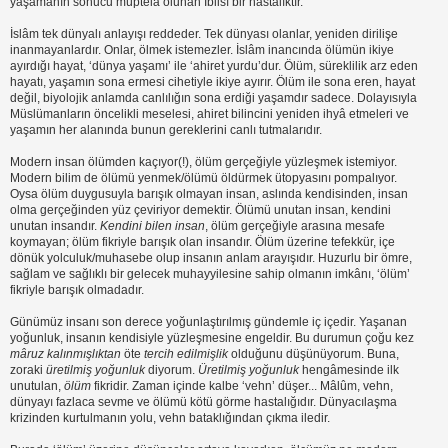
yaşamanın sonucu müptelâ olunan İblisî bir hastalıktır.
İslâm tek dünyalı anlayışı reddeder. Tek dünyası olanlar, yeniden dirilişe
inanmayanlardır. Onlar, ölmek istemezler. İslâm inancında ölümün ikiye
ayırdığı hayat, ‘dünya yaşamı’ ile ‘ahiret yurdu’dur. Ölüm, süreklilik arz eden
hayatı, yaşamın sona ermesi cihetiyle ikiye ayırır. Ölüm ile sona eren, hayat
değil, biyolojik anlamda canlılığın sona erdiği yaşamdır sadece. Dolayısıyla
Müslümanların öncelikli meselesi, ahiret bilincini yeniden ihyâ etmeleri ve
yaşamın her alanında bunun gereklerini canlı tutmalarıdır.
Modern insan ölümden kaçıyor(!), ölüm gerçeğiyle yüzleşmek istemiyor.
Modern bilim de ölümü yenmek/ölümü öldürmek ütopyasını pompalıyor.
Oysa ölüm duygusuyla barışık olmayan insan, aslında kendisinden, insan
olma gerçeğinden yüz çeviriyor demektir. Ölümü unutan insan, kendini
unutan insandır.
Kendini bilen insan
, ölüm gerçeğiyle arasına mesafe
koymayan; ölüm fikriyle barışık olan insandır. Ölüm üzerine tefekkür, içe
dönük yolculuk/muhasebe olup insanın anlam arayışıdır. Huzurlu bir ömre,
sağlam ve sağlıklı bir gelecek muhayyilesine sahip olmanın imkânı, ‘ölüm’
fikriyle barışık olmadadır.
Günümüz insanı son derece yoğunlaştırılmış gündemle iç içedir. Yaşanan
yoğunluk, insanın kendisiyle yüzleşmesine engeldir. Bu durumun çoğu kez
mâruz kalınmışlık
tan
öte
tercih edilmişlik
olduğunu düşünüyorum. Buna,
zoraki
üretilmiş yoğunluk
diyorum.
Üretilmiş yoğunluk
hengâmesinde ilk
unutulan,
ölüm
fikridir. Zaman içinde kalbe ‘vehn’ düşer... Mâlûm, vehn,
dünyayı fazlaca sevme ve ölümü kötü görme hastalığıdır. Dünyacılaşma
krizinden kurtulmanın yolu, vehn bataklığından çıkma iledir.