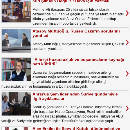
Şiiri Şiir İçin Değil Bir Dava İçin Yazmalı
Mehmet Ali Başaran, 25 yıldır siyasi tutsak olarak
cezaevinde bulunan ve geçen yıl "Etibe’ye Mektuplar" adlı
kitabı yayınlanan şair Atavi Osman Erdemir’le mektup
üzerinden kısa bir röportaj gerçekleştirdi.
Atasoy Müftüoğlu, Ruşen Çakır’ın sorularını
yanıtladı
Atasoy Müftüoğlu, Medyascope’ta gazeteci Ruşen Çakır’ın
sorularını yanıtladı.
"Aile içi huzursuzluk ve boşanmaların kaynağı
batı kültürü"
Uzmanlar, boşanmaların sebebinin sadece aile içi
etkenlere bağlı olmadığını belirterek, batı kültürünün ve
gayri ahlaki yayınların etkisine girildikçe aile içi
huzursuzlukların ve boşanmaların arttığına dikkat çekti.
Ahrar'uş Şam liderinden Suriye gündemiyle
ilgili açıklamalar
Ahrar'uş Şam lideri Ebu Yahya Hamavi, kuşatmayı kırmak
için başlatılan Halep Operasyonu, Esed rejimi, muhalifler
arasındaki çatışmalar, ayrılıklar, bölgedeki Türkiye ve ABD
varlığı ve Suriye'nin geleceğine ilişkin Timetürk'e özel açıklamalar yaptı.
Alev Erkilet ile Seyyid Kutub, düşünceleri ve