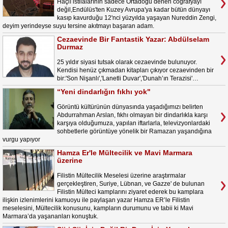
Haçlı istilalarının sadece Ortadoğu denen coğrafyayı
değil,Endülüs'ten Kuzey Avrupa'ya kadar bütün dünyayı
kasıp kavurduğu 12'nci yüzyılda yaşayan Nureddin Zengi,
deyim yerindeyse suyu tersine akıtmayı başaran adam.
Cezaevinde Bir Fantastik Yazar: Abdülselam
Durmaz
25 yıldır siyasi tutsak olarak cezaevinde bulunuyor.
Kendisi henüz çıkmadan kitapları çıkıyor cezaevinden bir
bir:'Son Nişanlı','Lanetli Duvar','Dunah’ın Terazisi'…
“Yeni dindarlığın fıkhı yok"
Görüntü kültürünün dünyasında yaşadığımızı belirten
Abdurrahman Arslan, fıkhı olmayan bir dindarlıkla karşı
karşıya olduğumuza, yapılan iftarlarla, televizyonlardaki
sohbetlerle görüntüye yönelik bir Ramazan yaşandığına
vurgu yapıyor
Hamza Er'le Mültecilik ve Mavi Marmara
üzerine
Filistin Mültecilik Meselesi üzerine araştırmalar
gerçekleştiren, Suriye, Lübnan, ve Gazze' de bulunan
Filistin Mülteci kamplarını ziyaret ederek bu kamplara
ilişkin izlenimlerini kamuoyu ile paylaşan yazar Hamza ER’le Filistin
meselesini, Mültecilik konusunu, kampların durumunu ve tabii ki Mavi
Marmara’da yaşananları konuştuk.