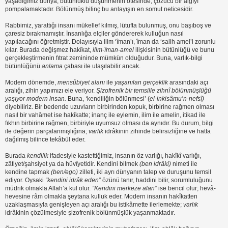
yaşadığımız dünya, bütünlüklü düşünmenin ötesinde, çözücü bir algıyı
pompalamaktadır. Bölünmüş bilinç bu anlayışın en somut neticesidir.
Rabbimiz, yarattığı insanı mükellef kılmış, lütufta bulunmuş, onu başıboş ve
çaresiz bırakmamıştır. İnsanlığa elçiler göndererek kulluğun nasıl
yapılacağını öğretmiştir. Dolayısıyla ilim ‘îman’ı, îman da ‘salih amel’i zorunlu
kılar. Burada değişmez hakîkat,
ilim-îman-amel
ilişkisinin bütünlüğü ve bunu
gerçekleştirmenin fıtrat zemininde mümkün olduğudur. Buna, varlık-bilgi
bütünlüğünü
anlam
a
çabası ile ulaşılabilir ancak.
Modern dönemde,
mensûbiyet alanı
ile
yaşanılan gerçeklik
arasındaki açı
aralığı, zihin yapımızı ele veriyor.
Şizofrenik bir temsille zihnî bölünmüşlüğü
yaşıyor modern insan.
Buna,
‘
kendiliğin bölünmesi’ (
el-inkisâmu’n-nefsî)
diyebiliriz. Bir bedende uzuvların birbirinden kopuk, birbirine rağmen olması
nasıl bir vahâmet ise hakîkatte; inanç ile eylemin, ilim ile amelin, itikad ile
fıkhın birbirine rağmen, birbiriyle uyumsuz olması da aynıdır. Bu durum, bilgi
ile değerin parçalanmışlığına;
varlık
idrâkinin zihinde belirsizliğine ve hatta
dağılmış bilince tekâbül eder.
Burada
kendilik
ifadesiyle kastettiğimiz, insanın öz varlığı, hakîkî varlığı,
zâtiyet/şahsiyet ya da hüvîyetidir. Kendini bilmek
(ben idrâki)
nimeti ile
kendine tapmak
(ben/ego)
zilleti, iki ayrı dünyanın talep ve duruşunu temsil
ediyor. Oysaki
”k
endini idrâk eden”
özünü tanır, haddini bilir, sorumluluğunu
müdrik olmakla Allah’a kul olur.
”Kendini merkeze alan”
ise bencil olur; hevâ-
hevesine râm olmakla şeytana kulluk eder. Modern insanın hakîkatten
uzaklaşmasıyla genişleyen açı aralığı bu istikâmette ilerlemekte;
varlık
idrâkinin çözülmesiyle şizofrenik bölünmüşlük yaşanmaktadır.