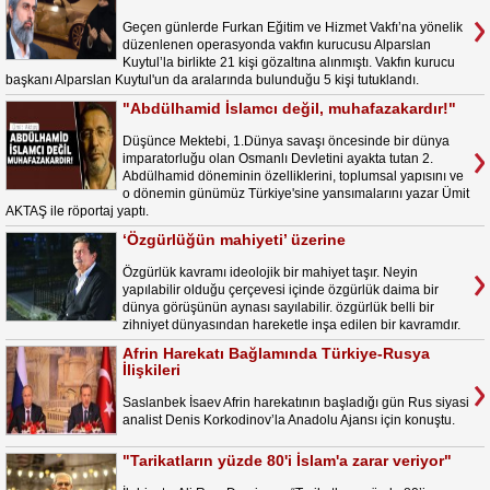
Geçen günlerde Furkan Eğitim ve Hizmet Vakfı’na yönelik
düzenlenen operasyonda vakfın kurucusu Alparslan
Kuytul’la birlikte 21 kişi gözaltına alınmıştı. Vakfın kurucu
başkanı Alparslan Kuytul'un da aralarında bulunduğu 5 kişi tutuklandı.
"Abdülhamid İslamcı değil, muhafazakardır!"
Düşünce Mektebi, 1.Dünya savaşı öncesinde bir dünya
imparatorluğu olan Osmanlı Devletini ayakta tutan 2.
Abdülhamid döneminin özelliklerini, toplumsal yapısını ve
o dönemin günümüz Türkiye'sine yansımalarını yazar Ümit
AKTAŞ ile röportaj yaptı.
‘Özgürlüğün mahiyeti’ üzerine
Özgürlük kavramı ideolojik bir mahiyet taşır. Neyin
yapılabilir olduğu çerçevesi içinde özgürlük daima bir
dünya görüşünün aynası sayılabilir. özgürlük belli bir
zihniyet dünyasından hareketle inşa edilen bir kavramdır.
Afrin Harekatı Bağlamında Türkiye-Rusya
İlişkileri
Saslanbek İsaev Afrin harekatının başladığı gün Rus siyasi
analist Denis Korkodinov’la Anadolu Ajansı için konuştu.
"Tarikatların yüzde 80'i İslam'a zarar veriyor"