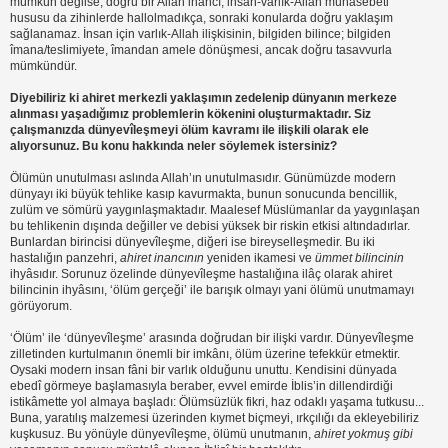
mümkün değilse; doğru bir Allah inancı, insan-varlık-Allah münâsebeti
hususu da zihinlerde hallolmadıkça, sonraki konularda doğru yaklaşım
sağlanamaz. İnsan için varlık-Allah ilişkisinin, bilgiden bilince; bilgiden
îmana/teslimiyete, îmandan amele dönüşmesi, ancak doğru tasavvurla
mümkündür.
Diyebiliriz ki ahiret merkezli yaklaşımın zedelenip dünyanın merkeze
alınması yaşadığımız problemlerin kökenini oluşturmaktadır. Siz
çalışmanızda dünyevîleşmeyi ölüm kavramı ile ilişkili olarak ele
alıyorsunuz. Bu konu hakkında neler söylemek istersiniz?
Ölümün unutulması aslında Allah’ın unutulmasıdır. Günümüzde modern
dünyayı iki büyük tehlike kasıp kavurmakta, bunun sonucunda bencillik,
zulüm ve sömürü yaygınlaşmaktadır. Maalesef Müslümanlar da yaygınlaşan
bu tehlikenin dışında değiller ve debisi yüksek bir riskin etkisi altındadırlar.
Bunlardan birincisi dünyevîleşme, diğeri ise bireyselleşmedir. Bu iki
hastalığın panzehri,
ahiret inancı
nın
yeniden ikamesi ve
ümmet bilinci
nin
ihyâsıdır. Sorunuz özelinde dünyevîleşme hastalığına ilâç olarak ahiret
bilincinin ihyâsını, ‘ölüm gerçeği’ ile barışık olmayı yani ölümü unutmamayı
görüyorum.
‘Ölüm’ ile ‘dünyevîleşme’ arasında doğrudan bir ilişki vardır. Dünyevîleşme
zilletinden kurtulmanın önemli bir imkânı, ölüm üzerine tefekkür etmektir.
Oysaki modern insan fâni bir varlık olduğunu unuttu. Kendisini dünyada
ebedî görmeye başlamasıyla beraber, evvel emirde İblis’in dillendirdiği
istikâmette yol almaya başladı: Ölümsüzlük fikri, haz odaklı yaşama tutkusu...
Buna, yaratılış malzemesi üzerinden kıymet biçmeyi, ırkçılığı da ekleyebiliriz
kuşkusuz. Bu yönüyle dünyevîleşme, ölümü unutmanın,
ahiret yokmuş gibi