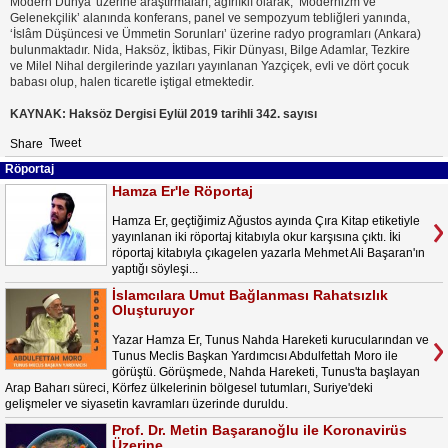
Modern Dünya' üzerine araştırmaları; ağırlıklı olarak, ‘Modernizm ve
Gelenekçilik’ alanında konferans, panel ve sempozyum tebliğleri yanında,
‘İslâm Düşüncesi ve Ümmetin Sorunları’ üzerine radyo programları (Ankara)
bulunmaktadır. Nida, Haksöz, İktibas, Fikir Dünyası, Bilge Adamlar, Tezkire
ve Milel Nihal dergilerinde yazıları yayınlanan Yazçiçek, evli ve dört çocuk
babası olup, halen ticaretle iştigal etmektedir.
KAYNAK: Haksöz Dergisi Eylül 2019 tarihli 342. sayısı
Tweet
Share
Röportaj
Hamza Er'le Röportaj
Hamza Er, geçtiğimiz Ağustos ayında Çıra Kitap etiketiyle
yayınlanan iki röportaj kitabıyla okur karşısına çıktı. İki
röportaj kitabıyla çıkagelen yazarla Mehmet Ali Başaran'ın
yaptığı söyleşi...
İslamcılara Umut Bağlanması Rahatsızlık
Oluşturuyor
Yazar Hamza Er, Tunus Nahda Hareketi kurucularından ve
Tunus Meclis Başkan Yardımcısı Abdulfettah Moro ile
görüştü. Görüşmede, Nahda Hareketi, Tunus'ta başlayan
Arap Baharı süreci, Körfez ülkelerinin bölgesel tutumları, Suriye'deki
gelişmeler ve siyasetin kavramları üzerinde duruldu.
Prof. Dr. Metin Başaranoğlu ile Koronavirüs
Üzerine