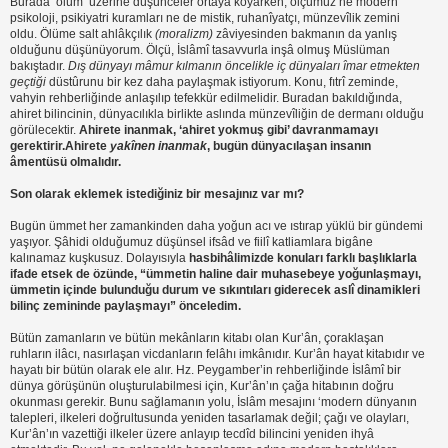
Burada ‘ölüm’ üzerine düşünceler ortaya koyarken, ölçümüz ne modern
psikoloji, psikiyatri kuramları ne de mistik, ruhanîyatçı, münzevîlik zemini
oldu. Ölüme salt ahlâkçılık
(moralizm)
zâviyesinden bakmanın da yanlış
olduğunu düşünüyorum. Ölçü, İslâmî tasavvurla inşâ olmuş Müslüman
bakıştadır.
Dış dünyayı mâmur kılmanın öncelikle iç dünyaları îmar etmekten
geçtiği
düstûrunu bir kez daha paylaşmak istiyorum. Konu, fıtrî zeminde,
vahyin rehberliğinde anlaşılıp tefekkür edilmelidir. Buradan bakıldığında,
ahiret bilincinin, dünyacılıkla birlikte aslında münzevîliğin de dermanı olduğu
görülecektir.
Ahirete inanmak, ‘ahiret yokmuş gibi’ davranmamayı
gerektirir.
Ahirete
yakînen inanmak
, bugün dünyacılaşan insanın
âmentüsü olmalıdır.
Son olarak eklemek istediğiniz bir mesajınız var mı?
Bugün ümmet her zamankinden daha yoğun acı ve ıstırap yüklü bir gündemi
yaşıyor. Şâhidi olduğumuz düşünsel ifsâd ve fiilî katliamlara bigâne
kalınamaz kuşkusuz. Dolayısıyla
hasbihâlimizde konuları farklı başlıklarla
ifade etsek de özünde, “ümmetin haline dair muhasebeye yoğunlaşmayı,
ümmetin içinde bulunduğu durum ve sıkıntıları giderecek aslî dinamikleri
bilinç zemininde paylaşmayı” önceledim.
Bütün zamanların ve bütün mekânların kitabı olan Kur’ân, çoraklaşan
ruhların ilâcı, nasırlaşan vicdanların felâhı imkânıdır. Kur’ân hayat kitabıdır ve
hayatı bir bütün olarak ele alır. Hz. Peygamber’in rehberliğinde İslâmî bir
dünya görüşünün oluşturulabilmesi için, Kur’ân’ın çağa hitabının doğru
okunması gerekir. Bunu sağlamanın yolu, İslâm mesajını ‘modern dünyanın
talepleri, ilkeleri doğrultusunda yeniden tasarlamak değil; çağı ve olayları,
Kur’ân’ın vazettiği ilkeler üzere anlayıp tecdîd bilincini yeniden ihyâ