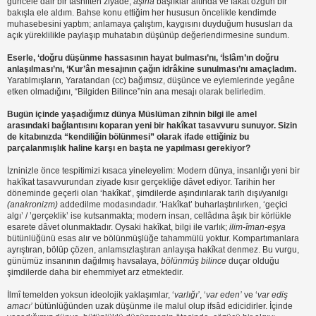
güncele dair bir tasniften ziyade,
âşinâ
başlıklar altında ve fakat özgün bir
bakışla ele aldım. Bahse konu ettiğim her hususun öncelikle kendimde
muhasebesini yaptım; anlamaya çalıştım, kaygısını duyduğum hususları da
açık yüreklilikle paylaşıp muhatabın düşünüp değerlendirmesine sundum.
Eserle, ‘doğru düşünme hassasının hayat bulması’nı, ‘İslâm’ın doğru
anlaşılması’nı, ‘Kur’ân mesajının çağın idrâkine sunulması’nı amaçladım.
Yaratılmışların
,
Yaratandan (cc) bağımsız, düşünce ve eylemlerinde yegâne
etken olmadığını, “Bilgiden Bilince”nin ana mesajı olarak belirledim.
Bugün içinde yaşadığımız dünya Müslüman zihnin bilgi ile amel
arasındaki bağlantısını koparan yeni bir hakîkat tasavvuru sunuyor. Sizin
de kitabınızda “kendiliğin bölünmesi” olarak ifade ettiğiniz bu
parçalanmışlık haline karşı en başta ne yapılması gerekiyor?
İzninizle önce tespitimizi kısaca yineleyelim: Modern dünya, insanlığı yeni bir
hakîkat tasavvurundan ziyade kısır gerçekliğe dâvet ediyor. Tarihin her
döneminde geçerli olan ‘hakîkat’, şimdilerde aşındırılarak tarih dışı/yanılgı
(anakronizm)
addedilme modasındadır. ‘Hakîkat’ buharlaştırılırken, ‘geçici
algı’ / ’gerçeklik’ ise kutsanmakta; modern insan, cellâdına âşık bir körlükle
esarete dâvet olunmaktadır. Oysaki hakîkat, bilgi ile varlık;
ilim-îman-eşya
bütünlüğünü esas alır ve bölünmüşlüğe tahammülü yoktur. Kompartımanlara
ayrıştıran, bölüp çözen, anlamsızlaştıran anlayışa hakîkat denmez. Bu vurgu,
günümüz insanının dağılmış havsalaya,
bölünmüş bilince
duçar olduğu
şimdilerde daha bir ehemmiyet arz etmektedir.
İlmî temelden yoksun ideolojik yaklaşımlar, ‘
varlığı’
, ‘
var eden’
ve ‘
var ediş
amacı’
bütünlüğünden uzak düşünme ile malul olup ifsâd edicidirler. İçinde