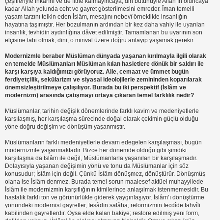
çeşitleriyle inkârını ve de fitne kalmayıncaya; din bütünüyle Allah’ın oluncaya
kadar Allah yolunda ceht ve gayret gösterilmesini emreder. Îman temelli
yaşam tarzını telkin eden İslâm, mesajını nebevî örneklikle insanlığın
hayatına taşımıştır. Her bozulmanın ardından bir kez daha vahiy ile uyarılan
insanlık, tevhidin aydınlığına dâvet edilmiştir. Tamamlanan bu uyarının son
elçisine tabi olmak; dini, o minval üzere doğru anlayıp yaşamak gerekir.
Modernizmle beraber Müslüman dünyada yaşanan kırılmayla ilgili olarak
en temelde Müslümanları Müslüman kılan hasletlere dönük bir saldırı ile
karşı karşıya kaldığımızı görüyoruz. Aile, cemaat ve ümmet bugün
ferdiyetçilik, sekülarizm ve siyasal ideolojilerle zemininden koparılarak
önemsizleştirilmeye çalışılıyor. Burada bu iki perspektif (İslâm ve
modernizm) arasında çatışmayı ortaya çıkaran temel farklılık nedir?
Müslümanlar, tarihin değişik dönemlerinde farklı kavim ve medeniyetlerle
karşılaşmış, her karşılaşma sürecinde doğal olarak çekimin güçlü olduğu
yöne doğru değişim ve dönüşüm yaşanmıştır.
Müslümanların farklı medeniyetlerle devam edegelen karşılaşması, bugün
modernizmle yaşanmaktadır. Bizce her dönemde olduğu gibi şimdiki
karşılaşma da İslâm ile değil, Müslümanlarla yaşanılan bir karşılaşmadır.
Dolayısıyla yaşanan değişimin yönü ve tonu da Müslümanlar için söz
konusudur; İslâm için değil. Çünkü İslâm dönüşmez, dönüştürür. Dönüşmüş
olana ise İslâm denmez. Burada temel sorun maalesef aktüel muhayyilede
İslâm ile modernizmin karşıtlığının kimilerince anlaşılmak istenmemesidir. Bu
hastalık farklı ton ve görünürlükle giderek yaygınlaşıyor. İslâm’ı dönüştürme
yönündeki modernist gayretler, fesâdın salâha; reformizmin tecdîde tahvîli
kabilinden gayretlerdir. Oysa elde kalan bakiye; restore edilmiş yeni form
,