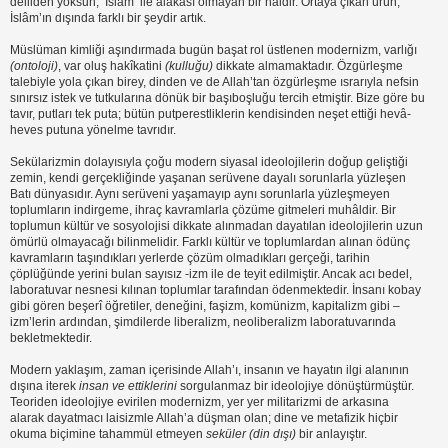
delilden yoksun, ‘İslâm’ ile alakası olmayan bir haldir. Ortaya çıkan ürün,
İslâm’ın dışında farklı bir şeydir artık.
Müslüman kimliği aşındırmada bugün başat rol üstlenen modernizm, varlığı
(ontoloji)
, var oluş hakîkatini
(kulluğu)
dikkate almamaktadır. Özgürleşme
talebiyle yola çıkan birey, dinden ve de Allah’tan özgürleşme ısrarıyla nefsin
sınırsız istek ve tutkularına dönük bir başıboşluğu tercih etmiştir. Bize göre bu
tavır, putları tek puta; bütün putperestliklerin kendisinden neşet ettiği hevâ-
heves putuna yönelme tavrıdır.
Sekülarizmin dolayısıyla çoğu modern siyasal ideolojilerin doğup geliştiği
zemin, kendi gerçekliğinde yaşanan serüvene dayalı sorunlarla yüzleşen
Batı dünyasıdır. Aynı serüveni yaşamayıp aynı sorunlarla yüzleşmeyen
toplumların indirgeme, ihraç kavramlarla çözüme gitmeleri muhâldir. Bir
toplumun kültür ve sosyolojisi dikkate alınmadan dayatılan ideolojilerin uzun
ömürlü olmayacağı bilinmelidir. Farklı kültür ve toplumlardan alınan ödünç
kavramların taşındıkları yerlerde çözüm olmadıkları gerçeği, tarihin
çöplüğünde yerini bulan sayısız -izm ile de teyit edilmiştir. Ancak acı bedel,
laboratuvar nesnesi kılınan toplumlar tarafından ödenmektedir. İnsanı kobay
gibi gören beşerî öğretiler, deneğini, faşizm, komünizm, kapitalizm gibi –
izm’lerin ardından, şimdilerde liberalizm, neoliberalizm laboratuvarında
bekletmektedir.
Modern yaklaşım, zaman içerisinde Allah’ı, insanın ve hayatın ilgi alanının
dışına iterek
insan ve ettiklerini
sorgulanmaz bir ideolojiye dönüştürmüştür.
Teoriden ideolojiye evirilen modernizm, yer yer militarizmi de arkasına
alarak dayatmacı laisizmle Allah’a düşman olan; dine ve metafizik hiçbir
okuma biçimine tahammül etmeyen
seküler (din dışı)
bir anlayıştır.