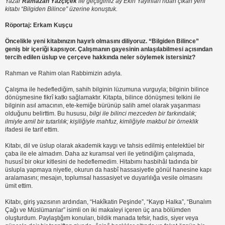
Yazar
Ramazan Yazçiçek
ile geçtiğimiz ay Ekin Yayınları’ndan çıkan yeni
kitabı “Bilgiden Bilince” üzerine konuştuk.
Röportaj: Erkam Kuşçu
Öncelikle yeni kitabınızın hayırlı olmasını diliyoruz. “Bilgiden Bilince”
geniş bir içeriği kapsıyor. Çalışmanın gayesinin anlaşılabilmesi açısından
tercih edilen üslup ve çerçeve hakkında neler söylemek istersiniz?
Rahman ve Rahim olan Rabbimizin adıyla.
Çalışma ile hedeflediğim, sahih bilginin lüzumuna vurguyla; bilginin bilince
dönüşmesine fikrî katkı sağlamaktır. Kitapta, bilince dönüşmesi telkini ile
bilginin asıl amacının, ete-kemiğe bürünüp salih amel olarak yaşanması
olduğunu belirttim. Bu hususu,
bilgi ile bilinci mezceden bir farkındalık;
ilmiyle amil bir tutarlılık; kişiliğiyle mahfuz, kimliğiyle makbul bir örneklik
ifadesi ile tarif ettim.
Kitabı, dil ve üslup olarak akademik kaygı ve tahsis edilmiş entelektüel bir
çaba ile ele almadım. Daha az kuramsal veri ile yetindiğim çalışmada,
hususî bir okur kitlesini de hedeflemedim. Hitabımı hasbihâl tadında bir
üslupla yapmaya niyetle, okurun da hasbî hassasiyetle gönül hanesine kapı
aralamasını; mesajın, toplumsal hassasiyet ve duyarlılığa vesile olmasını
ümit ettim.
Kitabı, giriş yazısının ardından, “Hakîkatin Peşinde”, “Kayıp Halka”, “Bunalım
Çağı ve Müslümanlar” isimli on iki makaleyi içeren üç ana bölümden
oluşturdum. Paylaştığım konuları, bildik manada tefsir, hadis, siyer veya