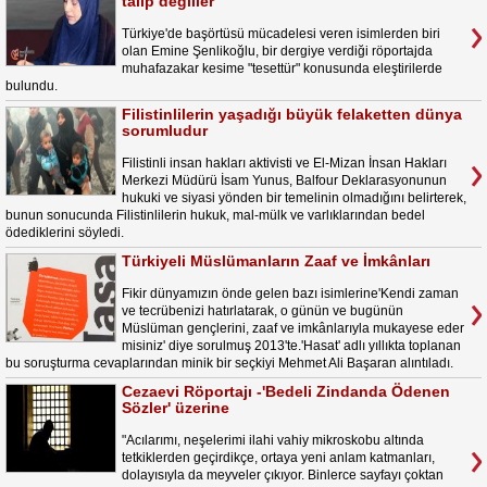
talip değiller"
Türkiye'de başörtüsü mücadelesi veren isimlerden biri
olan Emine Şenlikoğlu, bir dergiye verdiği röportajda
muhafazakar kesime "tesettür" konusunda eleştirilerde
bulundu.
Filistinlilerin yaşadığı büyük felaketten dünya
sorumludur
Filistinli insan hakları aktivisti ve El-Mizan İnsan Hakları
Merkezi Müdürü İsam Yunus, Balfour Deklarasyonunun
hukuki ve siyasi yönden bir temelinin olmadığını belirterek,
bunun sonucunda Filistinlilerin hukuk, mal-mülk ve varlıklarından bedel
ödediklerini söyledi.
Türkiyeli Müslümanların Zaaf ve İmkânları
Fikir dünyamızın önde gelen bazı isimlerine'Kendi zaman
ve tecrübenizi hatırlatarak, o günün ve bugünün
Müslüman gençlerini, zaaf ve imkânlarıyla mukayese eder
misiniz' diye sorulmuş 2013'te.'Hasat' adlı yıllıkta toplanan
bu soruşturma cevaplarından minik bir seçkiyi Mehmet Ali Başaran alıntıladı.
Cezaevi Röportajı -'Bedeli Zindanda Ödenen
Sözler' üzerine
"Acılarımı, neşelerimi ilahi vahiy mikroskobu altında
tetkiklerden geçirdikçe, ortaya yeni anlam katmanları,
dolayısıyla da meyveler çıkıyor. Binlerce sayfayı çoktan