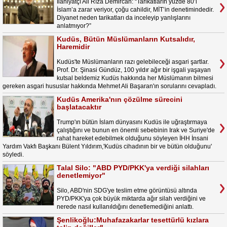
İlahiyatçı Ali Rıza Demircan: “Tarikatların yüzde 80’i
İslam’a zarar veriyor, çoğu cahildir, MİT’in denetimindedir.
Diyanet neden tarikatları da inceleyip yanlışlarını
anlatmıyor?”
Kudüs, Bütün Müslümanların Kutsalıdır,
Haremidir
Kudüs'te Müslümanların razı gelebileceği asgari şartlar.
Prof. Dr. Şinasi Gündüz, 100 yıldır ağır bir işgali yaşayan
kutsal beldemiz Kudüs hakkında her Müslümanın bilmesi
gereken asgari hususlar hakkında Mehmet Ali Başaran'ın sorularını cevapladı.
Kudüs Amerika'nın çözülme sürecini
başlatacaktır
Trump'ın bütün İslam dünyasını Kudüs ile uğraştırmaya
çalıştığını ve bunun en önemli sebebinin Irak ve Suriye'de
rahat hareket edebilmek olduğunu söyleyen İHH İnsani
Yardım Vakfı Başkanı Bülent Yıldırım,'Kudüs cihadının bir ve bütün olduğunu'
söyledi.
Talal Silo: "ABD PYD/PKK'ya verdiği silahları
denetlemiyor"
Silo, ABD'nin SDG'ye teslim etme görüntüsü altında
PYD/PKK'ya çok büyük miktarda ağır silah verdiğini ve
nerede nasıl kullanıldığını denetlemediğini anlattı.
Şenlikoğlu:Muhafazakarlar tesettürlü kızlara