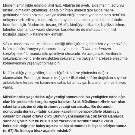
Modernizmin kıble edindiği akıl
(us)
, Allah’ın bir âyeti, ‘akletmenin’ zorunlu
unsuru olmaktan çıkartılmış, adeta bir îman umdesi gibi akide haline
getirilmiştir. Sekülarizmle, vahyin telkin ettiği inancın yeri tamamen dehrî bir
anlayışa terk edilmiş; modernizmle hayatın toplamına şamil bir müdahale
hedeflenmiştir. Modernite, insanı,
tüketici
kimliğiyle itibarsız, kişiliksiz kılmış;
talepleri olan ancak vaadi olmayan karakteriyle de muhatabını nihilist
boşluğa, şaşkınlık haline terk etmiştir.
Vâkıa, modernizmin Müslüman kimliği dönüştürme gücünden ziyade bizâtihi
İslâm’ı dönüştürmeye yeltenmesi; bu yönelimin,
”İslâm-modernizm
karşılaşması”
formunda dile getiriliyor olmasıdır. Ve acı gerçek, kimilerinin,
sekülarizmi, kendisiyle örtüştükleri seküler zihnî bakıştan hareketle eleştirme
komedyasının yaşanıyor olmasıdır!
Küfrün aldığı yeni şekiller, kullandığı farklı dil ve yöntemler doğru
okunmalıdır. Bunun için îmanın değişmez ilkelerini, küfrün değişken seyrine
anlatabilme ferâset ve basiretine sahip bir anlayışa, İslâmî bir bilince ihtiyaç
vardır.
Müslümanlar yaşadıkları ağır yenilgi sonucunda bu yenilgiden daha ağır
olan bir problemle karşı karşıya kaldılar. Artık Müslüman zihnin var olan
sıkıntılara çözüm üretip üretemeyeceği sorunsalı… Bu durumun
sonucunda dünyayı -tabiri caizse- karşıtının perspektifiyle okumaya
çalışan bir vasat ortaya çıktı. Bunun yansımalarına çok farklı alanlarda
şahit oluyoruz. Siz bu hususu bir “tasavvur sorunu” olarak varlık
hakkında doğru bir bakış açısına sahip olamamakla ilişkilendiriyorsunuz.
(s. 67) Bu konuyu biraz açabilir misiniz?