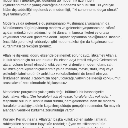
modernizmi gelenekçilik; geleneği de modernlik üzerinden
kıymetlendirmenin yanlış olacağına dair önemli bir husustur. Bu yönüyle
İslâm dışı addettiğim gelenek ve modernliği, “iki cehenneme duçar olmak”
diye tanımlıyorum.
Modern ya da gelenekle düşünüp/inanıp Müslümanca yaşamanın da
Müslümanca düşünüp/inanıp modern ve gelenekle yaşamanın da İslâmî
açıdan mümkün olmadığını, her iki dünyanın kurucu ilkeleri ve ortaya
koydukları pratikleri göstermektedir. Hayatın toplamına baktığımızda, insanın,
öncelikle gelenekçi ruhbanîyet gibi modern akılcılığın da kuşatmasından
kurtarılması gerektiğini görürüz.
Allah ile ilişkimizi doğru eksende belirlemek zorundayız. İstikâmeti Allah’a
kulluk olanlar için bu zorunludur. Bu eksen
neyi
temsil ediyor? Geleneksel
atalar yolunu temsil etmediği gibi, yeni ve iyi denilen modern olanı, salt
aklımıza göre kıymet biçmelerimiz ya da makam, mevki, statü, imaj veya
psikolojik tatmine dönük anlık haz ve kabullerimizi de temsil etmiyor.
İstikâmetin sıhhati, Rabbimizin hoşnut olacağı, vahyin belirlediği korku-umut
arası takva üzere olmadadır hiç kuşkusuz.
Meselelere parçacı bir yaklaşımla değil, bütüncül bir hassasiyetle
bakmalıyız. Aliya,
"Din hurafeleri yok etmezse, hurafeler dini yok eder."
tespitinde bulunur. Tespite konu durum, hem geleneksel hem de modern
hurafeler aracılığıyla dinin kuşatılmış olduğu gerçeğini resmeder. Bu mayınlı
alandan ivedilikle kurtulma zorunluluğu vardır.
Kur’ân-ı Kerîm, insana, Allah’tan başka kulluk edilen sahte ilâhların,
rableştirilen şahısların topyekûn reddini; tuğyan ve istikbarın bütün