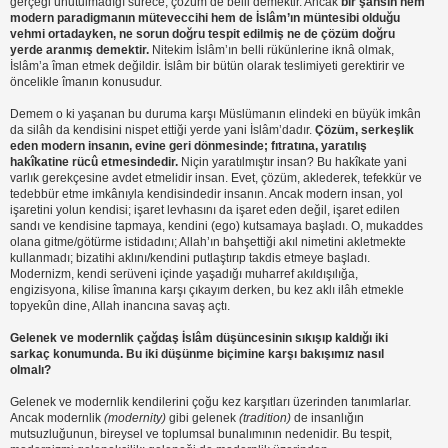
gerçeği unutulmadığı sürece, çözüm de belli demektir. Ancak
bir şahsın hem
modern paradigmanın müteveccihi hem de İslâm’ın müntesibi olduğu
vehmi ortadayken, ne sorun doğru tespit edilmiş ne de çözüm doğru
yerde aranmış demektir.
Nitekim İslâm’ın belli rükünlerine iknâ olmak,
İslâm’a îman etmek değildir. İslâm bir bütün olarak teslimiyeti gerektirir ve
öncelikle îmanın konusudur.
Demem o ki yaşanan bu duruma karşı Müslümanın elindeki en büyük imkân
da silâh da kendisini nispet ettiği yerde yani İslâm’dadır.
Çözüm, serkeşlik
eden modern insanın, evine geri dönmesinde; fıtratına, yaratılış
hakîkatine rücû etmesindedir.
Niçin yaratılmıştır insan? Bu hakîkate yani
varlık gerekçesine avdet etmelidir insan. Evet, çözüm, aklederek, tefekkür ve
tedebbür etme imkânıyla kendisindedir insanın. Ancak modern insan, yol
işaretini yolun kendisi; işaret levhasını da işaret eden değil, işaret edilen
sandı ve kendisine tapmaya, kendini (ego) kutsamaya başladı. O, mukaddes
olana gitme/götürme istidadını; Allah’ın bahşettiği akıl nimetini akletmekte
kullanmadı; bizatihi aklını/kendini putlaştırıp takdis etmeye başladı.
Modernizm, kendi serüveni içinde yaşadığı muharref akıldışılığa,
engizisyona, kilise îmanına karşı çıkayım derken, bu kez aklı ilâh etmekle
topyekûn dine, Allah inancına savaş açtı.
Gelenek ve modernlik çağdaş İslâm düşüncesinin sıkışıp kaldığı iki
sarkaç konumunda. Bu iki düşünme biçimine karşı bakışımız nasıl
olmalı?
Gelenek ve modernlik kendilerini çoğu kez karşıtları üzerinden tanımlarlar.
Ancak modernlik
(modernity)
gibi gelenek
(tradition)
de insanlığın
mutsuzluğunun, bireysel ve toplumsal bunalımının nedenidir. Bu tespit,