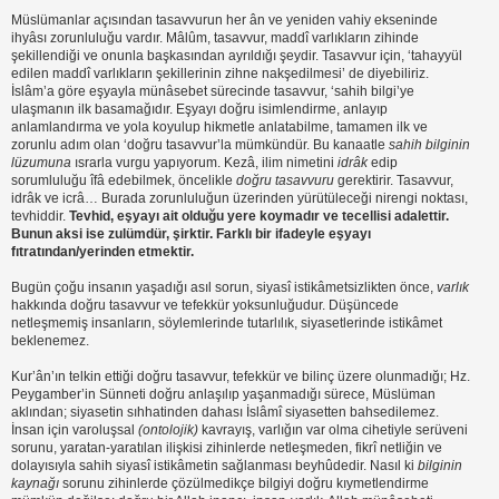
Müslümanlar açısından tasavvurun her ân ve yeniden vahiy ekseninde
ihyâsı zorunluluğu vardır. Mâlûm, tasavvur, maddî varlıkların zihinde
şekillendiği ve onunla başkasından ayrıldığı şeydir. Tasavvur için, ‘tahayyül
edilen maddî varlıkların şekillerinin zihne nakşedilmesi’ de diyebiliriz.
İslâm’a göre eşyayla münâsebet sürecinde tasavvur, ‘sahih bilgi’ye
ulaşmanın ilk basamağıdır. Eşyayı doğru isimlendirme, anlayıp
anlamlandırma ve yola koyulup hikmetle anlatabilme, tamamen ilk ve
zorunlu adım olan ‘doğru tasavvur’la mümkündür. Bu kanaatle
sahih bilginin
lüzumuna
ısrarla vurgu yapıyorum. Kezâ, ilim nimetini
idrâk
edip
sorumluluğu îfâ edebilmek, öncelikle
doğru tasavvuru
gerektirir. Tasavvur,
idrâk ve icrâ… Burada zorunluluğun üzerinden yürütüleceği nirengi noktası,
tevhiddir.
Tevhid, eşyayı ait olduğu yere koymadır ve tecellisi adalettir.
Bunun aksi ise zulümdür, şirktir. Farklı bir ifadeyle eşyayı
fıtratından/yerinden etmektir.
Bugün çoğu insanın yaşadığı asıl sorun, siyasî istikâmetsizlikten önce,
varlık
hakkında doğru tasavvur ve tefekkür yoksunluğudur. Düşüncede
netleşmemiş insanların, söylemlerinde tutarlılık, siyasetlerinde istikâmet
beklenemez.
Kur’ân’ın telkin ettiği doğru tasavvur, tefekkür ve bilinç üzere olunmadığı; Hz.
Peygamber’in Sünneti doğru anlaşılıp yaşanmadığı sürece, Müslüman
aklından; siyasetin sıhhatinden dahası İslâmî siyasetten bahsedilemez.
İnsan için varoluşsal
(ontolojik)
kavrayış, varlığın var olma cihetiyle serüveni
sorunu, yaratan-yaratılan ilişkisi zihinlerde netleşmeden, fikrî netliğin ve
dolayısıyla sahih siyasî istikâmetin sağlanması beyhûdedir. Nasıl ki
bilginin
kaynağı
sorunu zihinlerde çözülmedikçe bilgiyi doğru kıymetlendirme