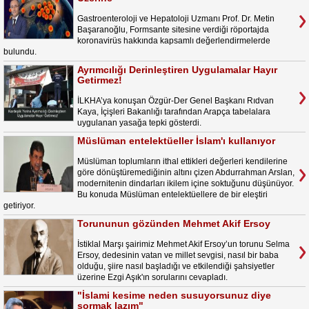
Gastroenteroloji ve Hepatoloji Uzmanı Prof. Dr. Metin
Başaranoğlu, Formsante sitesine verdiği röportajda
koronavirüs hakkında kapsamlı değerlendirmelerde
bulundu.
Ayrımcılığı Derinleştiren Uygulamalar Hayır
Getirmez!
İLKHA’ya konuşan Özgür-Der Genel Başkanı Rıdvan
Kaya, İçişleri Bakanlığı tarafından Arapça tabelalara
uygulanan yasağa tepki gösterdi.
Müslüman entelektüeller İslam'ı kullanıyor
Müslüman toplumların ithal ettikleri değerleri kendilerine
göre dönüştüremediğinin altını çizen Abdurrahman Arslan,
modernitenin dindarları ikilem içine soktuğunu düşünüyor.
Bu konuda Müslüman entelektüellere de bir eleştiri
getiriyor.
Torununun gözünden Mehmet Akif Ersoy
İstiklal Marşı şairimiz Mehmet Akif Ersoy’un torunu Selma
Ersoy, dedesinin vatan ve millet sevgisi, nasıl bir baba
olduğu, şiire nasıl başladığı ve etkilendiği şahsiyetler
üzerine Ezgi Aşık'ın sorularını cevapladı.
"İslami kesime neden susuyorsunuz diye
sormak lazım"