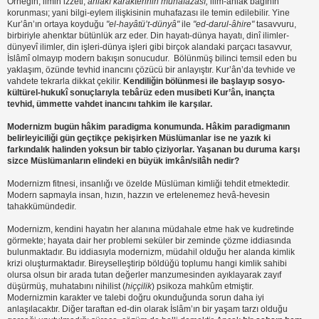
Örneğin, ilmin izzeti,
ahlâkî karakterinin muhafazası,
ilim-ahlâk bağının
korunması; yani bilgi-eylem ilişkisinin muhafazası ile temin edilebilir. Yine
Kur’ân’ın ortaya koyduğu
"el-hayâtü’t-dünyâ"
ile
"ed-darul-âhire"
tasavvuru,
birbiriyle ahenktar bütünlük arz eder. Din hayatı-dünya hayatı, dinî ilimler-
dünyevî ilimler, din işleri-dünya işleri gibi birçok alandaki parçacı tasavvur,
İslâmî olmayıp modern bakışın sonucudur. Bölünmüş bilinci temsil eden bu
yaklaşım, özünde tevhid inancını çözücü bir anlayıştır. Kur’ân’da tevhide ve
vahdete tekrarla dikkat çekilir.
Kendiliğin bölünmesi ile başlayıp sosyo-
kültürel-hukukî sonuçlarıyla tebârüz eden musibeti Kur’ân, inançta
tevhid, ümmette vahdet inancını tahkim ile karşılar.
Modernizm bugün hâkim paradigma konumunda. Hâkim paradigmanın
belirleyiciliği gün geçtikçe pekişirken Müslümanlar ise ne yazık ki
farkındalık halinden yoksun bir tablo çiziyorlar. Yaşanan bu duruma karşı
sizce Müslümanların elindeki en büyük imkân/silâh nedir?
Modernizm fitnesi, insanlığı ve özelde Müslüman kimliği tehdit etmektedir.
Modern sapmayla insan, hızın, hazzın ve ertelenemez hevâ-hevesin
tahakkümündedir.
Modernizm, kendini hayatın her alanına müdahale etme hak ve kudretinde
görmekte; hayata dair her problemi seküler bir zeminde çözme iddiasında
bulunmaktadır. Bu iddiasıyla modernizm, müdahil olduğu her alanda kimlik
krizi oluşturmaktadır. Bireyselleştirip böldüğü toplumu hangi kimlik sahibi
olursa olsun bir arada tutan değerler manzumesinden ayıklayarak zayıf
düşürmüş, muhatabını nihilist (
hiççilik
) psikoza mahkûm etmiştir.
Modernizmin karakter ve talebi doğru okunduğunda sorun daha iyi
anlaşılacaktır. Diğer taraftan ed-din olarak İslâm’ın bir yaşam tarzı olduğu