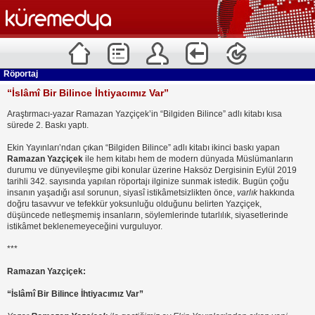
Röportaj
“İslâmî Bir Bilince İhtiyacımız Var”
Araştırmacı-yazar Ramazan Yazçiçek’in “Bilgiden Bilince” adlı kitabı kısa
sürede 2. Baskı yaptı.
Ekin Yayınları’ndan çıkan “Bilgiden Bilince” adlı kitabı ikinci baskı yapan
Ramazan Yazçiçek
ile hem kitabı hem de modern dünyada Müslümanların
durumu ve dünyevileşme gibi konular üzerine Haksöz Dergisinin Eylül 2019
tarihli 342. sayısında yapılan röportajı ilginize sunmak istedik. Bugün çoğu
insanın yaşadığı asıl sorunun, siyasî istikâmetsizlikten önce,
varlık
hakkında
doğru tasavvur ve tefekkür yoksunluğu olduğunu belirten Yazçiçek,
düşüncede netleşmemiş insanların, söylemlerinde tutarlılık, siyasetlerinde
istikâmet beklenemeyeceğini vurguluyor.
***
Ramazan Yazçiçek:
“İslâmî Bir Bilince İhtiyacımız Var”