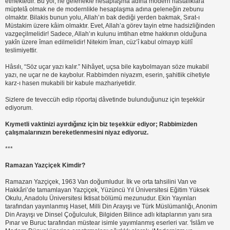
etmektedir. Bu yol, ne gelenekle hesaplaşma adına modern hastalıklara
müptelâ olmak ne de modernlikle hesaplaşma adına geleneğin zebunu
olmaktır. Bilakis bunun yolu, Allah’ın bak dediği yerden bakmak, Sırat-ı
Müstakim üzere kâim olmaktır. Evet, Allah’a görev tayin etme hadsizliğinden
vazgeçilmelidir! Sadece, Allah’ın kulunu imtihan etme hakkının olduğuna
yakîn üzere îman edilmelidir! Nitekim îman, cüz’î kabul olmayıp küllî
teslimiyettir.
Hâsılı, “Söz uçar yazı kalır.” Nihâyet, uçsa bile kaybolmayan söze mukabil
yazı, ne uçar ne de kaybolur. Rabbimden niyazım, eserin, şahitlik cihetiyle
karz-ı hasen mukabili bir kabule mazhariyetidir.
Sizlere de teveccüh edip röportaj dâvetinde bulunduğunuz için teşekkür
ediyorum.
Kıymetli vaktinizi ayırdığınız için biz teşekkür ediyor; Rabbimizden
çalışmalarınızın bereketlenmesini niyaz ediyoruz.
***
Ramazan Yazçiçek Kimdir?
Ramazan Yazçiçek, 1963 Van doğumludur. İlk ve orta tahsilini Van ve
Hakkâri’de tamamlayan Yazçiçek, Yüzüncü Yıl Üniversitesi Eğitim Yüksek
Okulu, Anadolu Üniversitesi İktisat bölümü mezunudur. Ekin Yayınları
tarafından yayınlanmış Haset, Milli Din Arayışı ve Türk Müslümanlığı, Anonim
Din Arayışı ve Dinsel Çoğulculuk, Bilgiden Bilince adlı kitaplarının yanı sıra
Pınar ve Buruc tarafından müstear isimle yayımlanmış eserleri var. 'İslâm ve