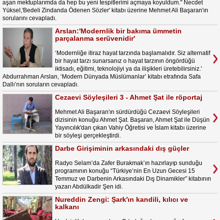
aşan mektuplarımda da hep bu yeni tespitlerimi açmaya koyuldum." Necdet
Yüksel,'Bedeli Zindanda Ödenen Sözler' kitabı üzerine Mehmet Ali Başaran'ın
sorularını cevapladı.
Arslan:'Modernlik bir bakıma ümmetin
parçalanma serüvenidir'
‘Modernliğe itiraz hayat tarzında başlamalıdır. Siz alternatif
bir hayat tarzı sunarsanız o hayat tarzının öngördüğü
iktisadı, eğitimi, teknolojiyi ya da ilişikleri üretebilirsiniz.'
Abdurrahman Arslan, ‘Modern Dünyada Müslümanlar’ kitabı etrafında Safa
Dallı’nın soruların cevapladı.
Cezaevi Söyleşileri 3 - Ahmet Şat ile röportaj
Mehmet Ali Başaran'ın sürdürdüğü Cezaevi Söyleşileri
dizisinin konuğu Ahmet Şat. Başaran, Ahmet Şat ile Düşün
Yayıncılık'dan çıkan Vahiy Öğretisi ve İslam kitabı üzerine
bir söyleşi gerçekleştirdi.
Darbe Girişiminin arkasındaki dış güçler
Radyo Selam’da Zafer Burakmak’ın hazırlayıp sunduğu
programının konuğu “Türkiye’nin En Uzun Gecesi 15
Temmuz ve Darbenin Arkasındaki Dış Dinamikler” kitabının
yazarı Abdülkadir Şen idi.
Nureddin Zengi: Şark'ın kandili, kılıcı ve
kalkanı