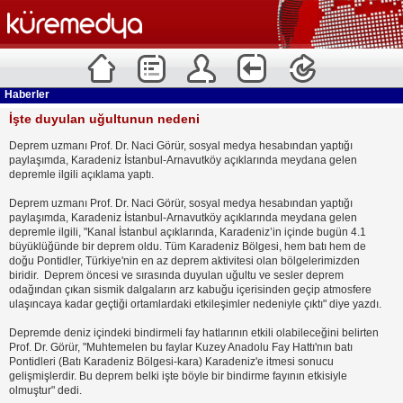
Haberler
İşte duyulan uğultunun nedeni
Deprem uzmanı Prof. Dr. Naci Görür, sosyal medya hesabından yaptığı
paylaşımda, Karadeniz İstanbul-Arnavutköy açıklarında meydana gelen
depremle ilgili açıklama yaptı.
Deprem uzmanı Prof. Dr. Naci Görür, sosyal medya hesabından yaptığı
paylaşımda, Karadeniz İstanbul-Arnavutköy açıklarında meydana gelen
depremle ilgili, "Kanal İstanbul açıklarında, Karadeniz’in içinde bugün 4.1
büyüklüğünde bir deprem oldu. Tüm Karadeniz Bölgesi, hem batı hem de
doğu Pontidler, Türkiye'nin en az deprem aktivitesi olan bölgelerimizden
biridir. Deprem öncesi ve sırasında duyulan uğultu ve sesler deprem
odağından çıkan sismik dalgaların arz kabuğu içerisinden geçip atmosfere
ulaşıncaya kadar geçtiği ortamlardaki etkileşimler nedeniyle çıktı" diye yazdı.
Depremde deniz içindeki bindirmeli fay hatlarının etkili olabileceğini belirten
Prof. Dr. Görür, "Muhtemelen bu faylar Kuzey Anadolu Fay Hattı'nın batı
Pontidleri (Batı Karadeniz Bölgesi-kara) Karadeniz'e itmesi sonucu
gelişmişlerdir. Bu deprem belki işte böyle bir bindirme fayının etkisiyle
olmuştur" dedi.