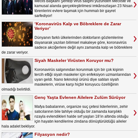
Meclis Başkanı Şentop virüs salgını yüzünden Mecliste ve
kamusal alanda gerçekleştirilmesi imkânsızlaşan 23 Nisan
törenlerini evlere taşımak için hummalı bir gayret
sarfediyor!
‘Koronavirüs Kalp ve Böbreklere de Zarar
Veriyor’
Dünyanın farklı ülkelerinden doktorların gözlemlerine
dayanarak yazılan bilimsel makaleye göre, koronavirüs
sadece akciğerlere değil aynı zamanda kalp ve böbreklere
de zarar veriyor.
Siyah Maskeler Virüsten Koruyor mu?
Koronavirüs salgınından korunmak için bir çok kişinin
tercih ettiği siyah maskeler için enfeksiyon uzmanlarından
uyarı geldi. Nano teknoloji ürünü diye satılan siyah
maskelerin, virüse karşı hiçbir koruyucu özelliğinin
olmadığı belirtildi.
Genç Yaşta Evlenen Ailelere Zulüm Sürüyor
Mafya babalarının, organize suç çetesi liderlerinin, zehir
satıcılarının bile tahliye olduğu bir zamanda karşılıklı
rızayla evlendikleri halde sırf yaşları 18’in altında olduğu
için hayatın kendilerine zindana dönüştürüldüğü aileler
hala adalet bekliyor.
Filyasyon nedir?