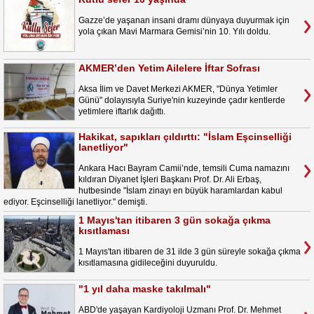
Gazze’de yaşanan insani dramı dünyaya duyurmak için
yola çıkan Mavi Marmara Gemisi’nin 10. Yılı doldu.
AKMER’den Yetim Ailelere İftar Sofrası
Aksa İlim ve Davet Merkezi AKMER, "Dünya Yetimler
Günü" dolayısıyla Suriye'nin kuzeyinde çadır kentlerde
yetimlere iftarlık dağıttı.
Hakikat, sapıkları çıldırttı: "İslam Eşcinselliği
lanetliyor"
Ankara Hacı Bayram Camii’nde, temsili Cuma namazını
kıldıran Diyanet İşleri Başkanı Prof. Dr. Ali Erbaş,
hutbesinde "İslam zinayı en büyük haramlardan kabul
ediyor. Eşcinselliği lanetliyor." demişti.
1 Mayıs'tan itibaren 3 gün sokağa çıkma
kısıtlaması
1 Mayıs'tan itibaren de 31 ilde 3 gün süreyle sokağa çıkma
kısıtlamasına gidileceğini duyuruldu.
"1 yıl daha maske takılmalı"
ABD'de yaşayan Kardiyoloji Uzmanı Prof. Dr. Mehmet