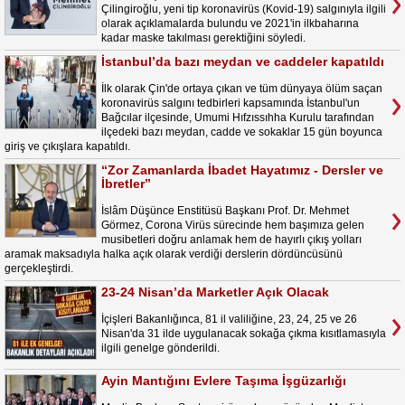
Çilingiroğlu, yeni tip koronavirüs (Kovid-19) salgınıyla ilgili
olarak açıklamalarda bulundu ve 2021'in ilkbaharına
kadar maske takılması gerektiğini söyledi.
İstanbul’da bazı meydan ve caddeler kapatıldı
İlk olarak Çin'de ortaya çıkan ve tüm dünyaya ölüm saçan
koronavirüs salgını tedbirleri kapsamında İstanbul'un
Bağcılar ilçesinde, Umumi Hıfzıssıhha Kurulu tarafından
ilçedeki bazı meydan, cadde ve sokaklar 15 gün boyunca
giriş ve çıkışlara kapatıldı.
“Zor Zamanlarda İbadet Hayatımız - Dersler ve
İbretler”
İslâm Düşünce Enstitüsü Başkanı Prof. Dr. Mehmet
Görmez, Corona Virüs sürecinde hem başımıza gelen
musibetleri doğru anlamak hem de hayırlı çıkış yolları
aramak maksadıyla halka açık olarak verdiği derslerin dördüncüsünü
gerçekleştirdi.
23-24 Nisan’da Marketler Açık Olacak
İçişleri Bakanlığınca, 81 il valiliğine, 23, 24, 25 ve 26
Nisan'da 31 ilde uygulanacak sokağa çıkma kısıtlamasıyla
ilgili genelge gönderildi.
Ayin Mantığını Evlere Taşıma İşgüzarlığı