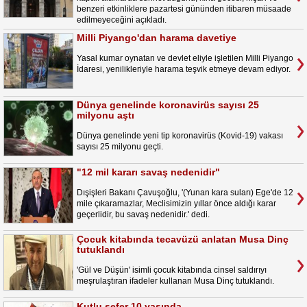
benzeri etkinliklere pazartesi gününden itibaren müsaade
edilmeyeceğini açıkladı.
Milli Piyango'dan harama davetiye
Yasal kumar oynatan ve devlet eliyle işletilen Milli Piyango
İdaresi, yenilikleriyle harama teşvik etmeye devam ediyor.
Dünya genelinde koronavirüs sayısı 25
milyonu aştı
Dünya genelinde yeni tip koronavirüs (Kovid-19) vakası
sayısı 25 milyonu geçti.
"12 mil kararı savaş nedenidir"
Dışişleri Bakanı Çavuşoğlu, '(Yunan kara suları) Ege'de 12
mile çıkaramazlar, Meclisimizin yıllar önce aldığı karar
geçerlidir, bu savaş nedenidir.' dedi.
Çocuk kitabında tecavüzü anlatan Musa Dinç
tutuklandı
'Gül ve Düşün' isimli çocuk kitabında cinsel saldırıyı
meşrulaştıran ifadeler kullanan Musa Dinç tutuklandı.
Kutlu sefer 10 yaşında