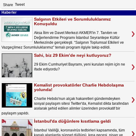
Tweet
Share
Haberler
Salgının Etkileri ve Sorumluluklarımız
Konuşuldu
Aksa İlim ve Davet Merkezi AKMER'in 7. Tanıtım ve
Değerlendirme Programı İstanbul Seyrantepe Kültür
Merkezinde gerçekleşti. “Salgının Toplumsal Etkileri ve
Vazgeçilmez Sorumluluklarımız” temalı program ilgiyle takip edildi.
Sahi, biz 29 Ekim’de neyi kutluyoruz?
29 Ekim Cumhuriyet Bayramı, yeni kurulan rejim için ne
ifade ediyordu?
Kemalist provokatörler Charlie Hebdolaşma
yolunda!
Charlie Hebdo'nun alçak hakaretleri gündemdeyken
sosyal paylaşım sitesi Twitter'da, Kemalist dikta tarafından
asılarak şehid edilen alimler üzerinden provokatif bir
paylaşım yapıldı.
İstanbul'da düğünlere kısıtlama geldi
İstanbul Valiliği, koronavirüs tedbirleri kapsamında, tüm
kapalı alanlarda sünnet düğünü, kına gecesi, nişan ve