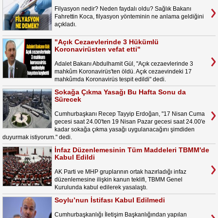
Filyasyon nedir? Neden faydalı oldu? Sağlık Bakanı
Fahrettin Koca, filyasyon yönteminin ne anlama geldiğini
açıkladı.
"Açık Cezaevlerinde 3 Hükümlü
Koronavirüsten vefat etti"
Adalet Bakanı Abdulhamit Gül, "Açık cezaevlerinde 3
mahkûm Koronavirüs'ten öldü. Açık cezaevindeki 17
mahkûmda Koronavirüs tespit edildi" dedi.
Sokağa Çıkma Yasağı Bu Hafta Sonu da
Sürecek
Cumhurbaşkanı Recep Tayyip Erdoğan, "17 Nisan Cuma
gecesi saat 24.00'ten 19 Nisan Pazar gecesi saat 24.00'e
kadar sokağa çıkma yasağı uygulanacağını şimdiden
duyurmak istiyorum." dedi.
İnfaz Düzenlemesinin Tüm Maddeleri TBMM'de
Kabul Edildi
AK Parti ve MHP gruplarının ortak hazırladığı infaz
düzenlemesine ilişkin kanun teklifi, TBMM Genel
Kurulunda kabul edilerek yasalaştı.
Soylu’nun İstifası Kabul Edilmedi
Cumhurbaşkanlığı İletişim Başkanlığından yapılan