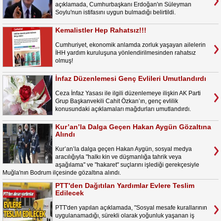
açıklamada, Cumhurbaşkanı Erdoğan'ın Süleyman
Soylu'nun istifasını uygun bulmadığı belirtildi.
Kemalistler Hep Rahatsız!!!
Cumhuriyet, ekonomik anlamda zorluk yaşayan ailelerin
İHH yardım kuruluşuna yönlendirilmesinden rahatsız
olmuş!
İnfaz Düzenlemesi Genç Evlileri Umutlandırdı
Ceza İnfaz Yasası ile ilgili düzenlemeye ilişkin AK Parti
Grup Başkanvekili Cahit Özkan’ın, genç evlilik
konusundaki açıklamaları mağdurları umutlandırdı.
Kur’an’la Dalga Geçen Hakan Aygün Gözaltına
Alındı
Kur’an’la dalga geçen Hakan Aygün, sosyal medya
aracılığıyla "halkı kin ve düşmanlığa tahrik veya
aşağılama" ve "hakaret" suçlarını işlediği gerekçesiyle
Muğla'nın Bodrum ilçesinde gözaltına alındı.
PTT'den Dağıtılan Yardımlar Evlere Teslim
Edilecek
PTT'den yapılan açıklamada, "Sosyal mesafe kurallarının
uygulanamadığı, sürekli olarak yoğunluk yaşanan iş