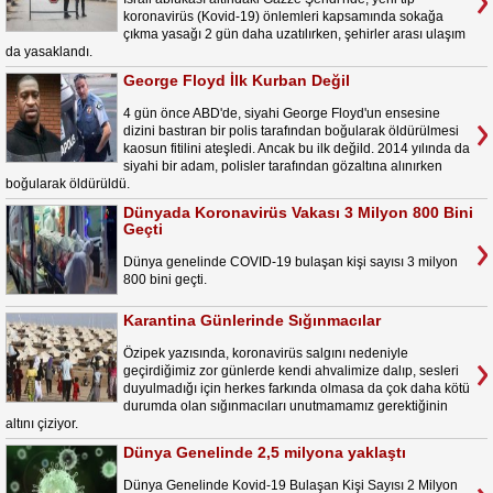
koronavirüs (Kovid-19) önlemleri kapsamında sokağa
çıkma yasağı 2 gün daha uzatılırken, şehirler arası ulaşım
da yasaklandı.
George Floyd İlk Kurban Değil
4 gün önce ABD'de, siyahi George Floyd'un ensesine
dizini bastıran bir polis tarafından boğularak öldürülmesi
kaosun fitilini ateşledi. Ancak bu ilk değild. 2014 yılında da
siyahi bir adam, polisler tarafından gözaltına alınırken
boğularak öldürüldü.
Dünyada Koronavirüs Vakası 3 Milyon 800 Bini
Geçti
Dünya genelinde COVID-19 bulaşan kişi sayısı 3 milyon
800 bini geçti.
Karantina Günlerinde Sığınmacılar
Özipek yazısında, koronavirüs salgını nedeniyle
geçirdiğimiz zor günlerde kendi ahvalimize dalıp, sesleri
duyulmadığı için herkes farkında olmasa da çok daha kötü
durumda olan sığınmacıları unutmamamız gerektiğinin
altını çiziyor.
Dünya Genelinde 2,5 milyona yaklaştı
Dünya Genelinde Kovid-19 Bulaşan Kişi Sayısı 2 Milyon