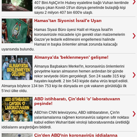
407 Bini AştıÇin'in Hubey eyaletine bağlı Vuhan kentinde
ortaya çıkan Kovid-19'un dünya genelinde bulaştığı kişi
sayısı 2 milyon 407 bin 600'e ulaştı.
Hamas’tan Siyonist İsrail’e Uyarı
Hamas Siyasi Büro üyesi Halil el-Hayya İsrail'in
koronavirüsle mücadele için gerekli olan malzemelerin
Gazze’ye tedarik edilmesini engellemesi halinde
Hamas’ın başka önlemler almak zorunda kalacağı
uyarısında bulundu.
Almanya’da 'beklenmeyen' gelişme!
Almanya Başbakanı Merkel'in, koronavirüs önlemlerini
gevşetme kararı almasının hemen ardından bir günde
rekor seviyede ölüm gerçekleşti. Son 24 saatte 315 kişi
hayatını kaybetti. 2 bin 543 kişide daha virüs tespit edildi.
Almanya böylece 134 bin 753 kişi ile dünyada en çok vakanın görüldüğü ilk
5’inci ülke oldu.
ABD istihbaratı, Çin’deki 'o' laboratuvarın
peşinde!
ABD'nin CNN televizyonu, ABD istihbaratının, Çin'in
yalanlamalarına rağmen koronavirüs salgının sıfır noktası
kabul edilen Wuhan'daki viroloji laboratuvarında üretildiği
iddialarını araştırdığını bildirdi.
Çin'den ABD'nin koronavirüs iddialarına