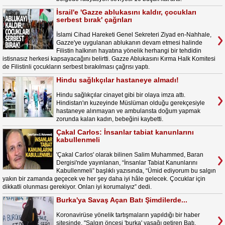
İsrail'e 'Gazze ablukasını kaldır, çocukları
serbest bırak' çağrıları
İslami Cihad Hareketi Genel Sekreteri Ziyad en-Nahhale,
Gazze'ye uygulanan ablukanın devam etmesi halinde
Filistin halkının hayatına yönelik herhangi bir tehdidin
istisnasız herkesi kapsayacağını belirtti. Gazze Ablukasını Kırma Halk Komitesi
de Filistinli çocukların serbest bırakılması çağrısı yaptı.
Hindu sağlıkçılar hastaneye almadı!
Hindu sağlıkçılar cinayet gibi bir olaya imza attı.
Hindistan'ın kuzeyinde Müslüman olduğu gerekçesiyle
hastaneye alınmayan ve ambulansta doğum yapmak
zorunda kalan kadın, bebeğini kaybetti.
Çakal Carlos: İnsanlar tabiat kanunlarını
kabullenmeli
'Çakal Carlos' olarak bilinen Salim Muhammed, Baran
Dergisi'nde yayınlanan, “İnsanlar Tabiat Kanunlarını
Kabullenmeli” başlıklı yazısında, “Ümid ediyorum bu salgın
yakın bir zamanda geçecek ve her şey daha iyi hâle gelecek. Çocuklar için
dikkatli olunması gerekiyor. Onları iyi korumalıyız” dedi.
Burka'ya Savaş Açan Batı Şimdilerde...
Koronavirüse yönelik tartışmaların yapıldığı bir haber
sitesinde, "Salgın öncesi 'burka' yasağı getiren Batı,