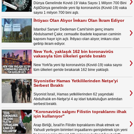
Dünya Genelinde Kovid-19 Vaka Sayısı 1 Milyon 700 Bini
AştıDünya genelinde yeni tip koronavirüs (Kovid-19) vaka
sayısı 1 milyon 700 bini aştı.
İhtiyacı Olan Alıyor İmkanı Olan İkram Ediyor
İstanbul Sarıyer Dedeman Cami'sinin genç imamı
Abdulsamet Çakır, cemaatle ibadete kapanan caminin
kapısını hayır için açtı. İhtiyacı olan alıyor, imkanı olan
getirip ikram ediyor.
New York, yaklaşık 162 bin koronavirüs
vakasıyla tüm ülkeleri geride bıraktı
New York'ta yeni tip koronavirüs (Kovid-19) vaka sayısı
tüm ülkeleri geride bırakarak 162 bine yaklaştı.
Siyonistler Hamas Yetkililerinden Netşe'yi
Serbest Bıraktı
Siyonist İsrail, Hamas yetkililerinden 62 yaşındaki
Abdulhalık en-Netşe'yi 4 ay idari tutukluluğun ardından
serbest bıraktı.
"Koronavirüs salgını Filistin topraklarını ilhak
için kullanıyor"
Arap Birliği, İsrail'in Filistin topraklarını ilhak etmek ve
Yahudi yerleşim birimleri inşaatlarını genişletmek için yeni