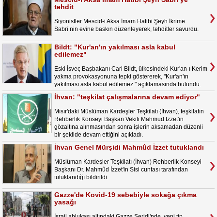
tehdit
Siyonistler Mescid-i Aksa İmam Hatibi Şeyh İkrime
Sabri’nin evine baskın düzenleyerek, tehditler savurdu.
Bildt: "Kur'an'ın yakılması asla kabul
edilemez"
Eski İsveç Başbakanı Carl Bildt, ülkesindeki Kur'an-ı Kerim
yakma provokasyonuna tepki göstererek, "Kur'an'ın
yakılması asla kabul edilemez." açıklamasında bulundu.
İhvan: "teşkilat çalışmalarına devam ediyor"
Mısır'daki Müslüman Kardeşler Teşkilatı (İhvan), teşkilatın
Rehberlik Konseyi Başkan Vekili Mahmud İzzet'in
gözaltına alınmasından sonra işlerin aksamadan düzenli
bir şekilde devam ettiğini açıkladı.
İhvan Genel Mürşidi Mahmûd İzzet tutuklandı
Müslüman Kardeşler Teşkilatı (İhvan) Rehberlik Konseyi
Başkanı Dr. Mahmûd İzzet'in Sisi cuntası tarafından
tutuklandığı bildirildi.
Gazze'de Kovid-19 sebebiyle sokağa çıkma
yasağı
İsrail ablukası altındaki Gazze Şeridi'nde, yeni tip