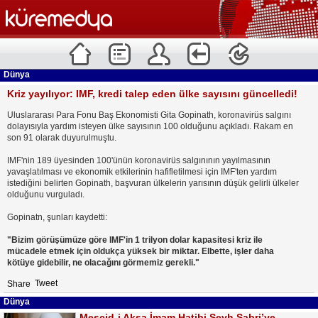
Dünya
Kriz yayılıyor: IMF, kredi talep eden ülke sayısını güncelledi!
Uluslararası Para Fonu Baş Ekonomisti Gita Gopinath, koronavirüs salgını
dolayısıyla yardım isteyen ülke sayısının 100 olduğunu açıkladı. Rakam en
son 91 olarak duyurulmuştu.
IMF'nin 189 üyesinden 100'ünün koronavirüs salgınının yayılmasının
yavaşlatılması ve ekonomik etkilerinin hafifletilmesi için IMF'ten yardım
istediğini belirten Gopinath, başvuran ülkelerin yarısının düşük gelirli ülkeler
olduğunu vurguladı.
Gopinatn, şunları kaydetti:
"Bizim görüşümüze göre IMF'in 1 trilyon dolar kapasitesi kriz ile
mücadele etmek için oldukça yüksek bir miktar. Elbette, işler daha
kötüye gidebilir, ne olacağını görmemiz gerekli."
Tweet
Share
Dünya
Mescid-i Aksa İmam Hatibi Şeyh Sabri’ye