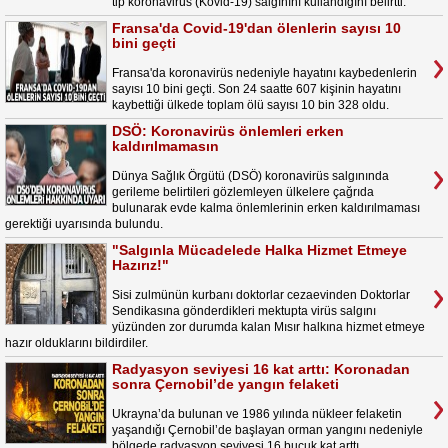
tip koronavirüs (Kovid-19) salgınını kullandığını belirtti.
Fransa'da Covid-19'dan ölenlerin sayısı 10
bini geçti
Fransa'da koronavirüs nedeniyle hayatını kaybedenlerin
sayısı 10 bini geçti. Son 24 saatte 607 kişinin hayatını
kaybettiği ülkede toplam ölü sayısı 10 bin 328 oldu.
DSÖ: Koronavirüs önlemleri erken
kaldırılmamasın
Dünya Sağlık Örgütü (DSÖ) koronavirüs salgınında
gerileme belirtileri gözlemleyen ülkelere çağrıda
bulunarak evde kalma önlemlerinin erken kaldırılmaması
gerektiği uyarısında bulundu.
"Salgınla Mücadelede Halka Hizmet Etmeye
Hazırız!"
Sisi zulmünün kurbanı doktorlar cezaevinden Doktorlar
Sendikasına gönderdikleri mektupta virüs salgını
yüzünden zor durumda kalan Mısır halkına hizmet etmeye
hazır olduklarını bildirdiler.
Radyasyon seviyesi 16 kat arttı: Koronadan
sonra Çernobil’de yangın felaketi
Ukrayna’da bulunan ve 1986 yılında nükleer felaketin
yaşandığı Çernobil’de başlayan orman yangını nedeniyle
bölgede radyasyon seviyesi 16 buçuk kat arttı.