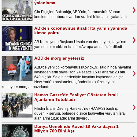
yalanlama
Çin Dışişleri Bakanlığı, ABD’nin, 'koronavirüs Vuhan
kentinde bir laboratuvardan sızdırıldı' iddiasını yalanladı.
AB'den koronavirüs itirafı: İtalya'nın yanında
kimse yoktu
AB Komisyonu Başkanı Ursula von der Leyen, İtalya'nın
yanında olmadıkları için tüm Avrupa adına özür diledi.
ABD'de morglar yetersiz
ABD'de yeni tip koronavirüs (Kovid-19) salgınında hayatını
kaybedenlerin sayısı son 24 saatte 1533 artarak 23 bin
649’a çıktı. Salgın nedeniyle hayatını kaybedenler için
New York'ta hastanelere gönderilmek üzere yeni
konteyner morglar hazırlandı.
Hamas Gazze'de Faaliyet Gösteren İsrail
Ajanlarını Tutukladı
Filistin İslami Direniş Hareketi'ne (HAMAS) bağlı iç
güvenlik servisi, bölgede gizlice faaliyetler yürüten İsrail
ajanlarını tutukladıklarını duyurdu.
Dünya Genelinde Kovid-19 Vaka Sayısı 1
Milyon 700 Bini Aştı