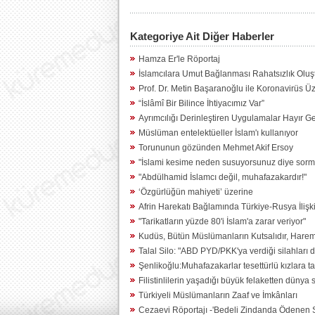
Kategoriye Ait Diğer Haberler
Hamza Er'le Röportaj
İslamcılara Umut Bağlanması Rahatsızlık Oluş
Prof. Dr. Metin Başaranoğlu ile Koronavirüs Ü
“İslâmî Bir Bilince İhtiyacımız Var”
Ayrımcılığı Derinleştiren Uygulamalar Hayır Ge
Müslüman entelektüeller İslam'ı kullanıyor
Torununun gözünden Mehmet Akif Ersoy
"İslami kesime neden susuyorsunuz diye sorm
"Abdülhamid İslamcı değil, muhafazakardır!"
‘Özgürlüğün mahiyeti’ üzerine
Afrin Harekatı Bağlamında Türkiye-Rusya İlişki
"Tarikatların yüzde 80'i İslam'a zarar veriyor"
Kudüs, Bütün Müslümanların Kutsalıdır, Harem
Talal Silo: "ABD PYD/PKK'ya verdiği silahları 
Şenlikoğlu:Muhafazakarlar tesettürlü kızlara tal
Filistinlilerin yaşadığı büyük felaketten dünya
Türkiyeli Müslümanların Zaaf ve İmkânları
Cezaevi Röportajı -'Bedeli Zindanda Ödenen S