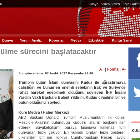
56
Künye
|
Video Galeri
|
Foto Galeri
Dünya
Yorum Analiz
Röportaj
Medya
Etkinlikler
Kültür Sanat
lme sürecini başlatacaktır
A+
|
Normal
|
A-
Son güncelleme: 07 Aralık 2017 Perşembe 22:46
Trump'ın bütün İslam dünyasını Kudüs ile uğraştırmaya
çalıştığını ve bunun en önemli sebebinin Irak ve Suriye'de
rahat hareket edebilmek olduğunu söyleyen İHH İnsani
Yardım Vakfı Başkanı Bülent Yıldırım,'Kudüs cihadının bir ve
bütün olduğunu' söyledi.
Küre Medya / Haber Merkezi
ABD Başkanı Donald Trump'ın Müslümanların ilk kıblesi
Mescid-i Aksa'nın bulunduğu Kudüs'ü İsrail'in başkenti ilan
ederek, Büyükelçiliği'ni buraya taşımaya kalkması tüm
KUL
dünyadan tepki çekiyor. En yüksek tondan tepki gösteren
ülkelerden biri ise Türkiye. Cumhurbaşkanı Recep Tayyip