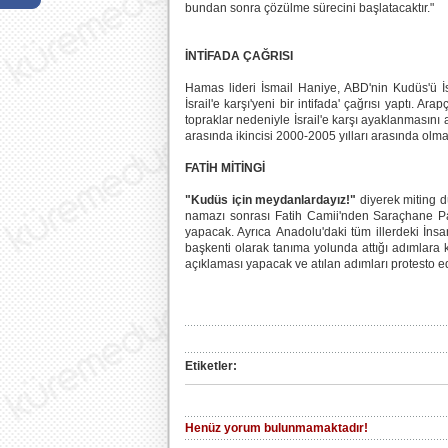
bundan sonra çözülme sürecini başlatacaktır."
İNTİFADA ÇAĞRISI
Hamas lideri İsmail Haniye, ABD'nin Kudüs'ü İsra
İsrail'e karşı'yeni bir intifada' çağrısı yaptı. Arap
topraklar nedeniyle İsrail'e karşı ayaklanmasını an
arasında ikincisi 2000-2005 yılları arasında olma
FATİH MİTİNGİ
"Kudüs için meydanlardayız!"
diyerek miting 
namazı sonrası Fatih Camii'nden Saraçhane Pa
yapacak. Ayrıca Anadolu'daki tüm illerdeki İns
başkenti olarak tanıma yolunda attığı adımlara
açıklaması yapacak ve atılan adımları protesto 
Etiketler:
Henüz yorum bulunmamaktadır!