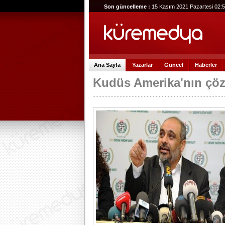
Son güncelleme :
15 Kasım 2021 Pazartesi 02:
Ana Sayfa
Yazarlar
Güncel
Haberler
Kudüs Amerika'nın çözü