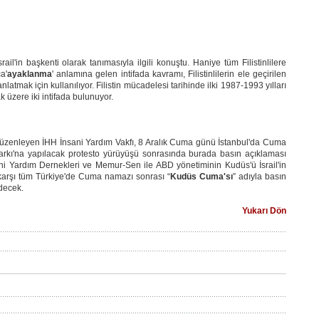
il'in başkenti olarak tanımasıyla ilgili konuştu. Haniye tüm Filistinlilere
ça'
ayaklanma
' anlamına gelen intifada kavramı, Filistinlilerin ele geçirilen
latmak için kullanılıyor. Filistin mücadelesi tarihinde ilki 1987-1993 yılları
k üzere iki intifada bulunuyor.
düzenleyen İHH İnsani Yardım Vakfı, 8 Aralık Cuma günü İstanbul'da Cuma
rkı'na yapılacak protesto yürüyüşü sonrasında burada basın açıklaması
ani Yardım Dernekleri ve Memur-Sen ile ABD yönetiminin Kudüs'ü İsrail'in
 karşı tüm Türkiye'de Cuma namazı sonrası “
Kudüs Cuma'sı
” adıyla basın
edecek.
Yukarı Dön