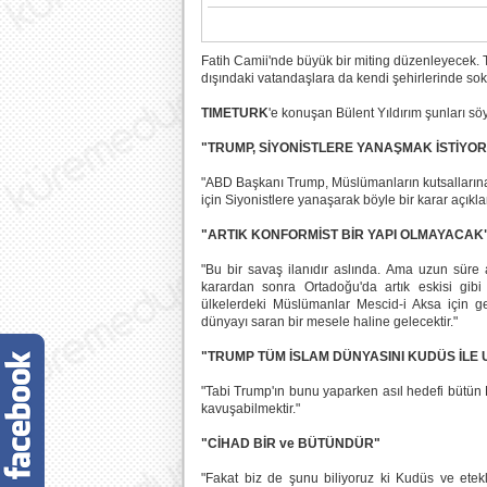
Fatih Camii'nde büyük bir miting düzenleyecek. T
dışındaki vatandaşlara da kendi şehirlerinde sok
TIMETURK
'e konuşan Bülent Yıldırım şunları söy
"TRUMP, SİYONİSTLERE YANAŞMAK İSTİYOR
"ABD Başkanı Trump, Müslümanların kutsallarına bi
için Siyonistlere yanaşarak böyle bir karar açıklam
"ARTIK KONFORMİST BİR YAPI OLMAYACAK
"Bu bir savaş ilanıdır aslında. Ama uzun süre
karardan sonra Ortadoğu'da artık eskisi gibi
ülkelerdeki Müslümanlar Mescid-i Aksa için ge
dünyayı saran bir mesele haline gelecektir."
"TRUMP TÜM İSLAM DÜNYASINI KUDÜS İLE 
"Tabi Trump'ın bunu yaparken asıl hedefi bütün M
kavuşabilmektir."
"CİHAD BİR ve BÜTÜNDÜR"
"Fakat biz de şunu biliyoruz ki Kudüs ve etek