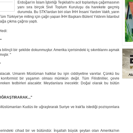
Erdoğan'ın İslam İşbirliği Teşkilatı'nı acil toplantıya çağırmasının
yanı sıra birçok Sivil Toplum Kuruluşu da harekete geçmiş
durumda. Bu STK'lardan biri olan İHH İnsani Yardım Vakfı, yarın
üm Türkiye'ye miting için çağrı yapan İHH Başkanı Bülent Yıldırım İstanbul
ağa çıkma çağrısı yaptı.
ledi:
"
linçli bir şekilde dokunmuştur. Amerika içerisindeki iç sıkıntılarını aşmak
ıştır. "
"
 alacak. Umarım Müslüman halklar bu işin ciddiyetine varırlar. Çünkü bu
 konformist bir yaşamın olması mümkün değil. Tüm Filistinliler, çevre
reken tedbirleri alacaktır. Meydanlara inecektir. Doğal olarak bu bütün
UĞRAŞTIRARAK..."
üslümanları Kudüs ile uğraştırarak Suriye ve Irak'ta istediği pozisyonlara
lerindeki cihad bir ve bütündür. İnşallah büyük şeytan olan Amerika'nın