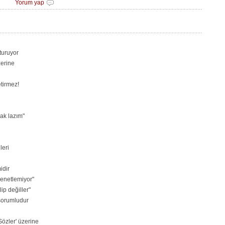
Yorum yap
turuyor
zerine
tirmez!
ak lazım"
leri
idir
denetlemiyor"
ip değiller"
 sorumludur
özler' üzerine