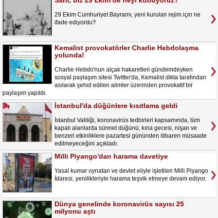
Sahi, biz 29 Ekim’de neyi kutluyoruz?
29 Ekim Cumhuriyet Bayramı, yeni kurulan rejim için ne
ifade ediyordu?
Kemalist provokatörler Charlie Hebdolaşma
yolunda!
Charlie Hebdo'nun alçak hakaretleri gündemdeyken
sosyal paylaşım sitesi Twitter'da, Kemalist dikta tarafından
asılarak şehid edilen alimler üzerinden provokatif bir
paylaşım yapıldı.
İstanbul'da düğünlere kısıtlama geldi
İstanbul Valiliği, koronavirüs tedbirleri kapsamında, tüm
kapalı alanlarda sünnet düğünü, kına gecesi, nişan ve
benzeri etkinliklere pazartesi gününden itibaren müsaade
edilmeyeceğini açıkladı.
Milli Piyango'dan harama davetiye
Yasal kumar oynatan ve devlet eliyle işletilen Milli Piyango
İdaresi, yenilikleriyle harama teşvik etmeye devam ediyor.
Dünya genelinde koronavirüs sayısı 25
milyonu aştı