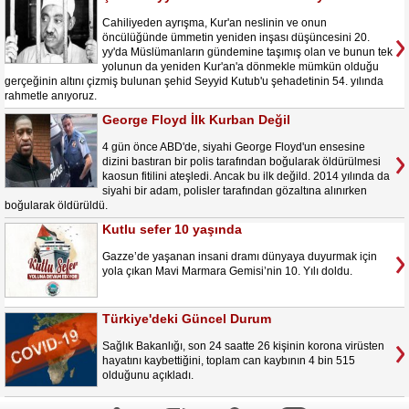
Cahiliyeden ayrışma, Kur'an neslinin ve onun
öncülüğünde ümmetin yeniden inşası düşüncesini 20.
yy'da Müslümanların gündemine taşımış olan ve bunun tek
yolunun da yeniden Kur'an'a dönmekle mümkün olduğu
gerçeğinin altını çizmiş bulunan şehid Seyyid Kutub'u şehadetinin 54. yılında
rahmetle anıyoruz.
George Floyd İlk Kurban Değil
4 gün önce ABD'de, siyahi George Floyd'un ensesine
dizini bastıran bir polis tarafından boğularak öldürülmesi
kaosun fitilini ateşledi. Ancak bu ilk değild. 2014 yılında da
siyahi bir adam, polisler tarafından gözaltına alınırken
boğularak öldürüldü.
Kutlu sefer 10 yaşında
Gazze’de yaşanan insani dramı dünyaya duyurmak için
yola çıkan Mavi Marmara Gemisi’nin 10. Yılı doldu.
Türkiye'deki Güncel Durum
Sağlık Bakanlığı, son 24 saatte 26 kişinin korona virüsten
hayatını kaybettiğini, toplam can kaybının 4 bin 515
olduğunu açıkladı.