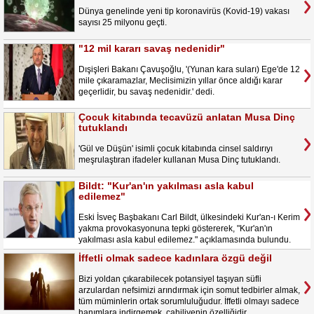
Dünya genelinde yeni tip koronavirüs (Kovid-19) vakası
sayısı 25 milyonu geçti.
"12 mil kararı savaş nedenidir"
Dışişleri Bakanı Çavuşoğlu, '(Yunan kara suları) Ege'de 12
mile çıkaramazlar, Meclisimizin yıllar önce aldığı karar
geçerlidir, bu savaş nedenidir.' dedi.
Çocuk kitabında tecavüzü anlatan Musa Dinç
tutuklandı
'Gül ve Düşün' isimli çocuk kitabında cinsel saldırıyı
meşrulaştıran ifadeler kullanan Musa Dinç tutuklandı.
Bildt: "Kur'an'ın yakılması asla kabul
edilemez"
Eski İsveç Başbakanı Carl Bildt, ülkesindeki Kur'an-ı Kerim
yakma provokasyonuna tepki göstererek, "Kur'an'ın
yakılması asla kabul edilemez." açıklamasında bulundu.
İffetli olmak sadece kadınlara özgü değil
Bizi yoldan çıkarabilecek potansiyel taşıyan süfli
arzulardan nefsimizi arındırmak için somut tedbirler almak,
tüm müminlerin ortak sorumluluğudur. İffetli olmayı sadece
hanımlara indirgemek, cahiliyenin özelliğidir.