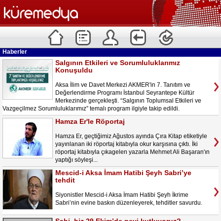
Haberler
Salgının Etkileri ve Sorumluluklarımız
Konuşuldu
Aksa İlim ve Davet Merkezi AKMER'in 7. Tanıtım ve
Değerlendirme Programı İstanbul Seyrantepe Kültür
Merkezinde gerçekleşti. “Salgının Toplumsal Etkileri ve
Vazgeçilmez Sorumluluklarımız” temalı program ilgiyle takip edildi.
Hamza Er'le Röportaj
Hamza Er, geçtiğimiz Ağustos ayında Çıra Kitap etiketiyle
yayınlanan iki röportaj kitabıyla okur karşısına çıktı. İki
röportaj kitabıyla çıkagelen yazarla Mehmet Ali Başaran'ın
yaptığı söyleşi...
Mescid-i Aksa İmam Hatibi Şeyh Sabri’ye
tehdit
Siyonistler Mescid-i Aksa İmam Hatibi Şeyh İkrime
Sabri’nin evine baskın düzenleyerek, tehditler savurdu.