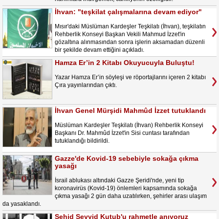
İhvan: "teşkilat çalışmalarına devam ediyor"
Mısır'daki Müslüman Kardeşler Teşkilatı (İhvan), teşkilatın
Rehberlik Konseyi Başkan Vekili Mahmud İzzet'in
gözaltına alınmasından sonra işlerin aksamadan düzenli
bir şekilde devam ettiğini açıkladı.
Hamza Er’in 2 Kitabı Okuyucuyla Buluştu!
Yazar Hamza Er’in söyleşi ve röportajlarını içeren 2 kitabı
Çıra yayınlarından çıktı.
İhvan Genel Mürşidi Mahmûd İzzet tutuklandı
Müslüman Kardeşler Teşkilatı (İhvan) Rehberlik Konseyi
Başkanı Dr. Mahmûd İzzet'in Sisi cuntası tarafından
tutuklandığı bildirildi.
Gazze'de Kovid-19 sebebiyle sokağa çıkma
yasağı
İsrail ablukası altındaki Gazze Şeridi'nde, yeni tip
koronavirüs (Kovid-19) önlemleri kapsamında sokağa
çıkma yasağı 2 gün daha uzatılırken, şehirler arası ulaşım
da yasaklandı.
Şehid Seyyid Kutub'u rahmetle anıyoruz