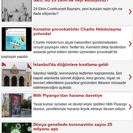
Sahi, biz 29 Ekim’de neyi kutluyoruz?
29 Ekim Cumhuriyet Bayramı, yeni kurulan rejim için ne
ifade ediyordu?
Kemalist provokatörler Charlie Hebdolaşma
yolunda!
Charlie Hebdo'nun alçak hakaretleri gündemdeyken
sosyal paylaşım sitesi Twitter'da, Kemalist dikta tarafından
asılarak şehid edilen alimler üzerinden provokatif bir
paylaşım yapıldı.
İstanbul'da düğünlere kısıtlama geldi
İstanbul Valiliği, koronavirüs tedbirleri kapsamında, tüm
kapalı alanlarda sünnet düğünü, kına gecesi, nişan ve
benzeri etkinliklere pazartesi gününden itibaren müsaade
edilmeyeceğini açıkladı.
Milli Piyango'dan harama davetiye
Yasal kumar oynatan ve devlet eliyle işletilen Milli Piyango
İdaresi, yenilikleriyle harama teşvik etmeye devam ediyor.
Dünya genelinde koronavirüs sayısı 25
milyonu aştı