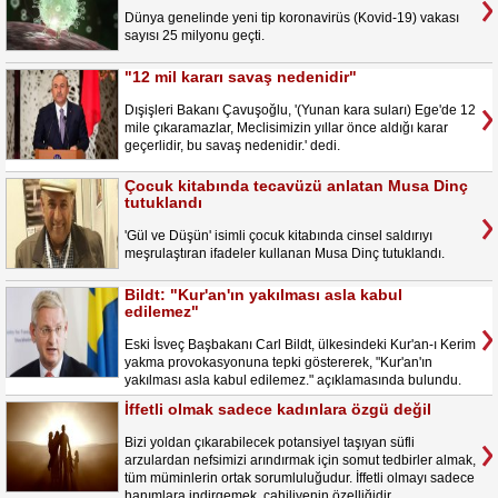
Dünya genelinde yeni tip koronavirüs (Kovid-19) vakası
sayısı 25 milyonu geçti.
"12 mil kararı savaş nedenidir"
Dışişleri Bakanı Çavuşoğlu, '(Yunan kara suları) Ege'de 12
mile çıkaramazlar, Meclisimizin yıllar önce aldığı karar
geçerlidir, bu savaş nedenidir.' dedi.
Çocuk kitabında tecavüzü anlatan Musa Dinç
tutuklandı
'Gül ve Düşün' isimli çocuk kitabında cinsel saldırıyı
meşrulaştıran ifadeler kullanan Musa Dinç tutuklandı.
Bildt: "Kur'an'ın yakılması asla kabul
edilemez"
Eski İsveç Başbakanı Carl Bildt, ülkesindeki Kur'an-ı Kerim
yakma provokasyonuna tepki göstererek, "Kur'an'ın
yakılması asla kabul edilemez." açıklamasında bulundu.
İffetli olmak sadece kadınlara özgü değil
Bizi yoldan çıkarabilecek potansiyel taşıyan süfli
arzulardan nefsimizi arındırmak için somut tedbirler almak,
tüm müminlerin ortak sorumluluğudur. İffetli olmayı sadece
hanımlara indirgemek, cahiliyenin özelliğidir.