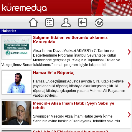
Haberler
Salgının Etkileri ve Sorumluluklarımız
Konuşuldu
Aksa İlim ve Davet Merkezi AKMER'in 7. Tanıtım ve
Değerlendirme Programı İstanbul Seyrantepe Kültür
Merkezinde gerçekleşti. “Salgının Toplumsal Etkileri ve
Vazgeçilmez Sorumluluklarımız” temalı program ilgiyle takip edildi.
Hamza Er'le Röportaj
Hamza Er, geçtiğimiz Ağustos ayında Çıra Kitap etiketiyle
yayınlanan iki röportaj kitabıyla okur karşısına çıktı. İki
röportaj kitabıyla çıkagelen yazarla Mehmet Ali Başaran'ın
yaptığı söyleşi...
Mescid-i Aksa İmam Hatibi Şeyh Sabri’ye
tehdit
Siyonistler Mescid-i Aksa İmam Hatibi Şeyh İkrime
Sabri’nin evine baskın düzenleyerek, tehditler savurdu.