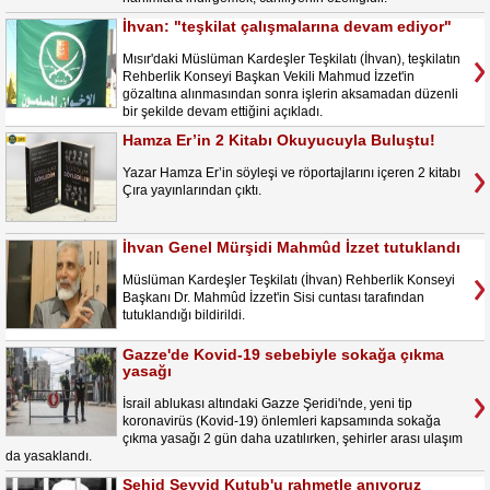
İhvan: "teşkilat çalışmalarına devam ediyor"
Mısır'daki Müslüman Kardeşler Teşkilatı (İhvan), teşkilatın
Rehberlik Konseyi Başkan Vekili Mahmud İzzet'in
gözaltına alınmasından sonra işlerin aksamadan düzenli
bir şekilde devam ettiğini açıkladı.
Hamza Er’in 2 Kitabı Okuyucuyla Buluştu!
Yazar Hamza Er’in söyleşi ve röportajlarını içeren 2 kitabı
Çıra yayınlarından çıktı.
İhvan Genel Mürşidi Mahmûd İzzet tutuklandı
Müslüman Kardeşler Teşkilatı (İhvan) Rehberlik Konseyi
Başkanı Dr. Mahmûd İzzet'in Sisi cuntası tarafından
tutuklandığı bildirildi.
Gazze'de Kovid-19 sebebiyle sokağa çıkma
yasağı
İsrail ablukası altındaki Gazze Şeridi'nde, yeni tip
koronavirüs (Kovid-19) önlemleri kapsamında sokağa
çıkma yasağı 2 gün daha uzatılırken, şehirler arası ulaşım
da yasaklandı.
Şehid Seyyid Kutub'u rahmetle anıyoruz