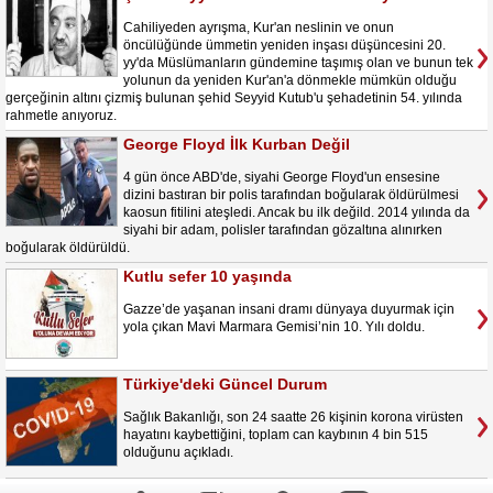
Cahiliyeden ayrışma, Kur'an neslinin ve onun
öncülüğünde ümmetin yeniden inşası düşüncesini 20.
yy'da Müslümanların gündemine taşımış olan ve bunun tek
yolunun da yeniden Kur'an'a dönmekle mümkün olduğu
gerçeğinin altını çizmiş bulunan şehid Seyyid Kutub'u şehadetinin 54. yılında
rahmetle anıyoruz.
George Floyd İlk Kurban Değil
4 gün önce ABD'de, siyahi George Floyd'un ensesine
dizini bastıran bir polis tarafından boğularak öldürülmesi
kaosun fitilini ateşledi. Ancak bu ilk değild. 2014 yılında da
siyahi bir adam, polisler tarafından gözaltına alınırken
boğularak öldürüldü.
Kutlu sefer 10 yaşında
Gazze’de yaşanan insani dramı dünyaya duyurmak için
yola çıkan Mavi Marmara Gemisi’nin 10. Yılı doldu.
Türkiye'deki Güncel Durum
Sağlık Bakanlığı, son 24 saatte 26 kişinin korona virüsten
hayatını kaybettiğini, toplam can kaybının 4 bin 515
olduğunu açıkladı.