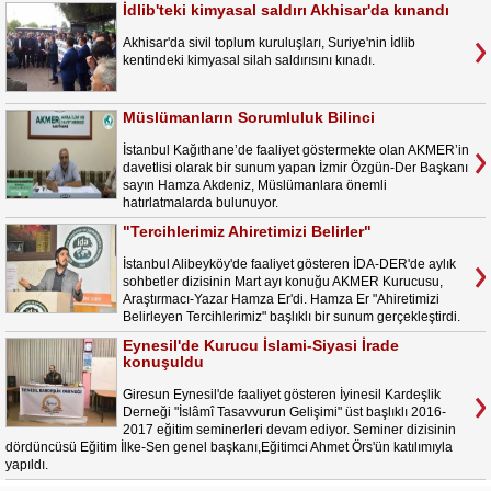
İdlib'teki kimyasal saldırı Akhisar'da kınandı
Akhisar'da sivil toplum kuruluşları, Suriye'nin İdlib
kentindeki kimyasal silah saldırısını kınadı.
Müslümanların Sorumluluk Bilinci
İstanbul Kağıthane’de faaliyet göstermekte olan AKMER’in
davetlisi olarak bir sunum yapan İzmir Özgün-Der Başkanı
sayın Hamza Akdeniz, Müslümanlara önemli
hatırlatmalarda bulunuyor.
"Tercihlerimiz Ahiretimizi Belirler"
İstanbul Alibeyköy'de faaliyet gösteren İDA-DER'de aylık
sohbetler dizisinin Mart ayı konuğu AKMER Kurucusu,
Araştırmacı-Yazar Hamza Er'di. Hamza Er "Ahiretimizi
Belirleyen Tercihlerimiz" başlıklı bir sunum gerçekleştirdi.
Eynesil'de Kurucu İslami-Siyasi İrade
konuşuldu
Giresun Eynesil'de faaliyet gösteren İyinesil Kardeşlik
Derneği "İslâmî Tasavvurun Gelişimi" üst başlıklı 2016-
2017 eğitim seminerleri devam ediyor. Seminer dizisinin
dördüncüsü Eğitim İlke-Sen genel başkanı,Eğitimci Ahmet Örs'ün katılımıyla
yapıldı.