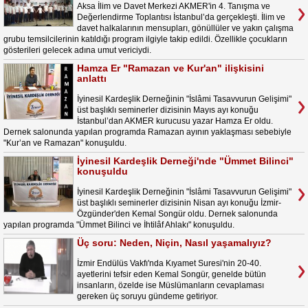
Aksa İlim ve Davet Merkezi AKMER'in 4. Tanışma ve
Değerlendirme Toplantısı İstanbul’da gerçekleşti. İlim ve
davet halkalarının mensupları, gönüllüler ve yakın çalışma
grubu temsilcilerinin katıldığı program ilgiyle takip edildi. Özellikle çocukların
gösterileri gelecek adına umut vericiydi.
Hamza Er "Ramazan ve Kur'an" ilişkisini
anlattı
İyinesil Kardeşlik Derneğinin "İslâmi Tasavvurun Gelişimi"
üst başlıklı seminerler dizisinin Mayıs ayı konuğu
İstanbul’dan AKMER kurucusu yazar Hamza Er oldu.
Dernek salonunda yapılan programda Ramazan ayının yaklaşması sebebiyle
"Kur’an ve Ramazan" konuşuldu.
İyinesil Kardeşlik Derneği'nde "Ümmet Bilinci"
konuşuldu
İyinesil Kardeşlik Derneğinin "İslâmi Tasavvurun Gelişimi"
üst başlıklı seminerler dizisinin Nisan ayı konuğu İzmir-
Özgünder'den Kemal Songür oldu. Dernek salonunda
yapılan programda "Ümmet Bilinci ve İhtilâf Ahlakı" konuşuldu.
Üç soru: Neden, Niçin, Nasıl yaşamalıyız?
İzmir Endülüs Vakfı'nda Kıyamet Suresi'nin 20-40.
ayetlerini tefsir eden Kemal Songür, genelde bütün
insanların, özelde ise Müslümanların cevaplaması
gereken üç soruyu gündeme getiriyor.