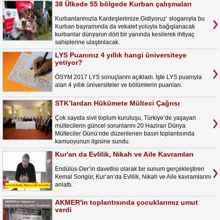
38 Ülkede 55 bölgede Kurban çalışmaları
Kurbanlarımızla Kardeşlerimize Gidiyoruz’ sloganıyla bu
Kurban bayramında da vekalet yoluyla bağışlanacak
kurbanlar dünyanın dört bir yanında kesilerek ihtiyaç
sahiplerine ulaştırılacak.
LYS Puanınız 4 yıllık hangi üniversiteye
yetiyor?
ÖSYM 2017 LYS sonuçlarını açıkladı. İşte LYS puanıyla
alan 4 yıllık üniversiteler ve bölümlerin puanları.
STK’lardan Hükümete Mülteci Çağrısı
Çok sayıda sivil toplum kuruluşu, Türkiye’de yaşayan
mültecilerin güncel sorunlarını 20 Haziran Dünya
Mülteciler Günü’nde düzenlenen basın toplantısında
kamuoyunun ilgisine sundu.
Kur'an da Evlilik, Nikah ve Aile Kavramları
Endülüs-Der’in davetlisi olarak bir sunum gerçekleştiren
Kemal Songür, Kur’an’da Evlilik, Nikah ve Aile kavramlarını
anlattı.
AKMER'in toplantısında çocuklarımız umut
verdi