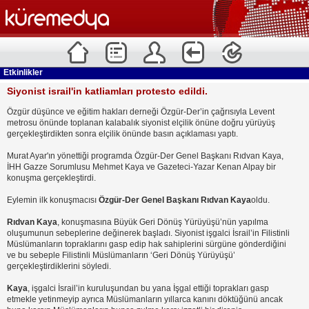
Etkinlikler
Siyonist israil'in katliamları protesto edildi.
Özgür düşünce ve eğitim hakları derneği Özgür-Der’in çağrısıyla Levent
metrosu önünde toplanan kalabalık siyonist elçilik önüne doğru yürüyüş
gerçekleştirdikten sonra elçilik önünde basın açıklaması yaptı.
Murat Ayar'ın yönettiği programda Özgür-Der Genel Başkanı Rıdvan Kaya,
İHH Gazze Sorumlusu Mehmet Kaya ve Gazeteci-Yazar Kenan Alpay bir
konuşma gerçekleştirdi.
Eylemin ilk konuşmacısı
Özgür-Der Genel Başkanı Rıdvan Kaya
oldu.
Rıdvan Kaya
, konuşmasına Büyük Geri Dönüş Yürüyüşü’nün yapılma
oluşumunun sebeplerine değinerek başladı. Siyonist işgalci İsrail’in Filistinli
Müslümanların topraklarını gasp edip hak sahiplerini sürgüne gönderdiğini
ve bu sebeple Filistinli Müslümanların ‘Geri Dönüş Yürüyüşü’
gerçekleştirdiklerini söyledi.
Kaya
, işgalci İsrail’in kuruluşundan bu yana İşgal ettiği toprakları gasp
etmekle yetinmeyip ayrıca Müslümanların yıllarca kanını döktüğünü ancak