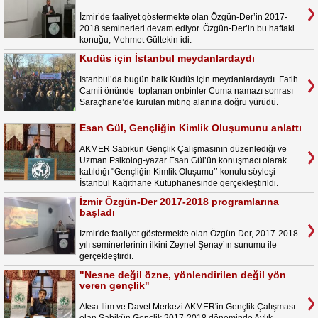
İzmir’de faaliyet göstermekte olan Özgün-Der’in 2017-
2018 seminerleri devam ediyor. Özgün-Der’in bu haftaki
konuğu, Mehmet Gültekin idi.
Kudüs için İstanbul meydanlardaydı
İstanbul’da bugün halk Kudüs için meydanlardaydı. Fatih
Camii önünde toplanan onbinler Cuma namazı sonrası
Saraçhane’de kurulan miting alanına doğru yürüdü.
Esan Gül, Gençliğin Kimlik Oluşumunu anlattı
AKMER Sabikun Gençlik Çalışmasının düzenlediği ve
Uzman Psikolog-yazar Esan Gül’ün konuşmacı olarak
katıldığı "Gençliğin Kimlik Oluşumu’’ konulu söyleşi
İstanbul Kağıthane Kütüphanesinde gerçekleştirildi.
İzmir Özgün-Der 2017-2018 programlarına
başladı
İzmir'de faaliyet göstermekte olan Özgün Der, 2017-2018
yılı seminerlerinin ilkini Zeynel Şenay’ın sunumu ile
gerçekleştirdi.
"Nesne değil özne, yönlendirilen değil yön
veren gençlik"
Aksa İlim ve Davet Merkezi AKMER'in Gençlik Çalışması