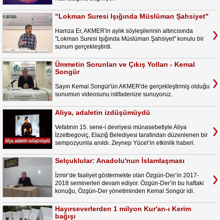
"Lokman Suresi Işığında Müslüman Şahsiyet"
Hamza Er, AKMER'in aylık söyleşilerinin altıncısında
"Lokman Suresi Işığında Müslüman Şahsiyet" konulu bir
sunum gerçekleştirdi.
Ümmetin Sorunları ve Çıkış Yolları - Kemal
Songür
Sayın Kemal Songür'ün AKMER'de gerçekleştirmiş olduğu
sunumun videosunu istifadenize sunuyoruz.
Aliya, adaletin izdüşümüydü
Vefatının 15. sene-i devriyesi münasebetiyle Aliya
İzzetbegoviç, Elazığ Belediyesi tarafından düzenlenen bir
sempozyumla anıldı. Zeynep Yücel’in etkinlik haberi.
Selçuklular: Anadolu'nun İslamlaşması
İzmir’de faaliyet göstermekte olan Özgün-Der’in 2017-
2018 seminerleri devam ediyor. Özgün-Der’in bu haftaki
konuğu, Özgün-Der yönetiminden Kemal Songür idi.
Hayırseverlerden 1 milyon Kur'an-ı Kerim
bağışı