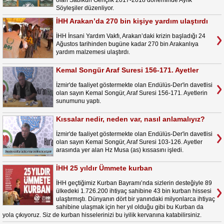
olan Sabikûn Gençlik 2017-2018 döneminde Aylık
Söyleşiler düzenliyor.
İHH Arakan’da 270 bin kişiye yardım ulaştırdı
İHH İnsani Yardım Vakfı, Arakan’daki krizin başladığı 24
Ağustos tarihinden bugüne kadar 270 bin Arakanlıya
yardım malzemesi ulaştırdı.
Kemal Songür Araf Suresi 156-171. Ayetler
İzmir'de faaliyet göstermekte olan Endülüs-Der'in davetlisi
olan sayın Kemal Songür, Araf Suresi 156-171. Ayetlerin
sunumunu yaptı.
Kıssalar nedir, neden var, nasıl anlamalıyız?
İzmir'de faaliyet göstermekte olan Endülüs-Der'in davetlisi
olan sayın Kemal Songür, Araf Suresi 103-126. Ayetler
arasında yer alan Hz Musa (as) kıssasını işledi.
İHH 25 yıldır Ümmete kurban
İHH geçtiğimiz Kurban Bayramı’nda sizlerin desteğiyle 89
ülkedeki 1.726.200 ihtiyaç sahibine 43 bin kurban hissesi
ulaştırmıştı. Dünyanın dört bir yanındaki milyonlarca ihtiyaç
sahibine ulaşmak için her yıl olduğu gibi bu Kurban da
yola çıkıyoruz. Siz de kurban hisselerinizi bu iyilik kervanına katabilirsiniz.