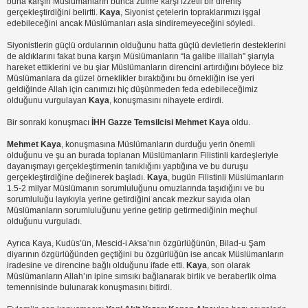
buna karşın Müslümanların bunca zulme karşı izzetli bir direniş
gerçekleştirdiğini belirtti.
Kaya
, Siyonist çetelerin topraklarımızı işgal
edebileceğini ancak Müslümanları asla sindiremeyeceğini söyledi.
Siyonistlerin güçlü ordularının olduğunu hatta güçlü devletlerin desteklerini
de aldıklarını fakat buna karşın Müslümanların “la galibe illallah” şiarıyla
hareket ettiklerini ve bu şiar Müslümanların direncini artırdığını böylece biz
Müslümanlara da güzel örneklikler bıraktığını bu örnekliğin ise yeri
geldiğinde Allah için canımızı hiç düşünmeden feda edebileceğimiz
olduğunu vurgulayan
Kaya
, konuşmasını nihayete erdirdi.
Bir sonraki konuşmacı
İHH Gazze Temsilcisi Mehmet Kaya
oldu.
Mehmet Kaya
, konuşmasına Müslümanların durduğu yerin önemli
olduğunu ve şu an burada toplanan Müslümanların Filistinli kardeşleriyle
dayanışmayı gerçekleştirmenin tanıklığını yaptığına ve bu duruşu
gerçekleştirdiğine değinerek başladı.
Kaya
, bugün Filistinli Müslümanların
1.5-2 milyar Müslümanın sorumluluğunu omuzlarında taşıdığını ve bu
sorumluluğu layıkıyla yerine getirdiğini ancak mezkur sayıda olan
Müslümanların sorumluluğunu yerine getirip getirmediğinin meçhul
olduğunu vurguladı.
Ayrıca Kaya, Kudüs’ün, Mescid-i Aksa’nın özgürlüğünün, Bilad-u Şam
diyarının özgürlüğünden geçtiğini bu özgürlüğün ise ancak Müslümanların
iradesine ve direncine bağlı olduğunu ifade etti.
Kaya
, son olarak
Müslümanların Allah’ın ipine sımsıkı bağlanarak birlik ve beraberlik olma
temennisinde bulunarak konuşmasını bitirdi.