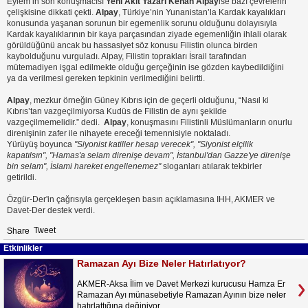
Eylem’in son konuşmacısı
Yeni Akit Yazarı Kenan Alpay
ise bazı çevrelerin
çelişkisine dikkati çekti.
Alpay
, Türkiye’nin Yunanistan’la Kardak kayalıkları
konusunda yaşanan sorunun bir egemenlik sorunu olduğunu dolayısıyla
Kardak kayalıklarının bir kaya parçasından ziyade egemenliğin ihlali olarak
görüldüğünü ancak bu hassasiyet söz konusu Filistin olunca birden
kaybolduğunu vurguladı. Alpay, Filistin toprakları İsrail tarafından
mütemadiyen işgal edilmekte olduğu gerçeğinin ise gözden kaybedildiğini
ya da verilmesi gereken tepkinin verilmediğini belirtti.
Alpay
, mezkur örneğin Güney Kıbrıs için de geçerli olduğunu, “Nasıl ki
Kıbrıs’tan vazgeçilmiyorsa Kudüs de Filistin de aynı şekilde
vazgeçilmemelidir.” dedi.
Alpay
, konuşmasını Filistinli Müslümanların onurlu
direnişinin zafer ile nihayete ereceği temennisiyle noktaladı.
Yürüyüş boyunca
"Siyonist katiller hesap verecek", "Siyonist elçilik
kapatılsın", "Hamas'a selam direnişe devam", İstanbul'dan Gazze'ye direnişe
bin selam", İslami hareket engellenemez"
sloganları atılarak tekbirler
getirildi.
Özgür-Der'in çağrısıyla gerçekleşen basın açıklamasına IHH, AKMER ve
Davet-Der destek verdi.
Tweet
Share
Etkinlikler
Ramazan Ayı Bize Neler Hatırlatıyor?
AKMER-Aksa İlim ve Davet Merkezi kurucusu Hamza Er
Ramazan Ayı münasebetiyle Ramazan Ayının bize neler
hatırlattığına değiniyor.