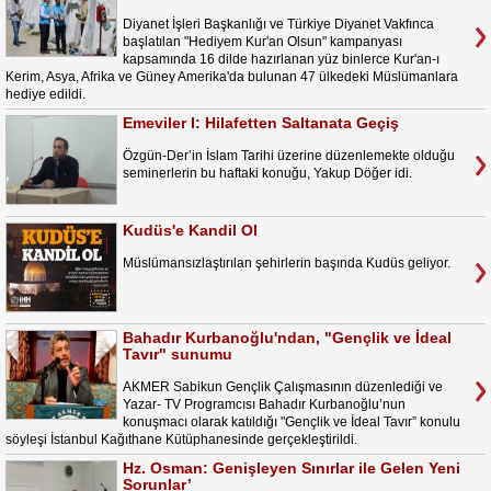
Diyanet İşleri Başkanlığı ve Türkiye Diyanet Vakfınca
başlatılan "Hediyem Kur'an Olsun" kampanyası
kapsamında 16 dilde hazırlanan yüz binlerce Kur'an-ı
Kerim, Asya, Afrika ve Güney Amerika'da bulunan 47 ülkedeki Müslümanlara
hediye edildi.
Emeviler I: Hilafetten Saltanata Geçiş
Özgün-Der’in İslam Tarihi üzerine düzenlemekte olduğu
seminerlerin bu haftaki konuğu, Yakup Döğer idi.
Kudüs'e Kandil Ol
Müslümansızlaştırılan şehirlerin başında Kudüs geliyor.
Bahadır Kurbanoğlu'ndan, "Gençlik ve İdeal
Tavır" sunumu
AKMER Sabikun Gençlik Çalışmasının düzenlediği ve
Yazar- TV Programcısı Bahadır Kurbanoğlu’nun
konuşmacı olarak katıldığı "Gençlik ve İdeal Tavır” konulu
söyleşi İstanbul Kağıthane Kütüphanesinde gerçekleştirildi.
Hz. Osman: Genişleyen Sınırlar ile Gelen Yeni
Sorunlar’