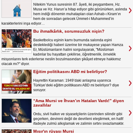
Nitekim Yunus suresinin 87. âyeti, iki peygambere, Hz.
Musa ve Hz. Harun’a hitap ediyor gibi görünürken, aslında
hem indiği dönemin muhatapları olan Ashab-ı Kiram’ın
hem de sonradan gelecek Ümmet-i Muhammed’in
karakterlerini inşa ediyor…
Bu ihmalkârlık, sorumsuzluk niçin?
Basketbolcu eşinin karnı burnunda salonda eşini
desteklediği haberi üzerine bir mukayese yapan Hamza
Er, Müslümanların halini sorgulayarak, "Müslüman
kadınlar bu hayattan çekilirse, öğretmenlik, örneklik
misyonlarını terk ederlerse neslin bozulmasından şikâyet etmeye hakkımız
olacak mı?" diyor.
Eğitim politikasını ABD mi belirliyor?
Hayrettin Karaman: 1949’daki anlaşma uyarınca
Türkiye’deki eğitim politikasını ABD mi belirliyor? diye
soruyor.
“Ama Mursi ve İhvan’ın Hataları Vardı!” diyen
zavallılar
Ordu, sivil halkın ve siyasetçilerin üzerinden silindir gibi
geçerken, devireni değil de devrileni eleştirmek, en hafif
ifadeyle zulmü alkışlamak ve zalimin sırtını sıvazlamaktır.
Mısır'ın rüyası Mursi