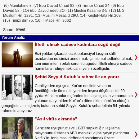
(6) Mümtahine 8, (7) Ebû Davud Cihad 82, (8) Tirmizî Cihad 24, (9) Ebû
Davud 58, (1O) Ebû Davud Edeb 2O, (11) Müslim Kasame 3-5, (12) M. S.
Müslüm Hn. 1291, (13) Müslim Mesacid 29O, (14) Keşfül-Hafa Hn.209,
(15) Timizi Birr 75, (16) İ. Mace Hn. 3662
Tweet
Share
Yorum Analiz
İffetli olmak sadece kadınlara özgü değil
Bizi yoldan çıkarabilecek potansiyel taşıyan süfli
arzulardan nefsimizi arındırmak için somut tedbirler almak,
tüm müminlerin ortak sorumluluğudur. İffetli olmayı sadece
hanımlara indirgemek, cahiliyenin özelliğidir.
Şehid Seyyid Kutub'u rahmetle anıyoruz
Cahiliyeden ayrışma, Kur'an neslinin ve onun
öncülüğünde ümmetin yeniden inşası düşüncesini 20.
yy'da Müslümanların gündemine taşımış olan ve bunun tek
yolunun da yeniden Kur'an'a dönmekle mümkün olduğu
gerçeğinin altını çizmiş bulunan şehid Seyyid Kutub'u şehadetinin 54. yılında
rahmetle anıyoruz.
"Asıl virüs ekranda"
Gençlere uyuşturucu ve LGBT sapkınlığını aşılama
misyonunu üstlenen ABD merkezli dijital yayın platformu
Netflix’in, toplumsal değerleri aşındırmak üzere