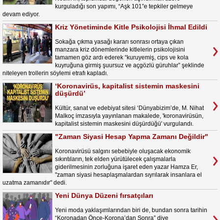
kurguladığı son yapımı, “Aşk 101”e tepkiler gelmeye
devam ediyor.
Kriz Yönetiminde Kitle Psikolojisi İhmal Edildi
Sokağa çıkma yasağı kararı sonrası ortaya çıkan
manzara kriz dönemlerinde kitlelerin psikolojisini
tamamen göz ardı ederek “kuruyemiş, cips ve kola
kuyruğuna girmiş şuursuz ve açgözlü güruhlar” şeklinde
niteleyen trollerin söylemi etrafı kapladı.
‘Koronavirüs, kapitalist sistemin maskesini
düşürdü’
Kültür, sanat ve edebiyat sitesi ‘Dünyabizim’de, M. Nihat
Malkoç imzasıyla yayınlanan makalede, 'koronavirüsün,
kapitalist sistemin maskesini düşürdüğü' vurgulandı.
"Zaman Siyasi Hesap Yapma Zamanı Değildir"
Koronavirüsü salgını sebebiyle oluşacak ekonomik
sıkıntıların, tek elden yürütülecek çalışmalarla
giderilmesinin zorluğuna işaret eden yazar Hamza Er,
"zaman siyasi hesaplaşmalardan sıyrılarak insanlara el
uzatma zamanıdır" dedi.
Yeni Dünya Düzeni fırsatçıları
Yeni moda yaklaşımlarından biri de, bundan sonra tarihin
“Koronadan Önce-Korona’dan Sonra” diye