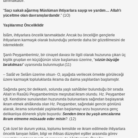
tanımaktadır:
“
Saçı sakalı ağarmış Müslüman ihtiyarlara saygı ve yardım… Allah’ı
yüceltme olan davranışlardandır
.” (1O)
Yaşlılarımız Önceliklidir
İslâm, ihtiyarlara öncelik tanımaktadır. Ancak bu önceliğin gençlerle
ihtiyarların karmaşık olarak bulunduğu yerlerde daha bir gözetilmesini de
istemektedir.
Şanlı Peygamberimiz, bir cinayet davası ile ilgili olarak huzuruna çıkan üç
kişilik gruptan en küçüğünün söze başlaması üzerine, “
sözün büyüğe
bırakılması
” uyarısında bulunmuştur.(11)
– Salât ve Selâm üzerine olsun- O, aşağıda verilecek örnekte görüleceği
üzere karmaşık topluluklarda ikrama da daima yaşlılardan başlamıştır.
Sağında genç bir delikanlı, solunda yaşlı sahâbiler bulunduğu bir sırada
Allah’ın Rasûlü Peygamberimize meşrubat ikram olundu. Hz. Peygamber
içti. Kendisine sunulandan huzurunda bulunanlara sağından başlayarak
ikram etmek ahlâkında olan Hz. Peygamber, sağındaki gencin gönlünü
alarak, ikrama solundaki yaşlılardan başlamayı arzu buyurunca genç
delikanlıya dönerek şöyle buyurdu:
Senden önce bu yaşlı amcalarına
ikram etmeme müsaade eder misin
?
. (12)
Çok özel bir durum yoksa, toplumu temsilde ve ikram edilmede ihtiyarlara
öncelik tanıyan İslâm, bilgi ve ihtisas düzeyleri eşitler arasında görev