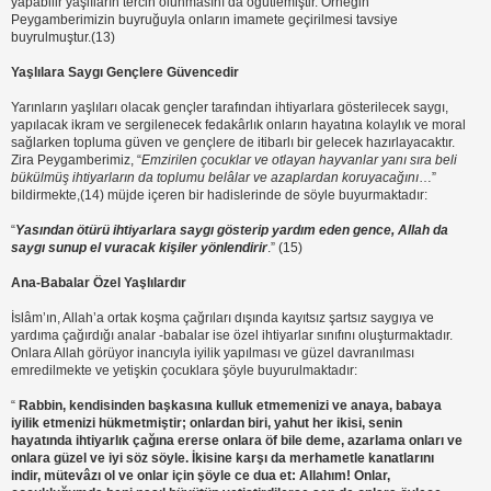
yapabilir yaşlıların tercih olunmasını da öğütlemiştir. Örneğin
Peygamberimizin buyruğuyla onların imamete geçirilmesi tavsiye
buyrulmuştur.(13)
Yaşlılara Saygı Gençlere Güvencedir
Yarınların yaşlıları olacak gençler tarafından ihtiyarlara gösterilecek saygı,
yapılacak ikram ve sergilenecek fedakârlık onların hayatına kolaylık ve moral
sağlarken topluma güven ve gençlere de itibarlı bir gelecek hazırlayacaktır.
Zira Peygamberimiz, “
Emzirilen çocuklar ve otlayan hayvanlar yanı sıra beli
bükülmüş ihtiyarların da toplumu belâlar ve azaplardan koruyacağını
…”
bildirmekte,(14) müjde içeren bir hadislerinde de söyle buyurmaktadır:
“
Yasından ötürü ihtiyarlara saygı gösterip yardım eden gence, Allah da
saygı sunup el vuracak kişiler yönlendirir
.” (15)
Ana-Babalar Özel Yaşlılardır
İslâm’ın, Allah’a ortak koşma çağrıları dışında kayıtsız şartsız saygıya ve
yardıma çağırdığı analar -babalar ise özel ihtiyarlar sınıfını oluşturmaktadır.
Onlara Allah görüyor inancıyla iyilik yapılması ve güzel davranılması
emredilmekte ve yetişkin çocuklara şöyle buyurulmaktadır:
“
Rabbin, kendisinden başkasına kulluk etmemenizi ve anaya, babaya
iyilik etmenizi hükmetmiştir; onlardan biri, yahut her ikisi, senin
hayatında ihtiyarlık çağına ererse onlara öf bile deme, azarlama onları ve
onlara güzel ve iyi söz söyle. İkisine karşı da merhametle kanatlarını
indir, mütevâzı ol ve onlar için şöyle ce dua et: Allahım! Onlar,