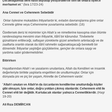
çocukluğumda beni nasıl büyütüp yetiştirdilerse sen de onlara öylece
merhamet et
.” (İsra 17/23-24)
Ana Cennet ve Cehennem Sebebidir
Onlar öylesine mukaddes ihtiyarlardır ki, evladın davranışlarına göre onlar
Cennete gitme veya Cehenneme yuvarlanma sebebidir. (16)
Özetlersek deriz ki müminler için Allah’a ve nimetlerine kavuşma olan ölümle
randevulaşma mevsimi olan ihtiyarlık, ilâhî bir kânundur. Tövbelerle
günahların eritileceği, saflaşan yüreklerle güzel amellerin artırılacağı ve de
zaaflarla orantılı olarak da ilâhî rahmetin sağanaklaşacağı bereketli bir
dönemdir. İhtiyarlar yaşlılığın güçlüklerine, gençler de onlara saygı ve
yardıma sabır göstermelidirler.
Bitirirken
Hayatlarından Allah’ı ve yasalarını unutanlara, Allah da Kendileri ve insanlık
değerleriyle birlikte yaşlılarla engellileri de unutturmuştur. Onlar için
dünyada pis ve piç bir yaşam, Ahirette de Cehennem vardır:
“
Allah’ı unutan ve Allah’ın da özcanlarını kendilerine unutturduğu kişiler
gibi olmayın. İşte onlar, doğru yoldan çıkmış olanlardır.
Cehennem ehli ile
Cennet ehli bir değildir. Kurtulacak olanlar yalnızca Cennetliklerdir.
(Haşr
19-20)
Ali Rıza DEMİRCAN