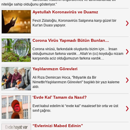
niteliğe sahip olduğunu gösteriyor.”
Ayetullah Koronavirüs ve Duamız
Fevzi Zülaloğlu, Koronavirüs Salgınına karşı güzel bir
Kur'an Duası yapıyor.
Corona Virüs Yapmadı Bütün Bunları…
Corona virüsü, farkındalık oluşturdu bizim için… İnsan
olduğumuzun farkına vardık…Allah’ın (cc) koyduğu nizam
karşısında aciz olduğumuzun farkına vardık…
Yaşlılarımızın Görevleri
Ali Rıza Demircan Hoca, "İhtiyarlık da Bir
Nimettir/Yaşlılarımızın Görevleri" başlıklı bir yazı kaleme
aldı.
‘Evde Kal’ Tamam da Nasıl?
Evet kabul edelim ki “evde kal” maalesef bir orta ve üst
sınıf çağrısı.
“Evlerinizi Mabed Edinin”