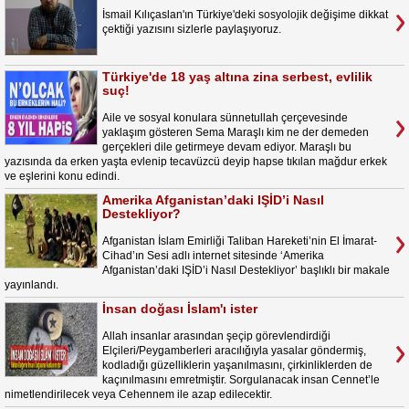
İsmail Kılıçaslan'ın Türkiye'deki sosyolojik değişime dikkat
çektiği yazısını sizlerle paylaşıyoruz.
Türkiye'de 18 yaş altına zina serbest, evlilik
suç!
Aile ve sosyal konulara sünnetullah çerçevesinde
yaklaşım gösteren Sema Maraşlı kim ne der demeden
gerçekleri dile getirmeye devam ediyor. Maraşlı bu
yazısında da erken yaşta evlenip tecavüzcü deyip hapse tıkılan mağdur erkek
ve eşlerini konu edindi.
Amerika Afganistan’daki IŞİD’i Nasıl
Destekliyor?
Afganistan İslam Emirliği Taliban Hareketi’nin El İmarat-
Cihad’ın Sesi adlı internet sitesinde ‘Amerika
Afganistan’daki IŞİD’i Nasıl Destekliyor’ başlıklı bir makale
yayınlandı.
İnsan doğası İslam'ı ister
Allah insanlar arasından şeçip görevlendirdiği
Elçileri/Peygamberleri aracılığıyla yasalar göndermiş,
kodladığı güzelliklerin yaşanılmasını, çirkinliklerden de
kaçınılmasını emretmiştir. Sorgulanacak insan Cennet’le
nimetlendirilecek veya Cehennem ile azap edilecektir.