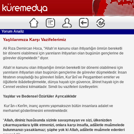
Yorum Analiz
Yaşlılarımıza Karşı Vazifelerimiz
Ali Rıza Demircan Hoca, "Allah’ın kanunu olan ihtiyarlığın ömrün bereketli
bir dönemi olabilmesi için yarınların ihtiyarları olan bugünün gençlerine de
görevler düşmektedir." diyor.
Allah’ın kanunu olan ihtiyarlığın ömrün bereketli bir dönemi olabilmesi için
yarınların ihtiyarları olan bugünün gençlerine de görevler düşmektedir. İnsan
fıtratının onayladığı bu görevleri İslâm, Kur’ânî ve Peygamberi emirler ve
öğütlerle ibâdetleştirmekte, dünya hayatı için güvence, âhiret hayatı için de
Cennet vesilesi kılmaktadır. Simdi bu vazifeleri özetleyelim:
Yaşlılar ve Bedensel Özürlüler Ayrıcalıklıdır
Kur’ân-ı Kerîm, inanç ayırımı yapmaksızın bütün insanlara adalet ve
merhamet gösterilmesini emretmektedir.
“
Allah, dininiz husûsunda sizinle savaşmayan ve sizi, ülkenizden
çıkarmayanlara iyilik etmenizi, onlara karşı insafla, adâletle muâmelede
bulunmanızı yasaklamaz; şüphe yok ki Allah, adâletle muâmele edenleri