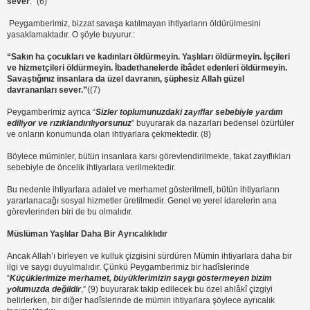
sever
.” (6)
Peygamberimiz, bizzat savaşa katılmayan ihtiyarların öldürülmesini
yasaklamaktadır. O şöyle buyurur.:
“Sakın ha çocukları ve kadınları öldürmeyin. Yaşlıları öldürmeyin. İşçileri
ve hizmetçileri öldürmeyin. İbadethanelerde ibâdet edenleri öldürmeyin.
Savaştığınız insanlara da üzel davranın, şüphesiz Allah güzel
davrananları sever.”
((7)
Peygamberimiz ayrıca “
Sizler toplumunuzdaki zayıflar sebebiyle yardım
ediliyor ve rızıklandırılıyorsunuz
” buyurarak da nazarları bedensel özürlüler
ve onların konumunda olan ihtiyarlara çekmektedir. (8)
Böylece müminler, bütün insanlara karsı görevlendirilmekte, fakat zayıflıkları
sebebiyle de öncelik ihtiyarlara verilmektedir.
Bu nedenle ihtiyarlara adalet ve merhamet gösterilmeli, bütün ihtiyarların
yararlanacağı sosyal hizmetler üretilmedir. Genel ve yerel idarelerin ana
görevlerinden biri de bu olmalıdır.
Müslüman Yaşlılar Daha Bir Ayrıcalıklıdır
Ancak Allah’ı birleyen ve kulluk çizgisini sürdüren Mümin ihtiyarlara daha bir
ilgi ve saygı duyulmalıdır. Çünkü Peygamberimiz bir hadîslerinde
“
Küçüklerimize merhamet, büyüklerimizin saygı göstermeyen bizim
yolumuzda değildir
,” (9) buyurarak takip edilecek bu özel ahlâkî çizgiyi
belirlerken, bir diğer hadîslerinde de mümin ihtiyarlara şöylece ayrıcalık