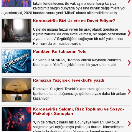
takvimlendirileceği. Bu yaklaşıma göre, karşı karşıya
kaldığımız salgın dünyada öylesine büyük değişimlere yol
açacakmış ki, 2020 bundan sonra yeni “Milad” olarak nitelendirilecekmiş.
Koronavirüs Bizi Uzlete mi Davet Ediyor?
Uzlet de insana huzur veren bir araç olarak görülürse
kişinin zorunlu da olsa evde kalması, bir hapis cezasından
ziyade manevî özgürlüğünü sağlayan bir ruhî yolculuktur.
Her hayırda bir musibet vardır.
Panikten Kurtulmanın Yolu
Dr. Vehbi KARAKAŞ, "Korona Virüsü Kaynaklı Panikten
Kurtulmanın Yolu" başlıklı önemli bir yazı kaleme aldı.
Ramazan Yazçiçek Tevekkül'ü yazdı
Ramazan Yazçiçek Tevekkül konusunu gündeme aldı.
İçerisinde bulunduğumuz şu günlerde yazı daha bir anlam
kazanıyor.
Koronavirüs Salgını, Risk Toplumu ve Sosyo-
Psikolojik Sonuçları
“Çin’de ortaya çıkarak hızla dünyaya yayılan Kovid-19
salgınının yol açtığı sosyo-psikolojik durum, küreselleşme
sürecinde risklerin öngörülemez ve tanımlanamaz bir