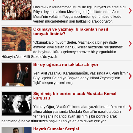
Haşim Akın Muhammed Mursi ile ilgili bir yazı kaleme aldı.
Rüya deyince aklına Mısır’ın geldiğini ifade eden Akın,
Mursi’nin vefatını, Peygamberlerden günümüze ülkede
verilen mücadelelerin son halkası olarak görüyor.
Okumayı ve yazmayı bırakanları nasıl
tanıyabilirsiniz?
“Okumakla olmuyor” derler, “yazmak da bir şey ifade
etmiyor” diye sızlanırlar. Bu kişiler nezdinde “düşünmek”
de beyhude kürek çekmeye benzer bir yorgunluktur.
Hüseyin Akın Milli Gazete'de yazdı...
Bir oy uğruna ne taklalar atılıyor
Yeni Akit yazarı Ali Karahasanoğlu, yazısında AK Parti İzmir
Büyükşehir Belediye Başkan adayı Nihat Zeybekçi’nin
“içki” çıkışını yorumlamış.
Şişirilmiş bir portre olarak Mustafa Kemal
kurgusu
Yıldıray Oğur, “Atatürk”ü konu alan yazılı literatürü mercek
altına aldığı yazısında Mustafa Kemal’in nasıl da bütün
“en”leri şahsında toplayan şişirilmiş bir portre olarak
betimlendiğine ve fütursuzca başvurulan yalanlara dikkat çekiyor.
Hayırlı Cumalar Sergisi